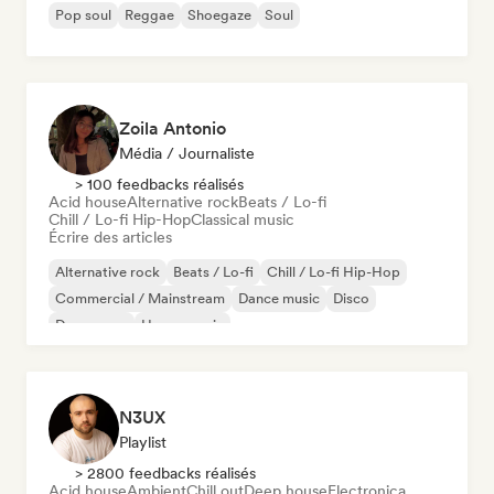
Pop soul
Reggae
Shoegaze
Soul
Zoila Antonio
Média / Journaliste
> 100 feedbacks réalisés
Acid house
Alternative rock
Beats / Lo-fi
Chill / Lo-fi Hip-Hop
Classical music
Écrire des articles
Alternative rock
Beats / Lo-fi
Chill / Lo-fi Hip-Hop
Commercial / Mainstream
Dance music
Disco
Dream pop
House music
N3UX
Playlist
> 2800 feedbacks réalisés
Acid house
Ambient
Chill out
Deep house
Electronica