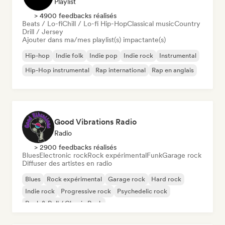
Playlist
> 4900 feedbacks réalisés
Beats / Lo-fi
Chill / Lo-fi Hip-Hop
Classical music
Country
Drill / Jersey
Ajouter dans ma/mes playlist(s) impactante(s)
Hip-hop
Indie folk
Indie pop
Indie rock
Instrumental
Hip-Hop instrumental
Rap international
Rap en anglais
Good Vibrations Radio
Radio
> 2900 feedbacks réalisés
Blues
Electronic rock
Rock expérimental
Funk
Garage rock
Diffuser des artistes en radio
Blues
Rock expérimental
Garage rock
Hard rock
Indie rock
Progressive rock
Psychedelic rock
Rock & Roll / Classic Rock