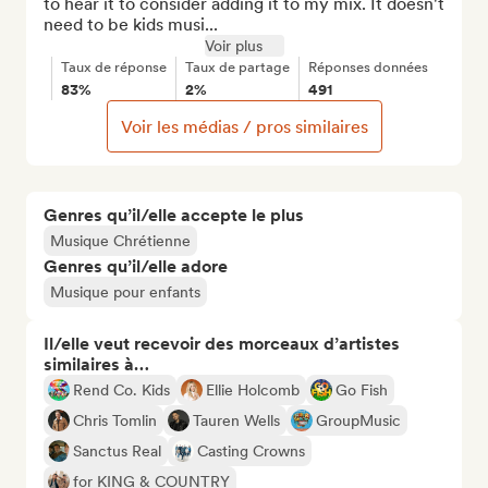
to hear it to consider adding it to my mix. It doesn't 
need to be kids musi...
Voir plus
Taux de réponse
Taux de partage
Réponses données
83%
2%
491
Voir les médias / pros similaires
Genres qu’il/elle accepte le plus
Musique Chrétienne
Genres qu’il/elle adore
Musique pour enfants
Il/elle veut recevoir des morceaux d’artistes
similaires à…
Rend Co. Kids
Ellie Holcomb
Go Fish
Chris Tomlin
Tauren Wells
GroupMusic
Sanctus Real
Casting Crowns
for KING & COUNTRY