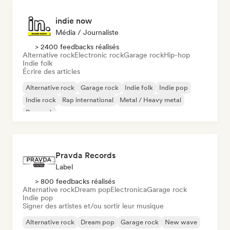
indie now
Média / Journaliste
> 2400 feedbacks réalisés
Alternative rock
Electronic rock
Garage rock
Hip-hop
Indie folk
Écrire des articles
Alternative rock
Garage rock
Indie folk
Indie pop
Indie rock
Rap international
Metal / Heavy metal
Pop rock
Pravda Records
Label
> 800 feedbacks réalisés
Alternative rock
Dream pop
Electronica
Garage rock
Indie pop
Signer des artistes et/ou sortir leur musique
Alternative rock
Dream pop
Garage rock
New wave