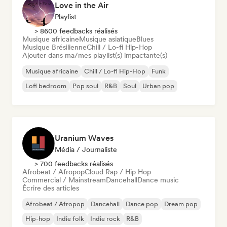
Love in the Air
Playlist
> 8600 feedbacks réalisés
Musique africaine
Musique asiatique
Blues
Musique Brésilienne
Chill / Lo-fi Hip-Hop
Ajouter dans ma/mes playlist(s) impactante(s)
Musique africaine
Chill / Lo-fi Hip-Hop
Funk
Lofi bedroom
Pop soul
R&B
Soul
Urban pop
Uranium Waves
Média / Journaliste
> 700 feedbacks réalisés
Afrobeat / Afropop
Cloud Rap / Hip Hop
Commercial / Mainstream
Dancehall
Dance music
Écrire des articles
Afrobeat / Afropop
Dancehall
Dance pop
Dream pop
Hip-hop
Indie folk
Indie rock
R&B