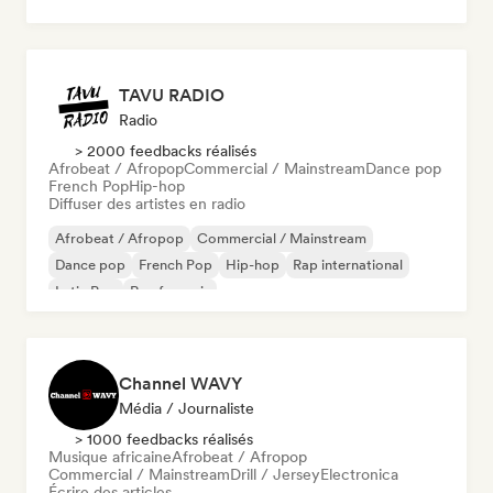
TAVU RADIO
Radio
> 2000 feedbacks réalisés
Afrobeat / Afropop
Commercial / Mainstream
Dance pop
French Pop
Hip-hop
Diffuser des artistes en radio
Afrobeat / Afropop
Commercial / Mainstream
Dance pop
French Pop
Hip-hop
Rap international
Latin Pop
Rap francais
Channel WAVY
Média / Journaliste
> 1000 feedbacks réalisés
Musique africaine
Afrobeat / Afropop
Commercial / Mainstream
Drill / Jersey
Electronica
Écrire des articles