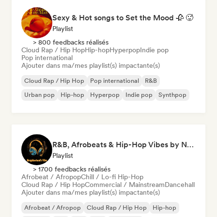
Sexy & Hot songs to Set the Mood 🥀 🥵
Playlist
> 800 feedbacks réalisés
Cloud Rap / Hip Hop
Hip-hop
Hyperpop
Indie pop
Pop international
Ajouter dans ma/mes playlist(s) impactante(s)
Cloud Rap / Hip Hop
Pop international
R&B
Urban pop
Hip-hop
Hyperpop
Indie pop
Synthpop
R&B, Afrobeats & Hip-Hop Vibes by Neighborhood's Vibe
Playlist
> 1700 feedbacks réalisés
Afrobeat / Afropop
Chill / Lo-fi Hip-Hop
Cloud Rap / Hip Hop
Commercial / Mainstream
Dancehall
Ajouter dans ma/mes playlist(s) impactante(s)
Afrobeat / Afropop
Cloud Rap / Hip Hop
Hip-hop