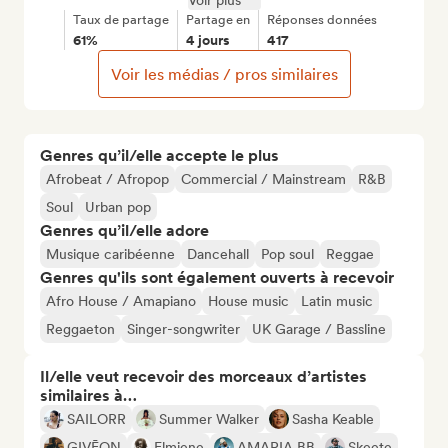
Voir plus
Taux de partage
Partage en
Réponses données
61%
4 jours
417
Voir les médias / pros similaires
Genres qu’il/elle accepte le plus
Afrobeat / Afropop
Commercial / Mainstream
R&B
Soul
Urban pop
Genres qu’il/elle adore
Musique caribéenne
Dancehall
Pop soul
Reggae
Genres qu'ils sont également ouverts à recevoir
Afro House / Amapiano
House music
Latin music
Reggaeton
Singer-songwriter
UK Garage / Bassline
Il/elle veut recevoir des morceaux d’artistes
similaires à…
SAILORR
Summer Walker
Sasha Keable
GIVĒON
Elmiene
AMARIA BB
Skeete