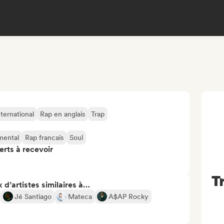
ternational
Rap en anglais
Trap
mental
Rap francais
Soul
erts à recevoir
T
 d’artistes similaires à…
Jé Santiago
Mateca
A$AP Rocky