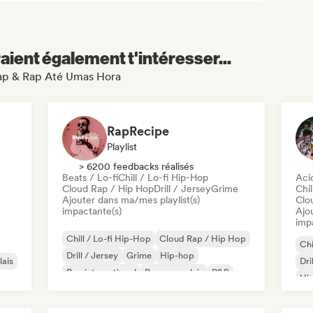
aient également t'intéresser...
Trap & Rap Até Umas Hora
RapRecipe
Playlist
> 6200 feedbacks réalisés
Beats / Lo-fi
Chill / Lo-fi Hip-Hop
Aci
Cloud Rap / Hip Hop
Drill / Jersey
Grime
Chil
Ajouter dans ma/mes playlist(s)
Clo
impactante(s)
Ajo
imp
Chill / Lo-fi Hip-Hop
Cloud Rap / Hip Hop
Chi
Drill / Jersey
Grime
Hip-hop
lais
Dri
Rap international
Rap en anglais
R&B
Hip
Rap