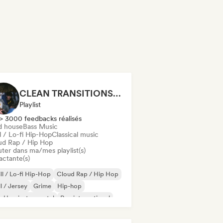
CLEAN TRANSITIONS😤
Playlist
> 3000 feedbacks réalisés
d house
Bass Music
l / Lo-fi Hip-Hop
Classical music
ud Rap / Hip Hop
uter dans ma/mes playlist(s)
actante(s)
ll / Lo-fi Hip-Hop
Cloud Rap / Hip Hop
ll / Jersey
Grime
Hip-hop
-Hop instrumental
Rap international
 en anglais