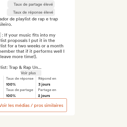
Taux de partage élevé
Taux de réponse élevé
dor de playlist de rap e trap 
ileiro.

 : If your music fits into my 
list proposals I put it in the 
list for a two weeks or a month 
ember that if it performs well I 
leave more time!).

list: Trap & Rap Un...
Voir plus
Taux de réponse
Répond en
100%
3 jours
Taux de partage
Partage en
100%
2 jours
Voir les médias / pros similaires