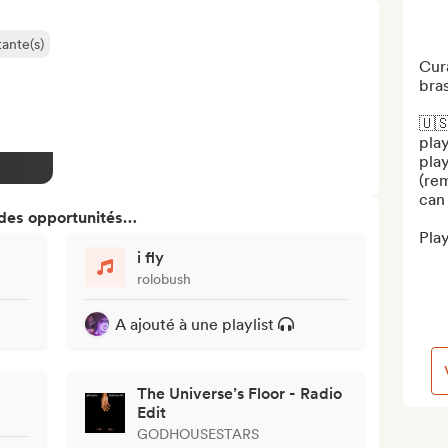
ante(s)
Cura
bras
🇺🇸
play
play
(rem
can 
 des opportunités…
Play
i fly
rolobush
A ajouté à une playlist
The Universe’s Floor - Radio
Edit
GODHOUSESTARS