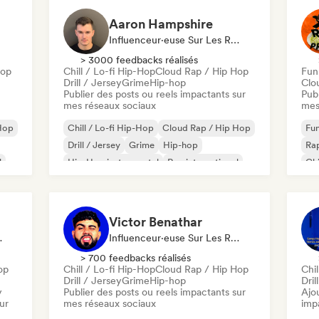
Aaron Hampshire
Influenceur·euse Sur Les Réseaux Sociaux
> 3000 feedbacks réalisés
Hop
Chill / Lo-fi Hip-Hop
Cloud Rap / Hip Hop
Funk
Drill / Jersey
Grime
Hip-hop
Clo
Publier des posts ou reels impactants sur
Publ
mes réseaux sociaux
mes
Hop
Chill / Lo-fi Hip-Hop
Cloud Rap / Hip Hop
Fun
Drill / Jersey
Grime
Hip-hop
Rap
l
Hip-Hop instrumental
Rap international
Chi
Rap en anglais
Victor Benathar
Spécialiste Son
Influenceur·euse Sur Les Réseaux Sociaux
> 700 feedbacks réalisés
op
Chill / Lo-fi Hip-Hop
Cloud Rap / Hip Hop
Chil
Drill / Jersey
Grime
Hip-hop
Dril
y
Publier des posts ou reels impactants sur
Ajo
ur
mes réseaux sociaux
imp