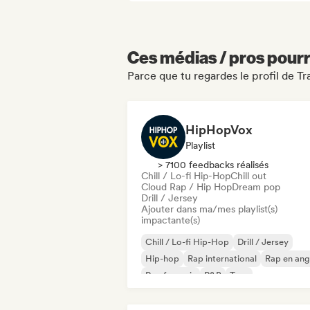
Ces médias / pros pourr
Parce que tu regardes le profil de 
HipHopVox
Playlist
> 7100 feedbacks réalisés
Chill / Lo-fi Hip-Hop
Chill out
Cloud Rap / Hip Hop
Dream pop
Drill / Jersey
Ajouter dans ma/mes playlist(s)
impactante(s)
Chill / Lo-fi Hip-Hop
Drill / Jersey
Hip-hop
Rap international
Rap en ang
Rap francais
R&B
Trap