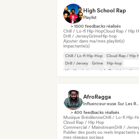
High School Rap
Playlist
> 1500 feedbacks réalisés
Chill / Lo-fi Hip-Hop
Cloud Rap / Hip 
Drill / Jersey
Grime
Hip-hop
Ajouter dans ma/mes playlist(s)
impactante(s)
Chill / Lo-fi Hip-Hop
Cloud Rap / Hip 
Drill / Jersey
Grime
Hip-hop
Hip-Hop instrumental
Rap internationa
Rap en anglais
AfroRagga
Influenceur·euse Sur Les Réseaux Sociaux, 
> 400 feedbacks réalisés
Musique Brésilienne
Chill / Lo-fi Hip-H
Cloud Rap / Hip Hop
Commercial / Mainstream
Drill / Jerse
Publier des posts ou reels impactants s
mes réseaux sociaux