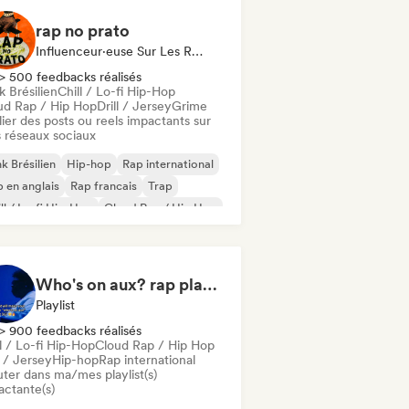
rap no prato
Influenceur·euse Sur Les Réseaux Sociaux
> 500 feedbacks réalisés
 Brésilien
Chill / Lo-fi Hip-Hop
ud Rap / Hip Hop
Drill / Jersey
Grime
ier des posts ou reels impactants sur
 réseaux sociaux
k Brésilien
Hip-hop
Rap international
 en anglais
Rap francais
Trap
ll / Lo-fi Hip-Hop
Cloud Rap / Hip Hop
Who's on aux? rap playlist
Playlist
> 900 feedbacks réalisés
l / Lo-fi Hip-Hop
Cloud Rap / Hip Hop
l / Jersey
Hip-hop
Rap international
uter dans ma/mes playlist(s)
actante(s)