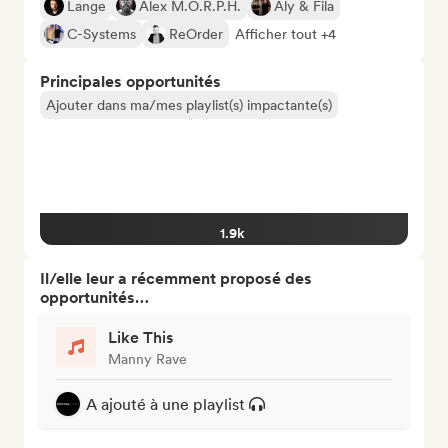
Lange
Alex M.O.R.P.H.
Aly & Fila
C-Systems
ReOrder
Afficher tout +4
Principales opportunités
Ajouter dans ma/mes playlist(s) impactante(s)
1.9k
Il/elle leur a récemment proposé des
opportunités…
Like This
Manny Rave
A ajouté à une playlist