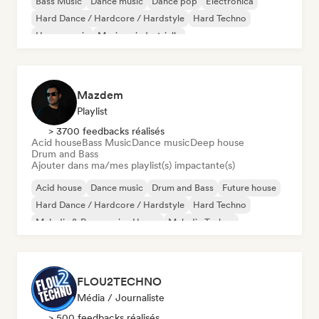
Bass Music
Dance music
Dance pop
Electronica
Hard Dance / Hardcore / Hardstyle
Hard Techno
House music
Musique industrielle
Mazdem
Playlist
> 3700 feedbacks réalisés
Acid house
Bass Music
Dance music
Deep house
Drum and Bass
Ajouter dans ma/mes playlist(s) impactante(s)
Acid house
Dance music
Drum and Bass
Future house
Hard Dance / Hardcore / Hardstyle
Hard Techno
Melodic & Progressive House
Melodic Techno
FLOU2TECHNO
Média / Journaliste
> 500 feedbacks réalisés