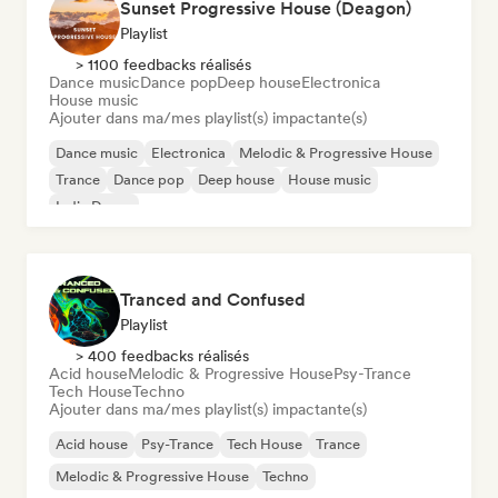
Sunset Progressive House (Deagon)
Playlist
> 1100 feedbacks réalisés
Dance music
Dance pop
Deep house
Electronica
House music
Ajouter dans ma/mes playlist(s) impactante(s)
Dance music
Electronica
Melodic & Progressive House
Trance
Dance pop
Deep house
House music
Indie Dance
Tranced and Confused
Playlist
> 400 feedbacks réalisés
Acid house
Melodic & Progressive House
Psy-Trance
Tech House
Techno
Ajouter dans ma/mes playlist(s) impactante(s)
Acid house
Psy-Trance
Tech House
Trance
Melodic & Progressive House
Techno