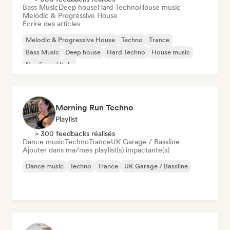
Bass Music
Deep house
Hard Techno
House music
Melodic & Progressive House
Écrire des articles
Melodic & Progressive House
Techno
Trance
Bass Music
Deep house
Hard Techno
House music
Nu-disco / Italo
Morning Run Techno
Playlist
> 300 feedbacks réalisés
Dance music
Techno
Trance
UK Garage / Bassline
Ajouter dans ma/mes playlist(s) impactante(s)
Dance music
Techno
Trance
UK Garage / Bassline