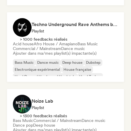
Techno Underground Rave Anthems by Orphium
Playlist
> 1000 feedbacks réalisés
Acid house
Afro House / Amapiano
Bass Music
Commercial / Mainstream
Dance music
Ajouter dans ma/mes playlist(s) impactante(s)
Bass Music
Dance music
Deep house
Dubstep
Electronique expérimental
House française
Hard Dance / Hardcore / Hardstyle
Hard Techno
Noize Lab
Playlist
> 1300 feedbacks réalisés
Bass Music
Commercial / Mainstream
Dance music
Dance pop
Deep house
Ajouter dans ma/mes playlist(s) impactante(s)