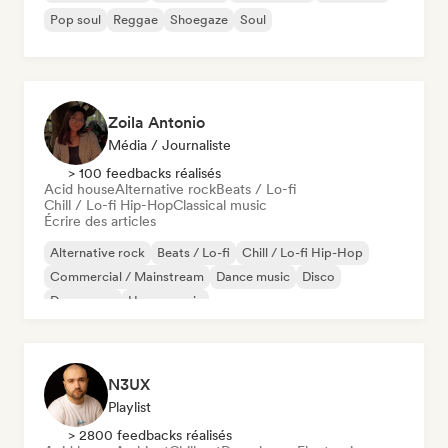
Pop soul
Reggae
Shoegaze
Soul
Zoila Antonio
Média / Journaliste
> 100 feedbacks réalisés
Acid house
Alternative rock
Beats / Lo-fi
Chill / Lo-fi Hip-Hop
Classical music
Écrire des articles
Alternative rock
Beats / Lo-fi
Chill / Lo-fi Hip-Hop
Commercial / Mainstream
Dance music
Disco
Dream pop
House music
N3UX
Playlist
> 2800 feedbacks réalisés