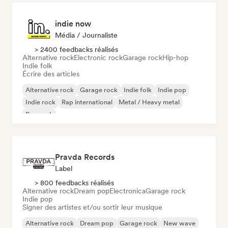
indie now
Média / Journaliste
> 2400 feedbacks réalisés
Alternative rock
Electronic rock
Garage rock
Hip-hop
Indie folk
Écrire des articles
Alternative rock
Garage rock
Indie folk
Indie pop
Indie rock
Rap international
Metal / Heavy metal
Pop rock
Pravda Records
Label
> 800 feedbacks réalisés
Alternative rock
Dream pop
Electronica
Garage rock
Indie pop
Signer des artistes et/ou sortir leur musique
Alternative rock
Dream pop
Garage rock
New wave