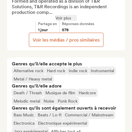
Formed and operated as a division of T&R 
Solutions, T&R Recordings is an independent 
production comp...
Voir plus
Partage en
Réponses données
1 jour
578
Voir les médias / pros similaires
Genres qu’il/elle accepte le plus
Alternative rock
Hard rock
Indie rock
Instrumental
Metal / Heavy metal
Genres qu’il/elle adore
Death / Thrash
Musique de film
Hardcore
Melodic metal
Noise
Punk Rock
Genres qu'ils sont également ouverts à recevoir
Bass Music
Beats / Lo-fi
Commercial / Mainstream
Electronica
Electronique expérimental
Jazz expérimental
Afficher tout +4