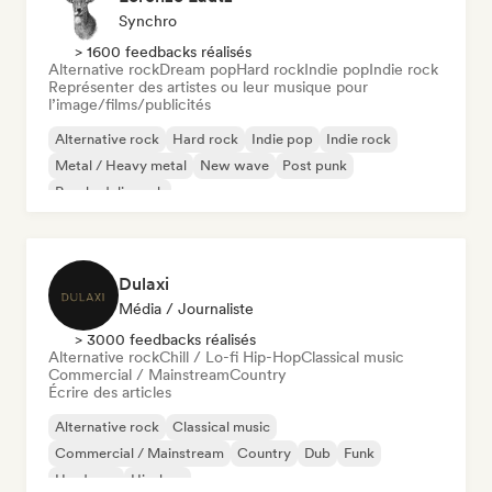
Synchro
> 1600 feedbacks réalisés
Alternative rock
Dream pop
Hard rock
Indie pop
Indie rock
Représenter des artistes ou leur musique pour
l’image/films/publicités
Alternative rock
Hard rock
Indie pop
Indie rock
Metal / Heavy metal
New wave
Post punk
Psychedelic rock
Dulaxi
Média / Journaliste
> 3000 feedbacks réalisés
Alternative rock
Chill / Lo-fi Hip-Hop
Classical music
Commercial / Mainstream
Country
Écrire des articles
Alternative rock
Classical music
Commercial / Mainstream
Country
Dub
Funk
Hardcore
Hip-hop