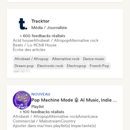
Tracktor
Média / Journaliste
> 600 feedbacks réalisés
Acid house
Afrobeat / Afropop
Alternative rock
Beats / Lo-fi
Chill House
Écrire des articles
Afrobeat / Afropop
Alternative rock
Dance music
Dream pop
Electronic rock
Electropop
French Pop
Hip-hop
NOUVEAU
Pop Machine Mode 🤖 AI Music, Indie Pop & Dream Pop
Playlist
< 100 feedbacks réalisés
Afrobeat / Afropop
Alternative rock
Americana
Commercial / Mainstream
Country
Ajouter dans ma/mes playlist(s) impactante(s)