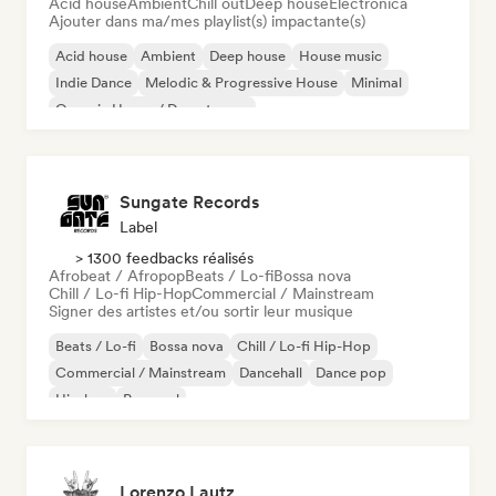
Acid house
Ambient
Chill out
Deep house
Electronica
Ajouter dans ma/mes playlist(s) impactante(s)
Acid house
Ambient
Deep house
House music
Indie Dance
Melodic & Progressive House
Minimal
Organic House / Downtempo
Sungate Records
Label
> 1300 feedbacks réalisés
Afrobeat / Afropop
Beats / Lo-fi
Bossa nova
Chill / Lo-fi Hip-Hop
Commercial / Mainstream
Signer des artistes et/ou sortir leur musique
Beats / Lo-fi
Bossa nova
Chill / Lo-fi Hip-Hop
Commercial / Mainstream
Dancehall
Dance pop
Hip-hop
Pop soul
Lorenzo Lautz