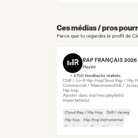
Ces médias / pros pourr
Parce que tu regardes le profil de C
Playlist
> 5700 feedbacks réalisés
Chill / Lo-fi Hip-Hop
Cloud Rap / Hip 
Commercial / Mainstream
Drill / Jerse
Hip-hop
Ajouter dans ma/mes playlist(s)
impactante(s)
Cloud Rap / Hip Hop
Drill / Jersey
Hip-hop
Hip-Hop instrumental
Rap francais
Trap
Urban pop
Chill / Lo-fi Hip-Hop