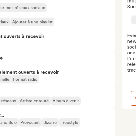
Inf
Soc
 sur mes réseaux sociaux
ciaux
Ajouter à une playlist
Ever
t ouverts à recevoir
new
soci
one
re
I'm 
rele
trac
alement ouverts à recevoir
nelle
Format radio
s réseaux
Artiste entouré
Album à venir
..
iano Solo
Provocant
Bizarre
Freestyle