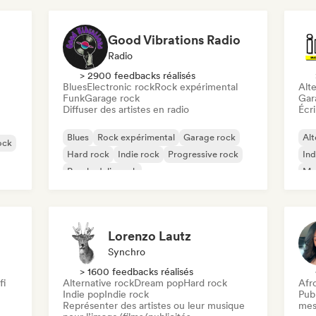
Good Vibrations Radio
Radio
> 2900 feedbacks réalisés
Blues
Electronic rock
Rock expérimental
Alte
Funk
Garage rock
Gar
Diffuser des artistes en radio
Écri
Blues
Rock expérimental
Garage rock
Alt
ock
Hard rock
Indie rock
Progressive rock
Ind
Psychedelic rock
Met
Rock & Roll / Classic Rock
Lorenzo Lautz
Synchro
> 1600 feedbacks réalisés
fi
Alternative rock
Dream pop
Hard rock
Afr
Indie pop
Indie rock
Publ
Représenter des artistes ou leur musique
mes