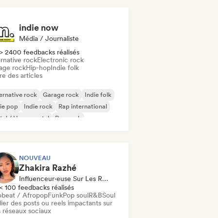
indie now
Média / Journaliste
> 2400 feedbacks réalisés
rnative rock
Electronic rock
age rock
Hip-hop
Indie folk
re des articles
ernative rock
Garage rock
Indie folk
ie pop
Indie rock
Rap international
al / Heavy metal
Pop rock
NOUVEAU
Zhakira Razhé
Influenceur·euse Sur Les Réseaux Sociaux
< 100 feedbacks réalisés
obeat / Afropop
Funk
Pop soul
R&B
Soul
ier des posts ou reels impactants sur
 réseaux sociaux