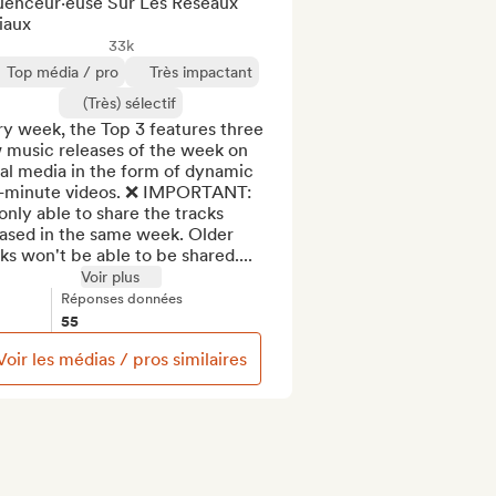
luenceur·euse Sur Les Réseaux
iaux
33k
Top média / pro
Très impactant
(Très) sélectif
y week, the Top 3 features three 
 music releases of the week on 
al media in the form of dynamic 
-minute videos. ❌ IMPORTANT: 
only able to share the tracks 
ased in the same week. Older 
ks won't be able to be shared....
Voir plus
Réponses données
55
Voir les médias / pros similaires