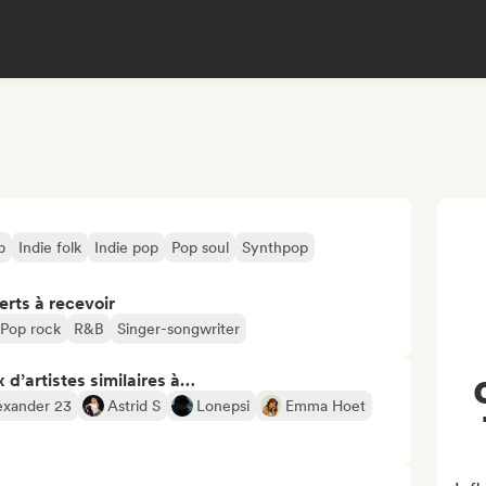
p
Indie folk
Indie pop
Pop soul
Synthpop
erts à recevoir
Pop rock
R&B
Singer-songwriter
 d’artistes similaires à…
exander 23
Astrid S
Lonepsi
Emma Hoet