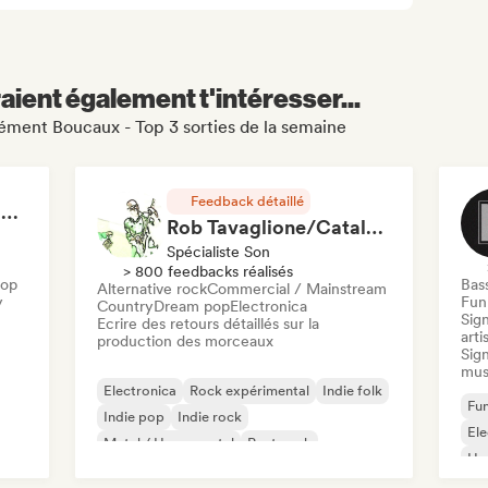
aient également t'intéresser...
lément Boucaux - Top 3 sorties de la semaine
Feedback détaillé
RAP FRANÇAIS 2026 🔥🇫🇷 (Way Records)
Rob Tavaglione/Catalyst Recording
Spécialiste Son
> 800 feedbacks réalisés
Hop
Bas
Alternative rock
Commercial / Mainstream
y
Funk
Country
Dream pop
Electronica
Sign
Ecrire des retours détaillés sur la
arti
production des morceaux
Sign
mus
Electronica
Rock expérimental
Indie folk
Fun
Indie pop
Indie rock
El
Metal / Heavy metal
Post punk
Ho
Rock & Roll / Classic Rock