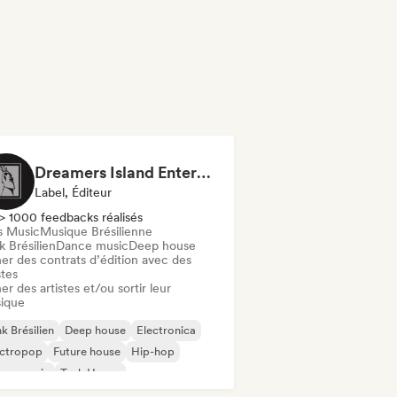
Dreamers Island Entertainment
Label, Éditeur
> 1000 feedbacks réalisés
s Music
Musique Brésilienne
 Brésilien
Dance music
Deep house
er des contrats d’édition avec des
stes
er des artistes et/ou sortir leur
ique
k Brésilien
Deep house
Electronica
ectropop
Future house
Hip-hop
use music
Tech House