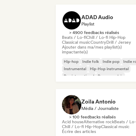
ADAD Audio
Playlist
> 4900 feedbacks réalisés
Beats / Lo-fi
Chill / Lo-fi Hip-Hop
Classical music
Country
Drill / Jersey
Ajouter dans ma/mes playlist(s)
impactante(s)
Hip-hop
Indie folk
Indie pop
Indie r
Instrumental
Hip-Hop instrumental
Rap international
Rap en anglais
Zoila Antonio
Média / Journaliste
> 100 feedbacks réalisés
Acid house
Alternative rock
Beats / Lo-
Chill / Lo-fi Hip-Hop
Classical music
Écrire des articles