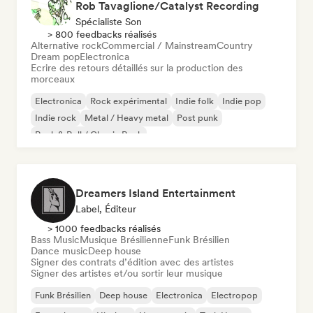
Rob Tavaglione/Catalyst Recording
Spécialiste Son
> 800 feedbacks réalisés
Alternative rock
Commercial / Mainstream
Country
Dream pop
Electronica
Ecrire des retours détaillés sur la production des
morceaux
Electronica
Rock expérimental
Indie folk
Indie pop
Indie rock
Metal / Heavy metal
Post punk
Rock & Roll / Classic Rock
Dreamers Island Entertainment
Label, Éditeur
> 1000 feedbacks réalisés
Bass Music
Musique Brésilienne
Funk Brésilien
Dance music
Deep house
Signer des contrats d’édition avec des artistes
Signer des artistes et/ou sortir leur musique
Funk Brésilien
Deep house
Electronica
Electropop