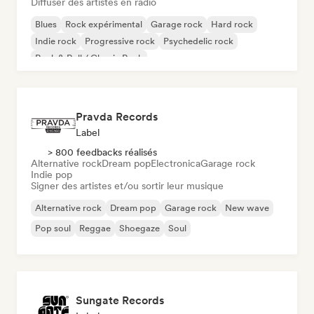
Diffuser des artistes en radio
Blues
Rock expérimental
Garage rock
Hard rock
Indie rock
Progressive rock
Psychedelic rock
Rock & Roll / Classic Rock
Pravda Records
Label
> 800 feedbacks réalisés
Alternative rock
Dream pop
Electronica
Garage rock
Indie pop
Signer des artistes et/ou sortir leur musique
Alternative rock
Dream pop
Garage rock
New wave
Pop soul
Reggae
Shoegaze
Soul
Sungate Records