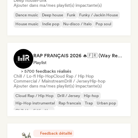
Deep house
Funk
Ajouter dans ma/mes playlist(s) impactante(s)
Dance music
Deep house
Funk
Funky / Jackin House
House music
Indie pop
Nu-disco / Italo
Pop soul
RAP FRANÇAIS 2026 🔥🇫🇷 (Way Records)
Playlist
> 5700 feedbacks réalisés
Chill / Lo-fi Hip-Hop
Cloud Rap / Hip Hop
Commercial / Mainstream
Drill / Jersey
Hip-hop
Ajouter dans ma/mes playlist(s) impactante(s)
Cloud Rap / Hip Hop
Drill / Jersey
Hip-hop
Hip-Hop instrumental
Rap francais
Trap
Urban pop
Chill / Lo-fi Hip-Hop
Feedback détaillé