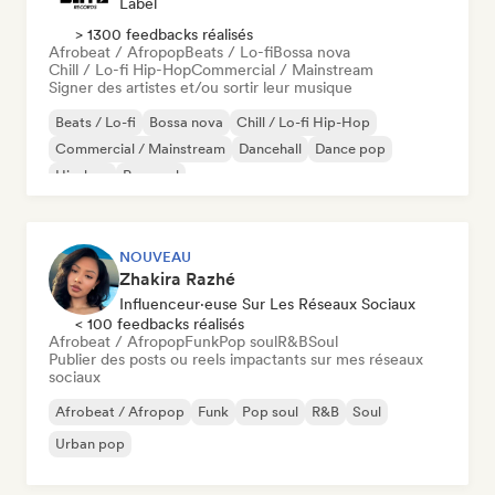
Label
> 1300 feedbacks réalisés
Afrobeat / Afropop
Beats / Lo-fi
Bossa nova
Chill / Lo-fi Hip-Hop
Commercial / Mainstream
Signer des artistes et/ou sortir leur musique
Beats / Lo-fi
Bossa nova
Chill / Lo-fi Hip-Hop
Commercial / Mainstream
Dancehall
Dance pop
Hip-hop
Pop soul
NOUVEAU
Zhakira Razhé
Influenceur·euse Sur Les Réseaux Sociaux
< 100 feedbacks réalisés
Afrobeat / Afropop
Funk
Pop soul
R&B
Soul
Publier des posts ou reels impactants sur mes réseaux
sociaux
Afrobeat / Afropop
Funk
Pop soul
R&B
Soul
Urban pop