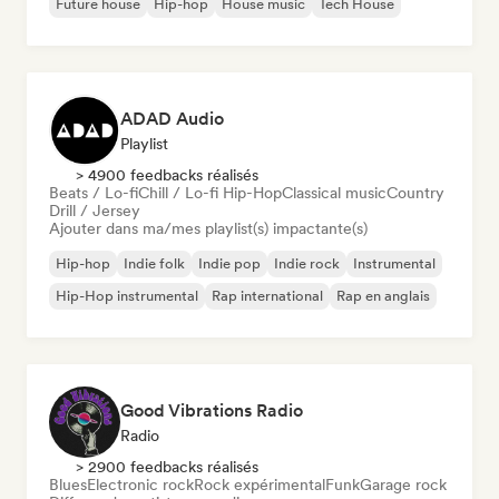
Future house
Hip-hop
House music
Tech House
ADAD Audio
Playlist
> 4900 feedbacks réalisés
Beats / Lo-fi
Chill / Lo-fi Hip-Hop
Classical music
Country
Drill / Jersey
Ajouter dans ma/mes playlist(s) impactante(s)
Hip-hop
Indie folk
Indie pop
Indie rock
Instrumental
Hip-Hop instrumental
Rap international
Rap en anglais
Good Vibrations Radio
Radio
> 2900 feedbacks réalisés
Blues
Electronic rock
Rock expérimental
Funk
Garage rock