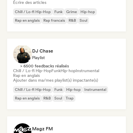
Écrire des articles
Chill / Lo-fi Hip-Hop
Funk
Grime
Hip-hop
Rap en anglais
Rap francais
R&B
Soul
DJ Chase
Playlist
> 6500 feedbacks réalisés
Chill / Lo-fi Hip-Hop
Funk
Hip-hop
Instrumental
Rap en anglais
Ajouter dans ma/mes playlist(s) impactante(s)
Chill / Lo-fi Hip-Hop
Funk
Hip-hop
Instrumental
Rap en anglais
R&B
Soul
Trap
Magz FM