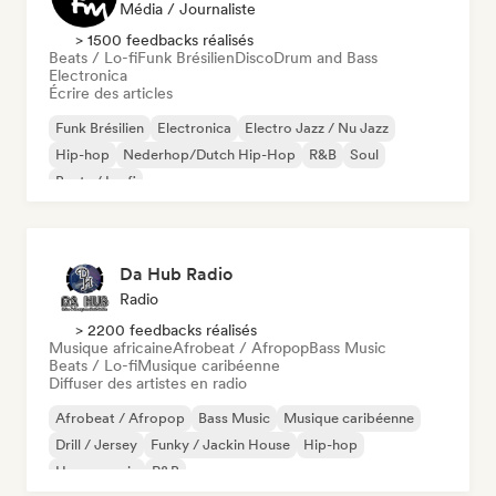
Média / Journaliste
> 1500 feedbacks réalisés
Beats / Lo-fi
Funk Brésilien
Disco
Drum and Bass
Electronica
Écrire des articles
Funk Brésilien
Electronica
Electro Jazz / Nu Jazz
Hip-hop
Nederhop/Dutch Hip-Hop
R&B
Soul
Beats / Lo-fi
Da Hub Radio
Radio
> 2200 feedbacks réalisés
Musique africaine
Afrobeat / Afropop
Bass Music
Beats / Lo-fi
Musique caribéenne
Diffuser des artistes en radio
Afrobeat / Afropop
Bass Music
Musique caribéenne
Drill / Jersey
Funky / Jackin House
Hip-hop
House music
R&B