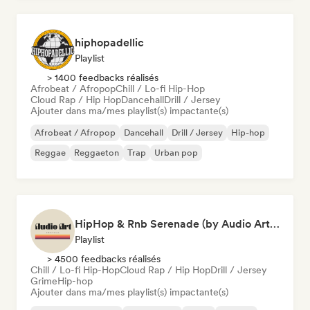
hiphopadellic
Playlist
> 1400 feedbacks réalisés
Afrobeat / Afropop
Chill / Lo-fi Hip-Hop
Cloud Rap / Hip Hop
Dancehall
Drill / Jersey
Ajouter dans ma/mes playlist(s) impactante(s)
Afrobeat / Afropop
Dancehall
Drill / Jersey
Hip-hop
Reggae
Reggaeton
Trap
Urban pop
HipHop & Rnb Serenade (by Audio Art Central)
Playlist
> 4500 feedbacks réalisés
Chill / Lo-fi Hip-Hop
Cloud Rap / Hip Hop
Drill / Jersey
Grime
Hip-hop
Ajouter dans ma/mes playlist(s) impactante(s)