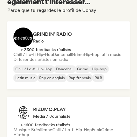
également t'intéresser...
Parce que tu regardes le profil de Uchay
GRINDIN' RADIO
Radio
> 3300 feedbacks réalisés
Chill / Lo-fi Hip-Hop
Dancehall
Grime
Hip-hop
Latin music
Diffuser des artistes en radio
Chill / Lo-fi Hip-Hop
Dancehall
Grime
Hip-hop
Latin music
Rap en anglais
Rap francais
R&B
RIZUMO.PLAY
Média / Journaliste
> 1600 feedbacks réalisés
Musique Brésilienne
Chill / Lo-fi Hip-Hop
Funk
Grime
Hip-hop