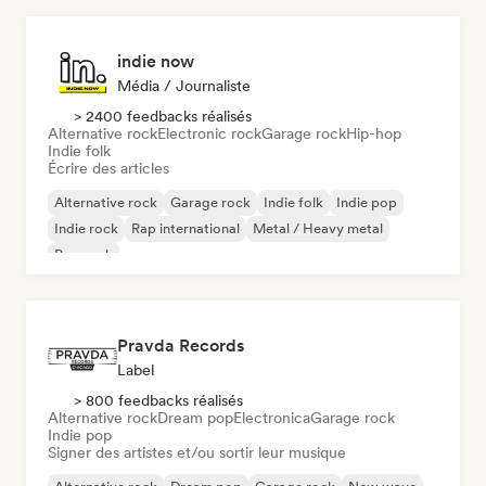
indie now
Média / Journaliste
> 2400 feedbacks réalisés
Alternative rock
Electronic rock
Garage rock
Hip-hop
Indie folk
Écrire des articles
Alternative rock
Garage rock
Indie folk
Indie pop
Indie rock
Rap international
Metal / Heavy metal
Pop rock
Pravda Records
Label
> 800 feedbacks réalisés
Alternative rock
Dream pop
Electronica
Garage rock
Indie pop
Signer des artistes et/ou sortir leur musique