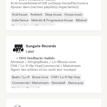
Acid house
Ambient
Chill out
Deep house
Electronica
Ajouter dans ma/mes playlist(s) impactante(s)
Acid house
Ambient
Deep house
House music
Indie Dance
Melodic & Progressive House
Minimal
Organic House / Downtempo
Sungate Records
Label
> 1300 feedbacks réalisés
Afrobeat / Afropop
Beats / Lo-fi
Bossa nova
Chill / Lo-fi Hip-Hop
Commercial / Mainstream
Signer des artistes et/ou sortir leur musique
Beats / Lo-fi
Bossa nova
Chill / Lo-fi Hip-Hop
Commercial / Mainstream
Dancehall
Dance pop
Hip-hop
Pop soul