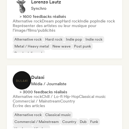
Lorenzo Lautz
Synchro
> 1600 feedbacks réalisés
Alternative rock
Dream pop
Hard rock
Indie pop
Indie rock
Représenter des artistes ou leur musique pour
l’image/films/publicités
Alternative rock
Hard rock
Indie pop
Indie rock
Metal / Heavy metal
New wave
Post punk
Psychedelic rock
Dulaxi
Média / Journaliste
> 3000 feedbacks réalisés
Alternative rock
Chill / Lo-fi Hip-Hop
Classical music
Commercial / Mainstream
Country
Écrire des articles
Alternative rock
Classical music
Commercial / Mainstream
Country
Dub
Funk
Hardcore
Hip-hop