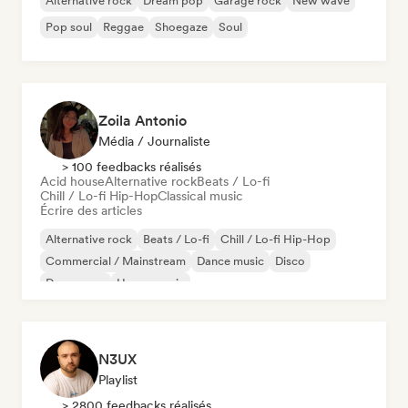
Alternative rock
Dream pop
Garage rock
New wave
Pop soul
Reggae
Shoegaze
Soul
Zoila Antonio
Média / Journaliste
> 100 feedbacks réalisés
Acid house
Alternative rock
Beats / Lo-fi
Chill / Lo-fi Hip-Hop
Classical music
Écrire des articles
Alternative rock
Beats / Lo-fi
Chill / Lo-fi Hip-Hop
Commercial / Mainstream
Dance music
Disco
Dream pop
House music
N3UX
Playlist
> 2800 feedbacks réalisés