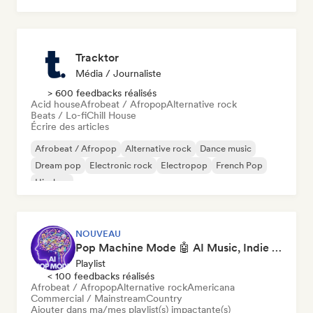
Tracktor
Média / Journaliste
> 600 feedbacks réalisés
Acid house
Afrobeat / Afropop
Alternative rock
Beats / Lo-fi
Chill House
Écrire des articles
Afrobeat / Afropop
Alternative rock
Dance music
Dream pop
Electronic rock
Electropop
French Pop
Hip-hop
NOUVEAU
Pop Machine Mode 🤖 AI Music, Indie Pop & Dream Pop
Playlist
< 100 feedbacks réalisés
Afrobeat / Afropop
Alternative rock
Americana
Commercial / Mainstream
Country
Ajouter dans ma/mes playlist(s) impactante(s)