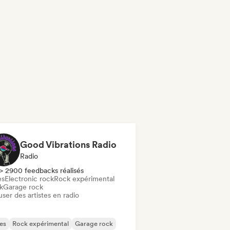
Good Vibrations Radio
Radio
> 2900 feedbacks réalisés
es
Electronic rock
Rock expérimental
k
Garage rock
user des artistes en radio
es
Rock expérimental
Garage rock