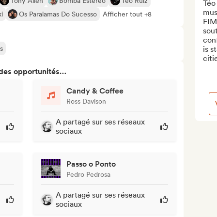
Tony Allen
Bomba Estéreo
Téo Ruiz
Téo 
musi
i
Os Paralamas Do Sucesso
Afficher tout +8
FIMS
sout
conf
s
is s
citi
 des opportunités…
Candy & Coffee
Ross Davison
A partagé sur ses réseaux
sociaux
Passo o Ponto
Pedro Pedrosa
A partagé sur ses réseaux
sociaux