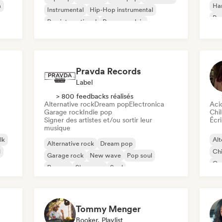
a
Ha
Instrumental
Hip-Hop instrumental
Psy
Rap international
Rap en anglais
Roc
Pravda Records
Label
> 800 feedbacks réalisés
Alternative rock
Dream pop
Electronica
Aci
Garage rock
Indie pop
Chil
Signer des artistes et/ou sortir leur
Écri
musique
lk
Alt
Alternative rock
Dream pop
l
Chi
Garage rock
New wave
Pop soul
Co
Reggae
Shoegaze
Soul
Di
Tommy Menger
Booker, Playlist