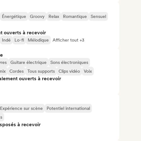
Énergétique
Groovy
Relax
Romantique
Sensuel
t ouverts à recevoir
Indé
Lo-fi
Mélodique
Afficher tout +3
re
vres
Guitare électrique
Sons électroniques
mix
Cordes
Tous supports
Clips vidéo
Voix
alement ouverts à recevoir
Expérience sur scène
Potentiel international
ts
isposés à recevoir