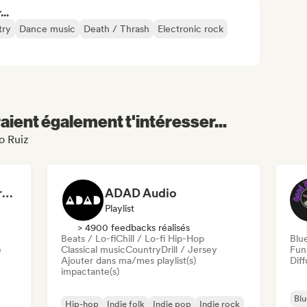
..
try
Dance music
Death / Thrash
Electronic rock
aient également t'intéresser...
o Ruiz
Dreamers Island Entertainment
ADAD Audio
Playlist
> 4900 feedbacks réalisés
Beats / Lo-fi
Chill / Lo-fi Hip-Hop
Blu
e
Classical music
Country
Drill / Jersey
Fun
Ajouter dans ma/mes playlist(s)
Diff
impactante(s)
Blu
Hip-hop
Indie folk
Indie pop
Indie rock