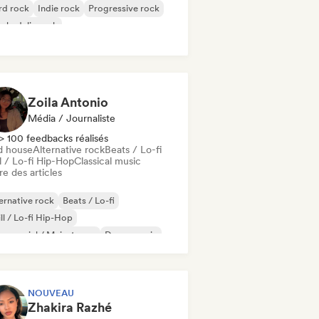
rd rock
Indie rock
Progressive rock
chedelic rock
k & Roll / Classic Rock
Zoila Antonio
Média / Journaliste
> 100 feedbacks réalisés
d house
Alternative rock
Beats / Lo-fi
l / Lo-fi Hip-Hop
Classical music
re des articles
ernative rock
Beats / Lo-fi
ll / Lo-fi Hip-Hop
mmercial / Mainstream
Dance music
sco
Dream pop
House music
NOUVEAU
Zhakira Razhé