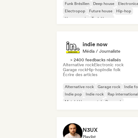
Funk Brésilien
Deep house
Electronic
Electropop
Future house
Hip-hop
House music
Tech House
indie now
Média / Journaliste
> 2400 feedbacks réalisés
Alternative rock
Electronic rock
Garage rock
Hip-hop
Indie folk
Écrire des articles
Alternative rock
Garage rock
Indie fo
Indie pop
Indie rock
Rap internationa
Metal / Heavy metal
Pop rock
N3UX
Playlist