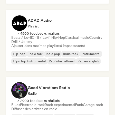
ADAD Audio
Playlist
> 4900 feedbacks réalisés
Beats / Lo-fi
Chill / Lo-fi Hip-Hop
Classical music
Country
Drill / Jersey
Ajouter dans ma/mes playlist(s) impactante(s)
Hip-hop
Indie folk
Indie pop
Indie rock
Instrumental
Hip-Hop instrumental
Rap international
Rap en anglais
Good Vibrations Radio
Radio
> 2900 feedbacks réalisés
Blues
Electronic rock
Rock expérimental
Funk
Garage rock
Diffuser des artistes en radio