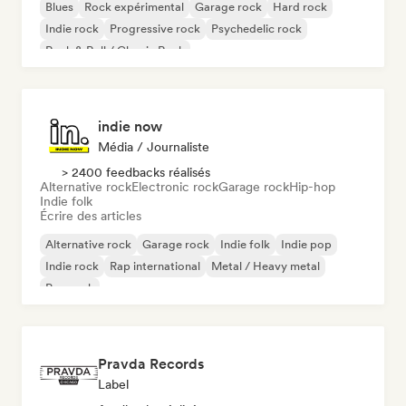
Blues
Rock expérimental
Garage rock
Hard rock
Indie rock
Progressive rock
Psychedelic rock
Rock & Roll / Classic Rock
indie now
Média / Journaliste
> 2400 feedbacks réalisés
Alternative rock
Electronic rock
Garage rock
Hip-hop
Indie folk
Écrire des articles
Alternative rock
Garage rock
Indie folk
Indie pop
Indie rock
Rap international
Metal / Heavy metal
Pop rock
Pravda Records
Label