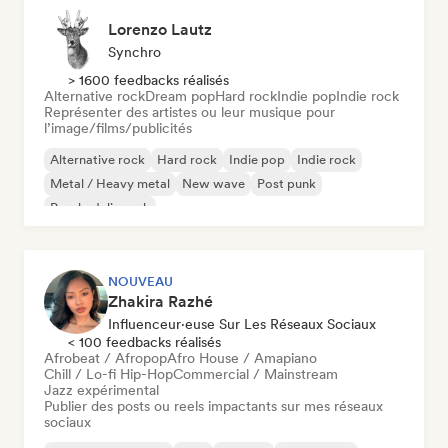
Lorenzo Lautz
Synchro
> 1600 feedbacks réalisés
Alternative rock
Dream pop
Hard rock
Indie pop
Indie rock
Représenter des artistes ou leur musique pour
l’image/films/publicités
Alternative rock
Hard rock
Indie pop
Indie rock
Metal / Heavy metal
New wave
Post punk
Psychedelic rock
NOUVEAU
Zhakira Razhé
Influenceur·euse Sur Les Réseaux Sociaux
< 100 feedbacks réalisés
Afrobeat / Afropop
Afro House / Amapiano
Chill / Lo-fi Hip-Hop
Commercial / Mainstream
Jazz expérimental
Publier des posts ou reels impactants sur mes réseaux
sociaux