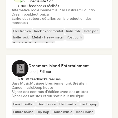
Spécialiste Son
> 800 feedbacks réalisés
Alternative rock
Commercial / Mainstream
Country
Dream pop
Electronica
Ecrire des retours détaillés sur la production des
morceaux
Electronica
Rock expérimental
Indie folk
Indie pop
Indie rock
Metal / Heavy metal
Post punk
Rock & Roll / Classic Rock
Dreamers Island Entertainment
Label, Éditeur
> 1000 feedbacks réalisés
Bass Music
Musique Brésilienne
Funk Brésilien
Dance music
Deep house
Signer des contrats d’édition avec des artistes
Signer des artistes et/ou sortir leur musique
Funk Brésilien
Deep house
Electronica
Electropop
Future house
Hip-hop
House music
Tech House