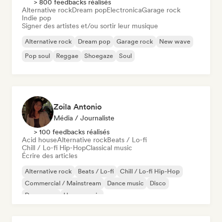
> 800 feedbacks réalisés
Alternative rock
Dream pop
Electronica
Garage rock
Indie pop
Signer des artistes et/ou sortir leur musique
Alternative rock
Dream pop
Garage rock
New wave
Pop soul
Reggae
Shoegaze
Soul
Zoila Antonio
Média / Journaliste
> 100 feedbacks réalisés
Acid house
Alternative rock
Beats / Lo-fi
Chill / Lo-fi Hip-Hop
Classical music
Écrire des articles
Alternative rock
Beats / Lo-fi
Chill / Lo-fi Hip-Hop
Commercial / Mainstream
Dance music
Disco
Dream pop
House music