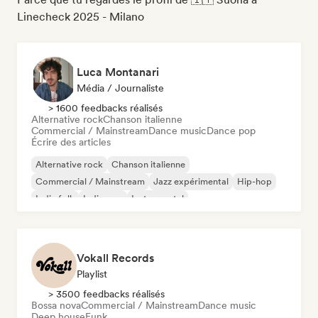
Linecheck 2025 - Milano
Luca Montanari
Média / Journaliste
> 1600 feedbacks réalisés
Alternative rock
Chanson italienne
Commercial / Mainstream
Dance music
Dance pop
Écrire des articles
Alternative rock
Chanson italienne
Commercial / Mainstream
Jazz expérimental
Hip-hop
Indie folk
Indie pop
Instrumental
Vokall Records
Playlist
> 3500 feedbacks réalisés
Bossa nova
Commercial / Mainstream
Dance music
Deep house
Funk