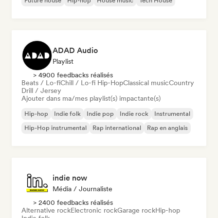
Future house
Hip-hop
House music
Tech House
ADAD Audio
Playlist
> 4900 feedbacks réalisés
Beats / Lo-fi
Chill / Lo-fi Hip-Hop
Classical music
Country
Drill / Jersey
Ajouter dans ma/mes playlist(s) impactante(s)
Hip-hop
Indie folk
Indie pop
Indie rock
Instrumental
Hip-Hop instrumental
Rap international
Rap en anglais
indie now
Média / Journaliste
> 2400 feedbacks réalisés
Alternative rock
Electronic rock
Garage rock
Hip-hop