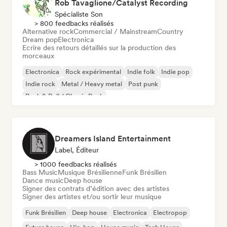
Rob Tavaglione/Catalyst Recording
Spécialiste Son
> 800 feedbacks réalisés
Alternative rock
Commercial / Mainstream
Country
Dream pop
Electronica
Ecrire des retours détaillés sur la production des
morceaux
Electronica
Rock expérimental
Indie folk
Indie pop
Indie rock
Metal / Heavy metal
Post punk
Rock & Roll / Classic Rock
Dreamers Island Entertainment
Label, Éditeur
> 1000 feedbacks réalisés
Bass Music
Musique Brésilienne
Funk Brésilien
Dance music
Deep house
Signer des contrats d’édition avec des artistes
Signer des artistes et/ou sortir leur musique
Funk Brésilien
Deep house
Electronica
Electropop