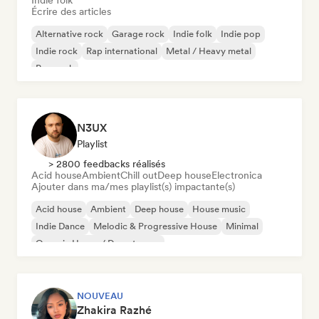
Indie folk
Écrire des articles
Alternative rock
Garage rock
Indie folk
Indie pop
Indie rock
Rap international
Metal / Heavy metal
Pop rock
N3UX
Playlist
> 2800 feedbacks réalisés
Acid house
Ambient
Chill out
Deep house
Electronica
Ajouter dans ma/mes playlist(s) impactante(s)
Acid house
Ambient
Deep house
House music
Indie Dance
Melodic & Progressive House
Minimal
Organic House / Downtempo
NOUVEAU
Zhakira Razhé