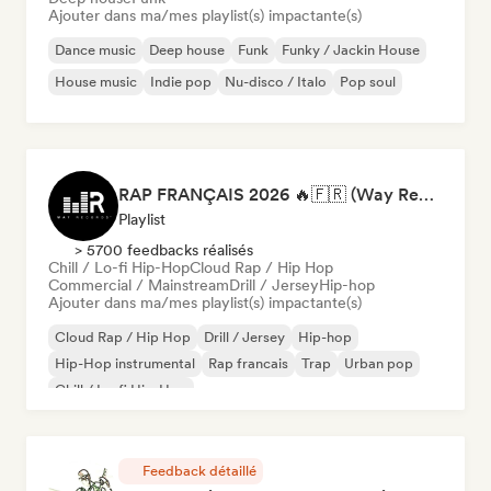
Ajouter dans ma/mes playlist(s) impactante(s)
Dance music
Deep house
Funk
Funky / Jackin House
House music
Indie pop
Nu-disco / Italo
Pop soul
RAP FRANÇAIS 2026 🔥🇫🇷 (Way Records)
Playlist
> 5700 feedbacks réalisés
Chill / Lo-fi Hip-Hop
Cloud Rap / Hip Hop
Commercial / Mainstream
Drill / Jersey
Hip-hop
Ajouter dans ma/mes playlist(s) impactante(s)
Cloud Rap / Hip Hop
Drill / Jersey
Hip-hop
Hip-Hop instrumental
Rap francais
Trap
Urban pop
Chill / Lo-fi Hip-Hop
Feedback détaillé