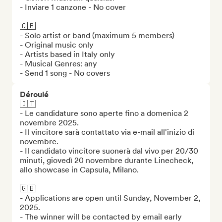
- Inviare 1 canzone - No cover

🇬🇧

- Solo artist or band (maximum 5 members)

- Original music only

- Artists based in Italy only

- Musical Genres: any

- Send 1 song - No covers
Déroulé
🇮🇹 

- Le candidature sono aperte fino a domenica 2 
novembre 2025.

- Il vincitore sarà contattato via e-mail all'inizio di 
novembre.

- Il candidato vincitore suonerà dal vivo per 20/30 
minuti, giovedì 20 novembre durante Linecheck, 
allo showcase in Capsula, Milano.

🇬🇧

- Applications are open until Sunday, November 2, 
2025.

- The winner will be contacted by email early 