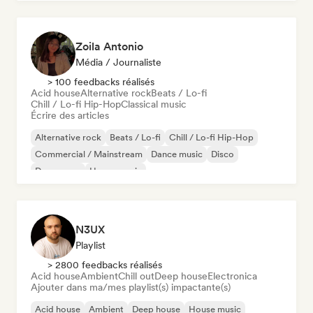
Zoila Antonio
Média / Journaliste
> 100 feedbacks réalisés
Acid house
Alternative rock
Beats / Lo-fi
Chill / Lo-fi Hip-Hop
Classical music
Écrire des articles
Alternative rock
Beats / Lo-fi
Chill / Lo-fi Hip-Hop
Commercial / Mainstream
Dance music
Disco
Dream pop
House music
N3UX
Playlist
> 2800 feedbacks réalisés
Acid house
Ambient
Chill out
Deep house
Electronica
Ajouter dans ma/mes playlist(s) impactante(s)
Acid house
Ambient
Deep house
House music