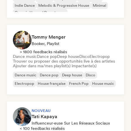
Indie Dance
Melodic & Progressive House
Minimal
Organic House / Downtempo
Tommy Menger
Booker, Playlist
> 1800 feedbacks réalisés
Dance music
Dance pop
Deep house
Disco
Electropop
Trouver ou proposer des opportunités live à des artistes
Ajouter dans ma/mes playlist(s) impactante(s)
Dance music
Dance pop
Deep house
Disco
Electropop
House française
French Pop
House music
NOUVEAU
Tati Kapaya
Influenceur·euse Sur Les Réseaux Sociaux
< 100 feedbacks réalisés