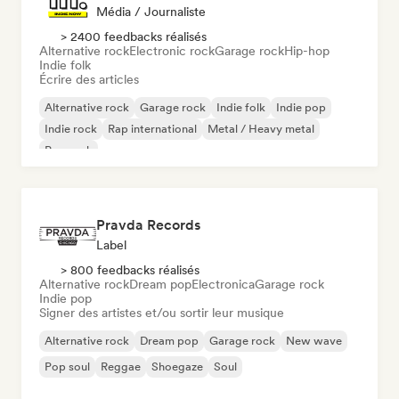
Média / Journaliste
> 2400 feedbacks réalisés
Alternative rock
Electronic rock
Garage rock
Hip-hop
Indie folk
Écrire des articles
Alternative rock
Garage rock
Indie folk
Indie pop
Indie rock
Rap international
Metal / Heavy metal
Pop rock
Pravda Records
Label
> 800 feedbacks réalisés
Alternative rock
Dream pop
Electronica
Garage rock
Indie pop
Signer des artistes et/ou sortir leur musique
Alternative rock
Dream pop
Garage rock
New wave
Pop soul
Reggae
Shoegaze
Soul