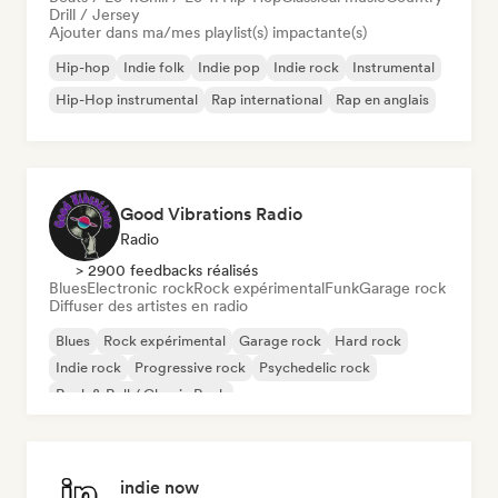
Drill / Jersey
Ajouter dans ma/mes playlist(s) impactante(s)
Hip-hop
Indie folk
Indie pop
Indie rock
Instrumental
Hip-Hop instrumental
Rap international
Rap en anglais
Good Vibrations Radio
Radio
> 2900 feedbacks réalisés
Blues
Electronic rock
Rock expérimental
Funk
Garage rock
Diffuser des artistes en radio
Blues
Rock expérimental
Garage rock
Hard rock
Indie rock
Progressive rock
Psychedelic rock
Rock & Roll / Classic Rock
indie now