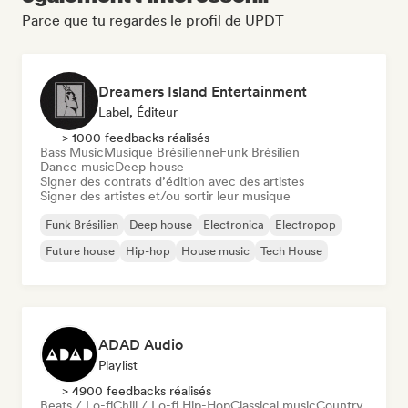
Parce que tu regardes le profil de UPDT
Dreamers Island Entertainment
Label, Éditeur
> 1000 feedbacks réalisés
Bass Music
Musique Brésilienne
Funk Brésilien
Dance music
Deep house
Signer des contrats d’édition avec des artistes
Signer des artistes et/ou sortir leur musique
Funk Brésilien
Deep house
Electronica
Electropop
Future house
Hip-hop
House music
Tech House
ADAD Audio
Playlist
> 4900 feedbacks réalisés
Beats / Lo-fi
Chill / Lo-fi Hip-Hop
Classical music
Country