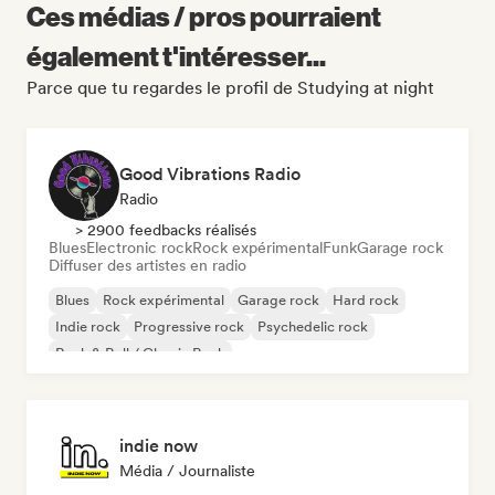
Ces médias / pros pourraient
également t'intéresser...
Parce que tu regardes le profil de Studying at night
Good Vibrations Radio
Radio
> 2900 feedbacks réalisés
Blues
Electronic rock
Rock expérimental
Funk
Garage rock
Diffuser des artistes en radio
Blues
Rock expérimental
Garage rock
Hard rock
Indie rock
Progressive rock
Psychedelic rock
Rock & Roll / Classic Rock
indie now
Média / Journaliste