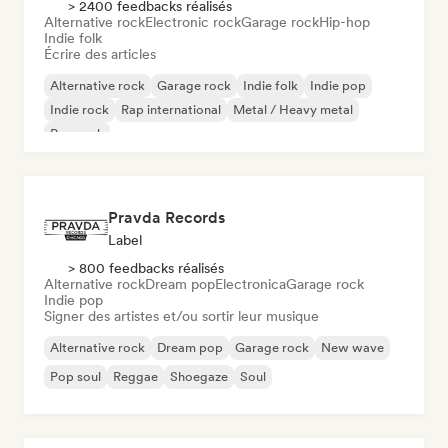
> 2400 feedbacks réalisés
Alternative rock
Electronic rock
Garage rock
Hip-hop
Indie folk
Écrire des articles
Alternative rock
Garage rock
Indie folk
Indie pop
Indie rock
Rap international
Metal / Heavy metal
Pop rock
Pravda Records
Label
> 800 feedbacks réalisés
Alternative rock
Dream pop
Electronica
Garage rock
Indie pop
Signer des artistes et/ou sortir leur musique
Alternative rock
Dream pop
Garage rock
New wave
Pop soul
Reggae
Shoegaze
Soul