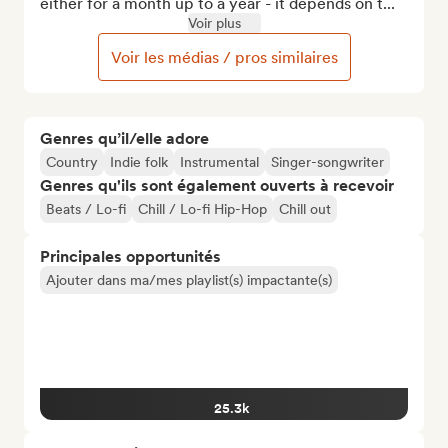
either for a month up to a year - it depends on t...
Voir plus
Voir les médias / pros similaires
Genres qu’il/elle adore
Country
Indie folk
Instrumental
Singer-songwriter
Genres qu'ils sont également ouverts à recevoir
Beats / Lo-fi
Chill / Lo-fi Hip-Hop
Chill out
Principales opportunités
Ajouter dans ma/mes playlist(s) impactante(s)
25.3k