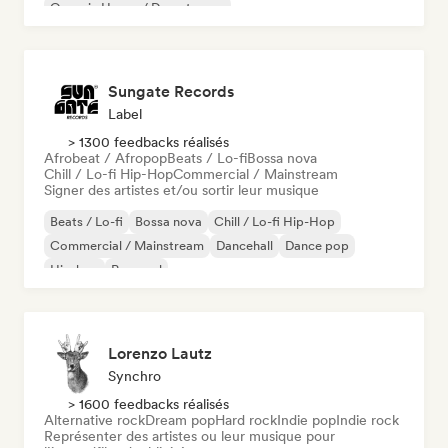
Organic House / Downtempo
Sungate Records
Label
> 1300 feedbacks réalisés
Afrobeat / Afropop
Beats / Lo-fi
Bossa nova
Chill / Lo-fi Hip-Hop
Commercial / Mainstream
Signer des artistes et/ou sortir leur musique
Beats / Lo-fi
Bossa nova
Chill / Lo-fi Hip-Hop
Commercial / Mainstream
Dancehall
Dance pop
Hip-hop
Pop soul
Lorenzo Lautz
Synchro
> 1600 feedbacks réalisés
Alternative rock
Dream pop
Hard rock
Indie pop
Indie rock
Représenter des artistes ou leur musique pour