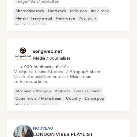
l’image/films/publicités
Alternative rock
Hard rock
Indie pop
Indie rock
Metal / Heavy metal
New wave
Post punk
Psychedelic rock
songweb.net
Média / Journaliste
> 900 feedbacks réalisés
Musique africaine
Afrobeat / Afropop
Ambient
Classical music
Commercial / Mainstream
Écrire des articles
Afrobeat / Afropop
Ambient
Classical music
Commercial / Mainstream
Country
Dance pop
Drill / Jersey
Hip-hop
NOUVEAU
LONDON VIBES PLAYLIST