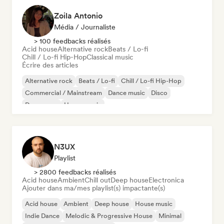
Zoila Antonio
Média / Journaliste
> 100 feedbacks réalisés
Acid house
Alternative rock
Beats / Lo-fi
Chill / Lo-fi Hip-Hop
Classical music
Écrire des articles
Alternative rock
Beats / Lo-fi
Chill / Lo-fi Hip-Hop
Commercial / Mainstream
Dance music
Disco
Dream pop
House music
N3UX
Playlist
> 2800 feedbacks réalisés
Acid house
Ambient
Chill out
Deep house
Electronica
Ajouter dans ma/mes playlist(s) impactante(s)
Acid house
Ambient
Deep house
House music
Indie Dance
Melodic & Progressive House
Minimal