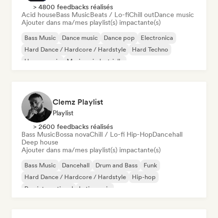
> 4800 feedbacks réalisés
Acid house
Bass Music
Beats / Lo-fi
Chill out
Dance music
Ajouter dans ma/mes playlist(s) impactante(s)
Bass Music
Dance music
Dance pop
Electronica
Hard Dance / Hardcore / Hardstyle
Hard Techno
House music
Musique industrielle
Clemz Playlist
Playlist
> 2600 feedbacks réalisés
Bass Music
Bossa nova
Chill / Lo-fi Hip-Hop
Dancehall
Deep house
Ajouter dans ma/mes playlist(s) impactante(s)
Bass Music
Dancehall
Drum and Bass
Funk
Hard Dance / Hardcore / Hardstyle
Hip-hop
Rap international
Latin music