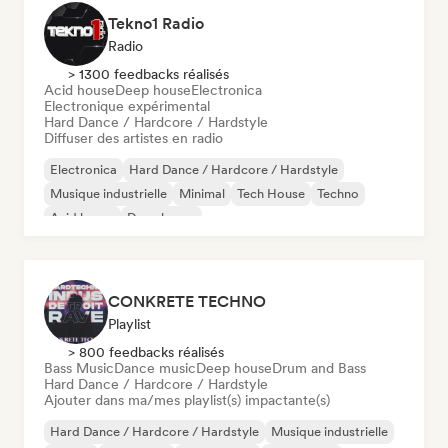
Tekno1 Radio
Radio
> 1300 feedbacks réalisés
Acid house
Deep house
Electronica
Electronique expérimental
Hard Dance / Hardcore / Hardstyle
Diffuser des artistes en radio
Electronica
Hard Dance / Hardcore / Hardstyle
Musique industrielle
Minimal
Tech House
Techno
Acid house
Deep house
CONKRETE TECHNO
Playlist
> 800 feedbacks réalisés
Bass Music
Dance music
Deep house
Drum and Bass
Hard Dance / Hardcore / Hardstyle
Ajouter dans ma/mes playlist(s) impactante(s)
Hard Dance / Hardcore / Hardstyle
Musique industrielle