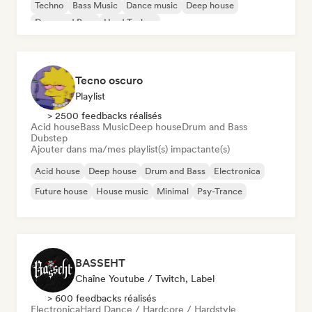
Techno
Bass Music
Dance music
Deep house
Drum and Bass
Hard Techno
Tecno oscuro
Playlist
> 2500 feedbacks réalisés
Acid house
Bass Music
Deep house
Drum and Bass
Dubstep
Ajouter dans ma/mes playlist(s) impactante(s)
Acid house
Deep house
Drum and Bass
Electronica
Future house
House music
Minimal
Psy-Trance
BASSEHT
Chaîne Youtube / Twitch, Label
> 600 feedbacks réalisés
Electronica
Hard Dance / Hardcore / Hardstyle