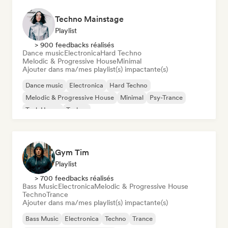
Techno Mainstage
Playlist
> 900 feedbacks réalisés
Dance music
Electronica
Hard Techno
Melodic & Progressive House
Minimal
Ajouter dans ma/mes playlist(s) impactante(s)
Dance music
Electronica
Hard Techno
Melodic & Progressive House
Minimal
Psy-Trance
Tech House
Techno
Gym Tim
Playlist
> 700 feedbacks réalisés
Bass Music
Electronica
Melodic & Progressive House
Techno
Trance
Ajouter dans ma/mes playlist(s) impactante(s)
Bass Music
Electronica
Techno
Trance