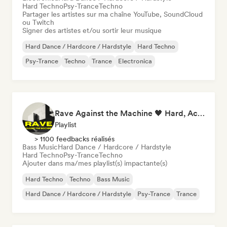
Hard Techno
Psy-Trance
Techno
Partager les artistes sur ma chaîne YouTube, SoundCloud
ou Twitch
Signer des artistes et/ou sortir leur musique
Hard Dance / Hardcore / Hardstyle
Hard Techno
Psy-Trance
Techno
Trance
Electronica
Rave Against the Machine 🖤 Hard, Acid & Dark Techno
Playlist
> 1100 feedbacks réalisés
Bass Music
Hard Dance / Hardcore / Hardstyle
Hard Techno
Psy-Trance
Techno
Ajouter dans ma/mes playlist(s) impactante(s)
Hard Techno
Techno
Bass Music
Hard Dance / Hardcore / Hardstyle
Psy-Trance
Trance