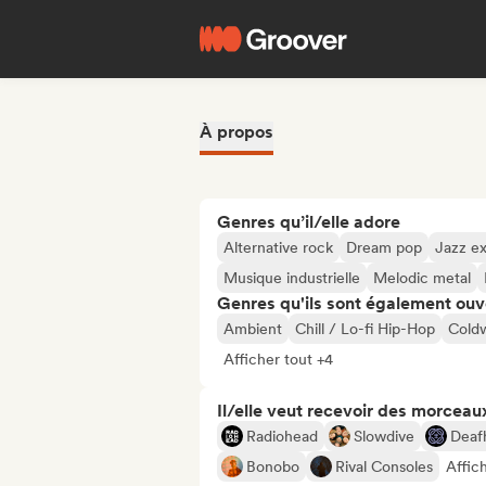
À propos
Genres qu’il/elle adore
Alternative rock
Dream pop
Jazz e
Musique industrielle
Melodic metal
Genres qu'ils sont également ouv
Ambient
Chill / Lo-fi Hip-Hop
Cold
Afficher tout +4
Il/elle veut recevoir des morceaux
Radiohead
Slowdive
Deaf
Bonobo
Rival Consoles
Affic