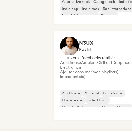
Alternative rock
Garage rock
Indie fo
Indie pop
Indie rock
Rap internationa
Metal / Heavy metal
Pop rock
N3UX
Playlist
> 2800 feedbacks réalisés
Acid house
Ambient
Chill out
Deep hou
Electronica
Ajouter dans ma/mes playlist(s)
impactante(s)
Acid house
Ambient
Deep house
House music
Indie Dance
Melodic & Progressive House
Minimal
Organic House / Downtempo