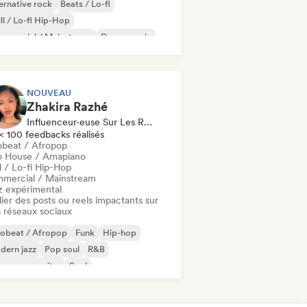
ernative rock
Beats / Lo-fi
ll / Lo-fi Hip-Hop
mmercial / Mainstream
Dance music
sco
Dream pop
House music
NOUVEAU
Zhakira Razhé
Influenceur·euse Sur Les Réseaux Sociaux
< 100 feedbacks réalisés
obeat / Afropop
o House / Amapiano
l / Lo-fi Hip-Hop
mercial / Mainstream
z expérimental
ier des posts ou reels impactants sur
 réseaux sociaux
robeat / Afropop
Funk
Hip-hop
dern jazz
Pop soul
R&B
ger-songwriter
Soul