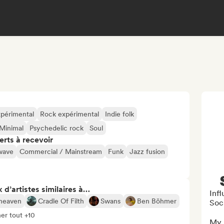
xpérimental
Rock expérimental
Indie folk
Minimal
Psychedelic rock
Soul
erts à recevoir
wave
Commercial / Mainstream
Funk
Jazz fusion
 d’artistes similaires à…
Inf
heaven
Cradle Of Filth
Swans
Ben Böhmer
Soc
her tout +10
My 