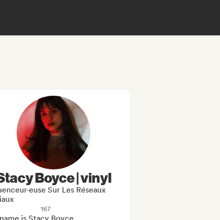
Stacy Boyce | vinyl
luenceur·euse Sur Les Réseaux
iaux
167
name is Stacy Boyce.
