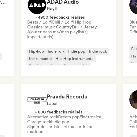
Dreamers Island Entertainment
ADAD Audio
Playlist
> 4900 feedbacks réalisés
Beats / Lo-fi
Chill / Lo-fi Hip-Hop
Blu
e
Classical music
Country
Drill / Jersey
Fun
Ajouter dans ma/mes playlist(s)
Diff
impactante(s)
Blu
Hip-hop
Indie folk
Indie pop
Indie rock
a
Ha
Instrumental
Hip-Hop instrumental
Psy
Rap international
Rap en anglais
Roc
Pravda Records
Label
> 800 feedbacks réalisés
Alternative rock
Dream pop
Electronica
Aci
Garage rock
Indie pop
Chil
Signer des artistes et/ou sortir leur
Écri
musique