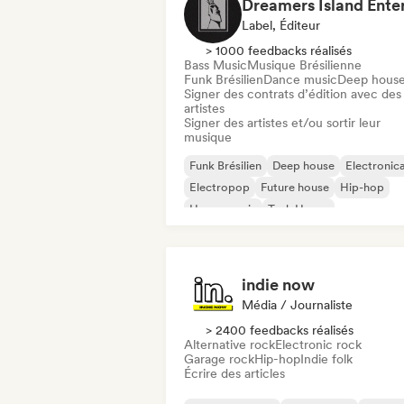
Label, Éditeur
> 1000 feedbacks réalisés
Bass Music
Musique Brésilienne
Funk Brésilien
Dance music
Deep hous
Signer des contrats d’édition avec des
artistes
Signer des artistes et/ou sortir leur
musique
Funk Brésilien
Deep house
Electronic
Electropop
Future house
Hip-hop
House music
Tech House
indie now
Média / Journaliste
> 2400 feedbacks réalisés
Alternative rock
Electronic rock
Garage rock
Hip-hop
Indie folk
Écrire des articles