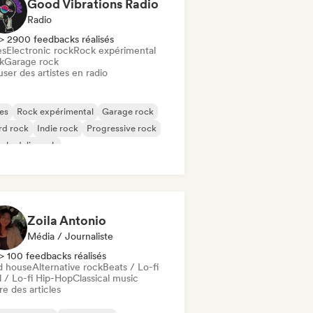
Good Vibrations Radio
Radio
> 2900 feedbacks réalisés
es
Electronic rock
Rock expérimental
k
Garage rock
user des artistes en radio
es
Rock expérimental
Garage rock
rd rock
Indie rock
Progressive rock
chedelic rock
k & Roll / Classic Rock
Zoila Antonio
Média / Journaliste
> 100 feedbacks réalisés
d house
Alternative rock
Beats / Lo-fi
l / Lo-fi Hip-Hop
Classical music
re des articles