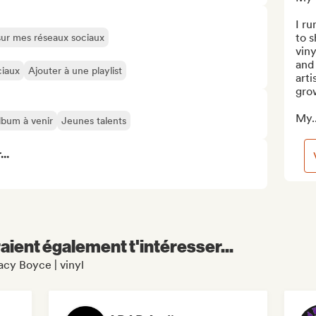
I ru
to 
 sur mes réseaux sociaux
viny
and 
ciaux
Ajouter à une playlist
arti
gro
My..
lbum à venir
Jeunes talents
..
aient également t'intéresser...
acy Boyce | vinyl