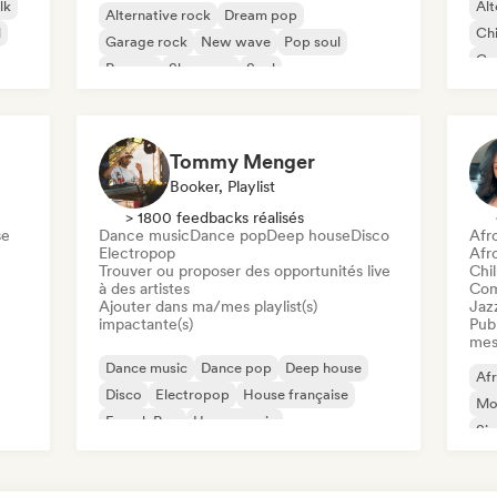
lk
Alt
Alternative rock
Dream pop
l
Chi
Garage rock
New wave
Pop soul
Co
Reggae
Shoegaze
Soul
Di
Tommy Menger
Booker, Playlist
> 1800 feedbacks réalisés
se
Dance music
Dance pop
Deep house
Disco
Afr
Electropop
Afr
Trouver ou proposer des opportunités live
Chil
à des artistes
Com
Ajouter dans ma/mes playlist(s)
Jaz
impactante(s)
Publ
mes
Dance music
Dance pop
Deep house
Af
Disco
Electropop
House française
Mo
French Pop
House music
Sin