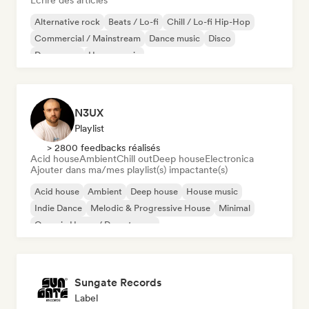
Écrire des articles
Alternative rock
Beats / Lo-fi
Chill / Lo-fi Hip-Hop
Commercial / Mainstream
Dance music
Disco
Dream pop
House music
N3UX
Playlist
> 2800 feedbacks réalisés
Acid house
Ambient
Chill out
Deep house
Electronica
Ajouter dans ma/mes playlist(s) impactante(s)
Acid house
Ambient
Deep house
House music
Indie Dance
Melodic & Progressive House
Minimal
Organic House / Downtempo
Sungate Records
Label