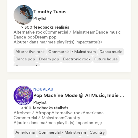
Timothy Tunes
Playlist
> 300 feedbacks réalisés
Alternative rock
Commercial / Mainstream
Dance music
Dance pop
Dream pop
Ajouter dans ma/mes playlist(s) impactante(s)
Alternative rock
Commercial / Mainstream
Dance music
Dance pop
Dream pop
Electronic rock
Future house
Garage rock
NOUVEAU
Pop Machine Mode 🤖 AI Music, Indie Pop & Dream Pop
Playlist
< 100 feedbacks réalisés
Afrobeat / Afropop
Alternative rock
Americana
Commercial / Mainstream
Country
Ajouter dans ma/mes playlist(s) impactante(s)
Americana
Commercial / Mainstream
Country