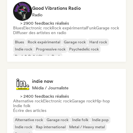
Good Vibrations Radio
Radio
> 2900 feedbacks réalisés
Blues
Electronic rock
Rock expérimental
Funk
Garage rock
Diffuser des artistes en radio
Blues
Rock expérimental
Garage rock
Hard rock
Indie rock
Progressive rock
Psychedelic rock
Rock & Roll / Classic Rock
indie now
Média / Journaliste
> 2400 feedbacks réalisés
Alternative rock
Electronic rock
Garage rock
Hip-hop
Indie folk
Écrire des articles
Alternative rock
Garage rock
Indie folk
Indie pop
Indie rock
Rap international
Metal / Heavy metal