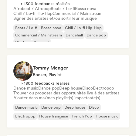
> 1300 feedbacks réalisés
Afrobeat / Afropop
Beats / Lo-fi
Bossa nova
Chill / Lo-fi Hip-Hop
Commercial / Mainstream
Signer des artistes et/ou sortir leur musique
Beats / Lo-fi
Bossa nova
Chill / Lo-fi Hip-Hop
Commercial / Mainstream
Dancehall
Dance pop
Hip-hop
Pop soul
Tommy Menger
Booker, Playlist
> 1800 feedbacks réalisés
Dance music
Dance pop
Deep house
Disco
Electropop
Trouver ou proposer des opportunités live à des artistes
Ajouter dans ma/mes playlist(s) impactante(s)
Dance music
Dance pop
Deep house
Disco
Electropop
House française
French Pop
House music