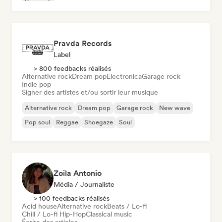
Pop rock
Pravda Records
Label
> 800 feedbacks réalisés
Alternative rock
Dream pop
Electronica
Garage rock
Indie pop
Signer des artistes et/ou sortir leur musique
Alternative rock
Dream pop
Garage rock
New wave
Pop soul
Reggae
Shoegaze
Soul
Zoila Antonio
Média / Journaliste
> 100 feedbacks réalisés
Acid house
Alternative rock
Beats / Lo-fi
Chill / Lo-fi Hip-Hop
Classical music