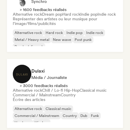
Synchro
> 1600 feedbacks réalisés
Alternative rock
Dream pop
Hard rock
Indie pop
Indie rock
Représenter des artistes ou leur musique pour
l’image/films/publicités
Alternative rock
Hard rock
Indie pop
Indie rock
Metal / Heavy metal
New wave
Post punk
Psychedelic rock
Dulaxi
Média / Journaliste
> 3000 feedbacks réalisés
Alternative rock
Chill / Lo-fi Hip-Hop
Classical music
Commercial / Mainstream
Country
Écrire des articles
Alternative rock
Classical music
Commercial / Mainstream
Country
Dub
Funk
Hardcore
Hip-hop