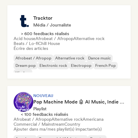
Tracktor
Média / Journaliste
> 600 feedbacks réalisés
Acid house
Afrobeat / Afropop
Alternative rock
Beats / Lo-fi
Chill House
Écrire des articles
Afrobeat / Afropop
Alternative rock
Dance music
Dream pop
Electronic rock
Electropop
French Pop
Hip-hop
NOUVEAU
Pop Machine Mode 🤖 AI Music, Indie Pop & Dream Pop
Playlist
< 100 feedbacks réalisés
Afrobeat / Afropop
Alternative rock
Americana
Commercial / Mainstream
Country
Ajouter dans ma/mes playlist(s) impactante(s)