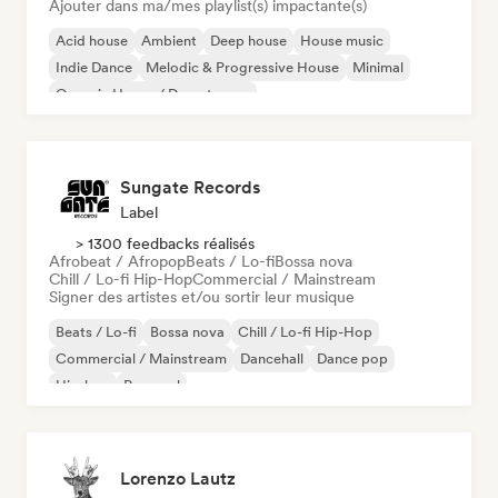
Ajouter dans ma/mes playlist(s) impactante(s)
Acid house
Ambient
Deep house
House music
Indie Dance
Melodic & Progressive House
Minimal
Organic House / Downtempo
Sungate Records
Label
> 1300 feedbacks réalisés
Afrobeat / Afropop
Beats / Lo-fi
Bossa nova
Chill / Lo-fi Hip-Hop
Commercial / Mainstream
Signer des artistes et/ou sortir leur musique
Beats / Lo-fi
Bossa nova
Chill / Lo-fi Hip-Hop
Commercial / Mainstream
Dancehall
Dance pop
Hip-hop
Pop soul
Lorenzo Lautz