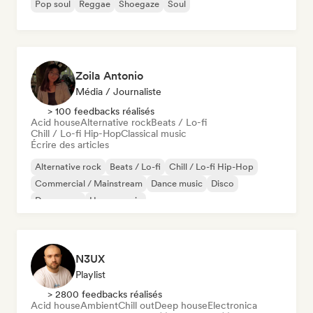
Pop soul
Reggae
Shoegaze
Soul
Zoila Antonio
Média / Journaliste
> 100 feedbacks réalisés
Acid house
Alternative rock
Beats / Lo-fi
Chill / Lo-fi Hip-Hop
Classical music
Écrire des articles
Alternative rock
Beats / Lo-fi
Chill / Lo-fi Hip-Hop
Commercial / Mainstream
Dance music
Disco
Dream pop
House music
N3UX
Playlist
> 2800 feedbacks réalisés
Acid house
Ambient
Chill out
Deep house
Electronica