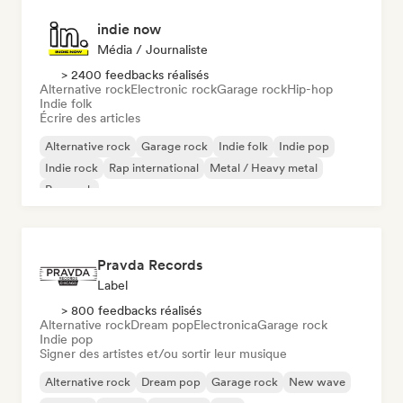
indie now
Média / Journaliste
> 2400 feedbacks réalisés
Alternative rock
Electronic rock
Garage rock
Hip-hop
Indie folk
Écrire des articles
Alternative rock
Garage rock
Indie folk
Indie pop
Indie rock
Rap international
Metal / Heavy metal
Pop rock
Pravda Records
Label
> 800 feedbacks réalisés
Alternative rock
Dream pop
Electronica
Garage rock
Indie pop
Signer des artistes et/ou sortir leur musique
Alternative rock
Dream pop
Garage rock
New wave