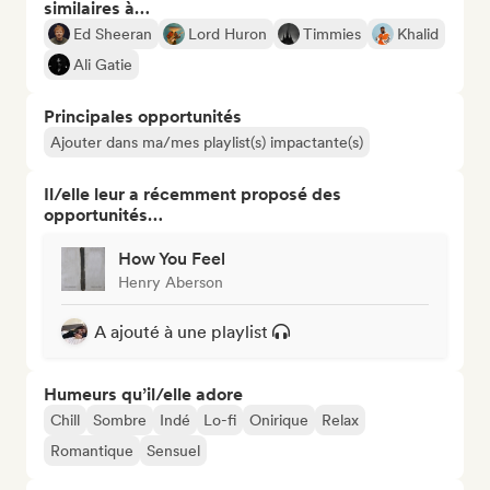
similaires à…
Ed Sheeran
Lord Huron
Timmies
Khalid
Ali Gatie
Principales opportunités
Ajouter dans ma/mes playlist(s) impactante(s)
Il/elle leur a récemment proposé des
opportunités…
How You Feel
Henry Aberson
A ajouté à une playlist
Humeurs qu’il/elle adore
Chill
Sombre
Indé
Lo-fi
Onirique
Relax
Romantique
Sensuel