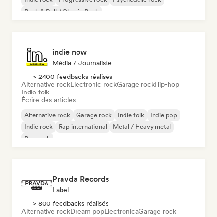
Rock & Roll / Classic Rock
indie now
Média / Journaliste
> 2400 feedbacks réalisés
Alternative rock
Electronic rock
Garage rock
Hip-hop
Indie folk
Écrire des articles
Alternative rock
Garage rock
Indie folk
Indie pop
Indie rock
Rap international
Metal / Heavy metal
Pop rock
Pravda Records
Label
> 800 feedbacks réalisés
Alternative rock
Dream pop
Electronica
Garage rock