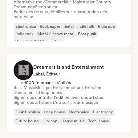
Alternative rock
Commercial / Mainstream
Country
Dream pop
Electronica
Ecrire des retours détaillés sur la production des
morceaux
Electronica
Rock expérimental
Indie folk
Indie pop
Indie rock
Metal / Heavy metal
Post punk
Rock & Roll / Classic Rock
Dreamers Island Entertainment
Label, Éditeur
> 1000 feedbacks réalisés
Bass Music
Musique Brésilienne
Funk Brésilien
Dance music
Deep house
Signer des contrats d’édition avec des artistes
Signer des artistes et/ou sortir leur musique
Funk Brésilien
Deep house
Electronica
Electropop
Future house
Hip-hop
House music
Tech House