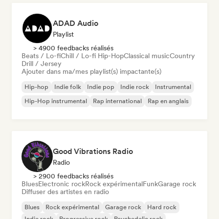
ADAD Audio
Playlist
> 4900 feedbacks réalisés
Beats / Lo-fi
Chill / Lo-fi Hip-Hop
Classical music
Country
Drill / Jersey
Ajouter dans ma/mes playlist(s) impactante(s)
Hip-hop
Indie folk
Indie pop
Indie rock
Instrumental
Hip-Hop instrumental
Rap international
Rap en anglais
Good Vibrations Radio
Radio
> 2900 feedbacks réalisés
Blues
Electronic rock
Rock expérimental
Funk
Garage rock
Diffuser des artistes en radio
Blues
Rock expérimental
Garage rock
Hard rock
Indie rock
Progressive rock
Psychedelic rock