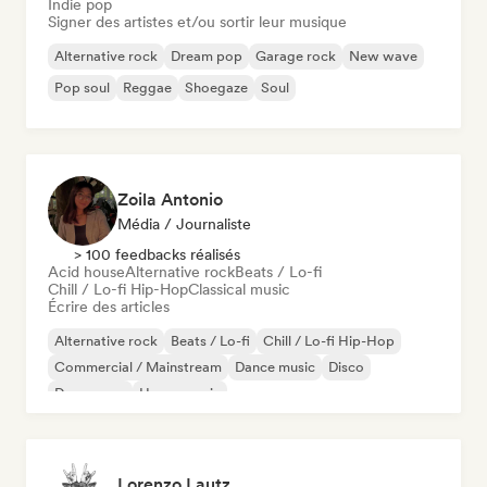
Indie pop
Signer des artistes et/ou sortir leur musique
Alternative rock
Dream pop
Garage rock
New wave
Pop soul
Reggae
Shoegaze
Soul
Zoila Antonio
Média / Journaliste
> 100 feedbacks réalisés
Acid house
Alternative rock
Beats / Lo-fi
Chill / Lo-fi Hip-Hop
Classical music
Écrire des articles
Alternative rock
Beats / Lo-fi
Chill / Lo-fi Hip-Hop
Commercial / Mainstream
Dance music
Disco
Dream pop
House music
Lorenzo Lautz