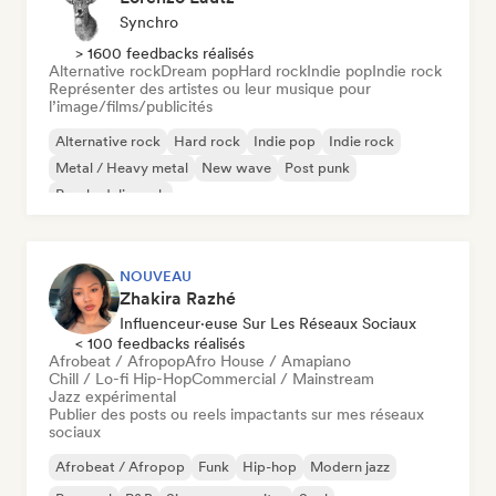
Synchro
> 1600 feedbacks réalisés
Alternative rock
Dream pop
Hard rock
Indie pop
Indie rock
Représenter des artistes ou leur musique pour
l’image/films/publicités
Alternative rock
Hard rock
Indie pop
Indie rock
Metal / Heavy metal
New wave
Post punk
Psychedelic rock
NOUVEAU
Zhakira Razhé
Influenceur·euse Sur Les Réseaux Sociaux
< 100 feedbacks réalisés
Afrobeat / Afropop
Afro House / Amapiano
Chill / Lo-fi Hip-Hop
Commercial / Mainstream
Jazz expérimental
Publier des posts ou reels impactants sur mes réseaux
sociaux
Afrobeat / Afropop
Funk
Hip-hop
Modern jazz