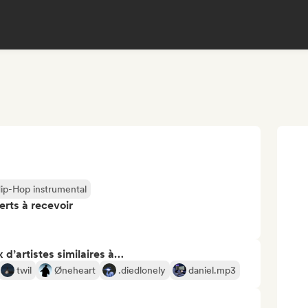
ip-Hop instrumental
erts à recevoir
 d’artistes similaires à…
twil
Øneheart
.diedlonely
daniel.mp3