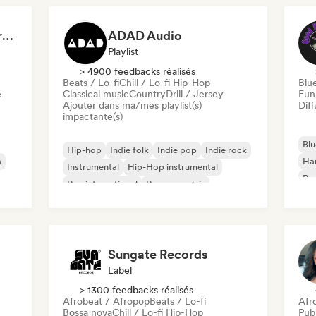
Dreamers Island Entertainment
ADAD Audio
Playlist
> 4900 feedbacks réalisés
Beats / Lo-fi
Chill / Lo-fi Hip-Hop
Blu
e
Classical music
Country
Drill / Jersey
Fun
Ajouter dans ma/mes playlist(s)
Diff
impactante(s)
Blu
Hip-hop
Indie folk
Indie pop
Indie rock
a
Ha
Instrumental
Hip-Hop instrumental
Psy
Rap international
Rap en anglais
Roc
Sungate Records
Label
> 1300 feedbacks réalisés
Afrobeat / Afropop
Beats / Lo-fi
Afr
Bossa nova
Chill / Lo-fi Hip-Hop
Publ