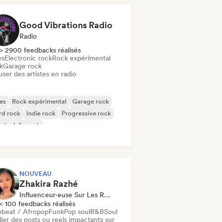
Good Vibrations Radio
Radio
> 2900 feedbacks réalisés
es
Electronic rock
Rock expérimental
k
Garage rock
user des artistes en radio
es
Rock expérimental
Garage rock
rd rock
Indie rock
Progressive rock
chedelic rock
k & Roll / Classic Rock
NOUVEAU
Zhakira Razhé
Influenceur·euse Sur Les Réseaux Sociaux
< 100 feedbacks réalisés
obeat / Afropop
Funk
Pop soul
R&B
Soul
ier des posts ou reels impactants sur