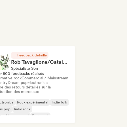
Feedback détaillé
Rob Tavaglione/Catalyst Recording
Spécialiste Son
> 800 feedbacks réalisés
rnative rock
Commercial / Mainstream
ntry
Dream pop
Electronica
re des retours détaillés sur la
duction des morceaux
ctronica
Rock expérimental
Indie folk
ie pop
Indie rock
al / Heavy metal
Post punk
k & Roll / Classic Rock