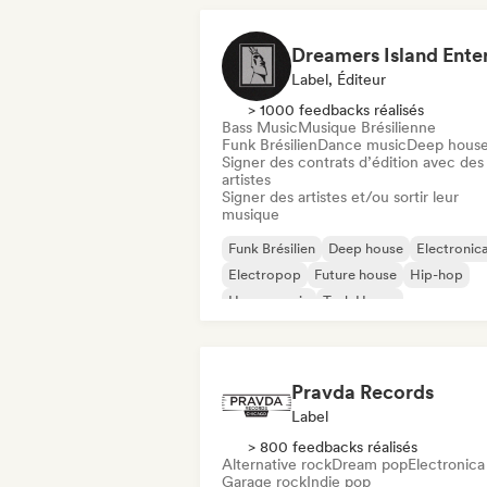
Label, Éditeur
> 1000 feedbacks réalisés
Bass Music
Musique Brésilienne
Funk Brésilien
Dance music
Deep hous
Signer des contrats d’édition avec des
artistes
Signer des artistes et/ou sortir leur
musique
Funk Brésilien
Deep house
Electronic
Electropop
Future house
Hip-hop
House music
Tech House
Pravda Records
Label
> 800 feedbacks réalisés
Alternative rock
Dream pop
Electronica
Garage rock
Indie pop