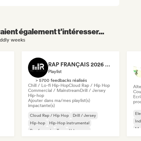
aient également t'intéresser...
uddly weeks
RAP FRANÇAIS 2026 🔥🇫🇷 (Way Records)
Playlist
> 5700 feedbacks réalisés
Chill / Lo-fi Hip-Hop
Cloud Rap / Hip Hop
Alte
Commercial / Mainstream
Drill / Jersey
Cou
Hip-hop
Ecri
Ajouter dans ma/mes playlist(s)
pro
impactante(s)
Ele
Cloud Rap / Hip Hop
Drill / Jersey
Ind
Hip-hop
Hip-Hop instrumental
Met
Rap francais
Trap
Urban pop
Roc
Chill / Lo-fi Hip-Hop