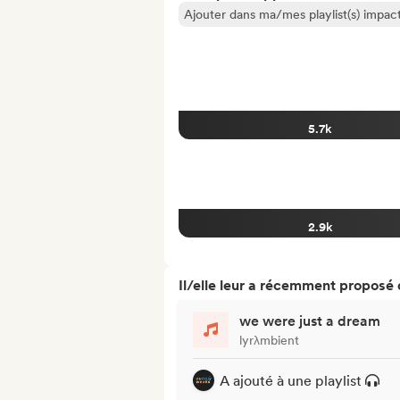
Ajouter dans ma/mes playlist(s) impact
5.7k
2.9k
Il/elle leur a récemment proposé
we were just a dream
lyrλmbient
A ajouté à une playlist