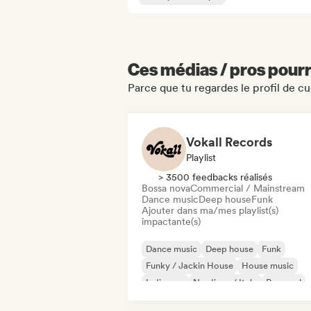
Ces médias / pros pourr
Parce que tu regardes le profil de c
Vokall Records
Playlist
> 3500 feedbacks réalisés
Bossa nova
Commercial / Mainstream
Dance music
Deep house
Funk
Ajouter dans ma/mes playlist(s)
impactante(s)
Dance music
Deep house
Funk
Funky / Jackin House
House music
Indie pop
Nu-disco / Italo
Pop soul