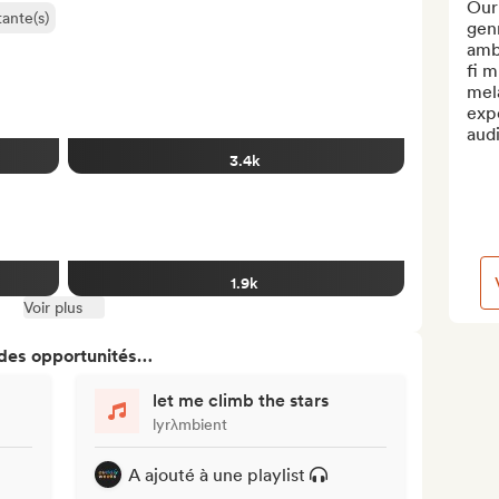
Our
ante(s)
genr
ambi
fi m
mel
expe
audi
3.4k
1.9k
Voir plus
 des opportunités…
let me climb the stars
lyrλmbient
A ajouté à une playlist