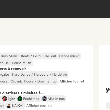
Bass Music
Beats / Lo-fi
Chill out
Dance music
 house
House music
erts à recevoir
nçaise
Hard Dance / Hardcore / Hardstyle
House
Organic House / Downtempo
Afficher tout +4
y
 d’artistes similaires à…
jigitz
Ecchi.mp4
Mild Minds
her
KAIKAI
Afficher tout +12