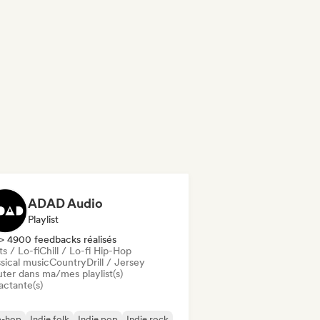
ADAD Audio
Playlist
> 4900 feedbacks réalisés
s / Lo-fi
Chill / Lo-fi Hip-Hop
sical music
Country
Drill / Jersey
uter dans ma/mes playlist(s)
actante(s)
p-hop
Indie folk
Indie pop
Indie rock