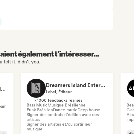
aient également t'intéresser...
felt it. didn't you.
Dreamers Island Entertainment
Rob Tavaglione/Catalyst Recording
Label, Éditeur
> 1000 feedbacks réalisés
Bass Music
Musique Brésilienne
Beat
ream
Funk Brésilien
Dance music
Deep house
Clas
Signer des contrats d’édition avec des
Ajo
artistes
imp
Signer des artistes et/ou sortir leur
musique
Hi