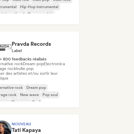
trumental
Hip-Hop instrumental
 international
Rap en anglais
Pravda Records
Label
> 800 feedbacks réalisés
rnative rock
Dream pop
Electronica
age rock
Indie pop
er des artistes et/ou sortir leur
ique
ernative rock
Dream pop
rage rock
New wave
Pop soul
ggae
Shoegaze
Soul
NOUVEAU
Tati Kapaya