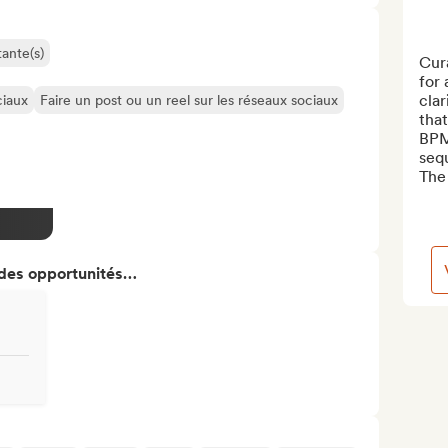
ante(s)
Cura
for 
clar
ciaux
Faire un post ou un reel sur les réseaux sociaux
that
BPM
seq
The 
 des opportunités…