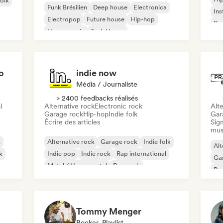
folk
Funk Brésilien
Deep house
Electronica
Ins
Electropop
Future house
Hip-hop
Rap
House music
Tech House
o
indie now
Média / Journaliste
> 2400 feedbacks réalisés
l
Alternative rock
Electronic rock
Alte
Garage rock
Hip-hop
Indie folk
Gar
Écrire des articles
Sign
mus
k
Alternative rock
Garage rock
Indie folk
Alt
k
Indie pop
Indie rock
Rap international
Ga
Metal / Heavy metal
Pop rock
Re
Tommy Menger
Booker, Playlist