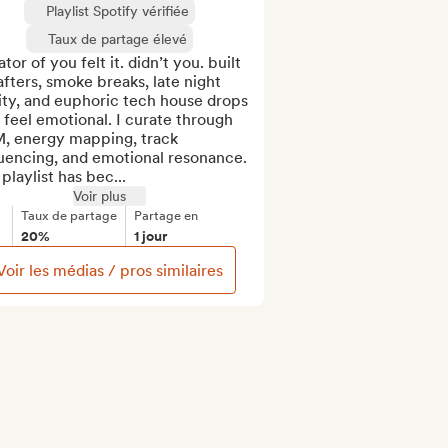
Playlist Spotify vérifiée
Taux de partage élevé
tor of you felt it. didn’t you. built 
afters, smoke breaks, late night 
ity, and euphoric tech house drops 
 feel emotional. I curate through 
, energy mapping, track 
uencing, and emotional resonance. 
playlist has bec...
Voir plus
Taux de partage
Partage en
20%
1 jour
Voir les médias / pros similaires