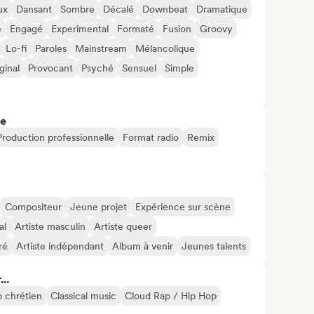
ux
Dansant
Sombre
Décalé
Downbeat
Dramatique
e
Engagé
Experimental
Formaté
Fusion
Groovy
Lo-fi
Paroles
Mainstream
Mélancolique
ginal
Provocant
Psyché
Sensuel
Simple
re
Production professionnelle
Format radio
Remix
Compositeur
Jeune projet
Expérience sur scène
al
Artiste masculin
Artiste queer
ré
Artiste indépendant
Album à venir
Jeunes talents
..
 chrétien
Classical music
Cloud Rap / Hip Hop