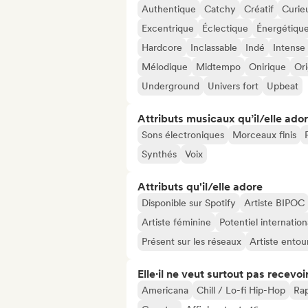
Authentique
Catchy
Créatif
Curie
Excentrique
Éclectique
Énergétiqu
Hardcore
Inclassable
Indé
Intense
Mélodique
Midtempo
Onirique
Ori
Underground
Univers fort
Upbeat
Attributs musicaux qu’il/elle ado
Sons électroniques
Morceaux finis
Synthés
Voix
Attributs qu'il/elle adore
Disponible sur Spotify
Artiste BIPOC
Artiste féminine
Potentiel internation
Présent sur les réseaux
Artiste entou
Elle·il ne veut surtout pas recevoir.
Americana
Chill / Lo-fi Hip-Hop
Rap