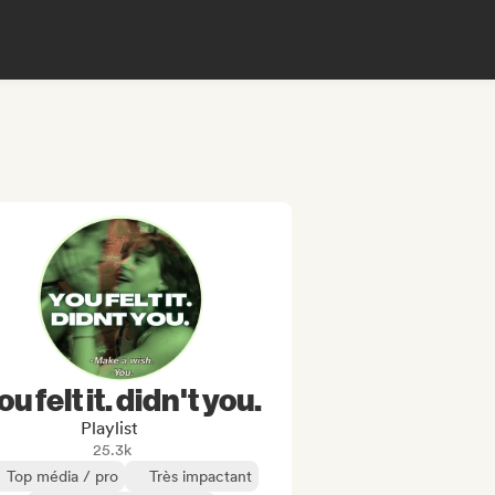
ou felt it. didn't you.
Playlist
25.3k
Top média / pro
Très impactant