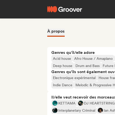
À propos
Genres qu’il/elle adore
Acid house
Afro House / Amapiano
Deep house
Drum and Bass
Future
Genres qu'ils sont également ouv
Electronique expérimental
House fra
Indie Dance
Melodic & Progressive 
Il/elle veut recevoir des morceaux
KETTAMA
DJ HEARTSTRING
Interplanetary Criminal
Ian As