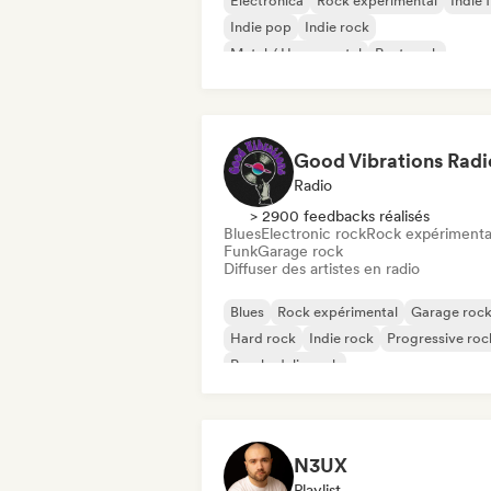
Electronica
Rock expérimental
Indie 
Indie pop
Indie rock
Metal / Heavy metal
Post punk
Rock & Roll / Classic Rock
Good Vibrations Radi
Radio
> 2900 feedbacks réalisés
Blues
Electronic rock
Rock expérimenta
Funk
Garage rock
Diffuser des artistes en radio
Blues
Rock expérimental
Garage roc
Hard rock
Indie rock
Progressive roc
Psychedelic rock
Rock & Roll / Classic Rock
N3UX
Playlist