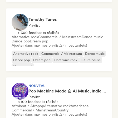
Timothy Tunes
Playlist
> 300 feedbacks réalisés
Alternative rock
Commercial / Mainstream
Dance music
Dance pop
Dream pop
Ajouter dans ma/mes playlist(s) impactante(s)
Alternative rock
Commercial / Mainstream
Dance music
Dance pop
Dream pop
Electronic rock
Future house
Garage rock
NOUVEAU
Pop Machine Mode 🤖 AI Music, Indie Pop & Dream Pop
Playlist
< 100 feedbacks réalisés
Afrobeat / Afropop
Alternative rock
Americana
Commercial / Mainstream
Country
Ajouter dans ma/mes playlist(s) impactante(s)