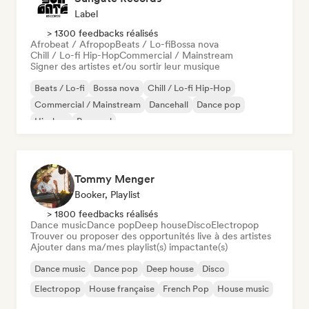
Label
> 1300 feedbacks réalisés
Afrobeat / Afropop
Beats / Lo-fi
Bossa nova
Chill / Lo-fi Hip-Hop
Commercial / Mainstream
Signer des artistes et/ou sortir leur musique
Beats / Lo-fi
Bossa nova
Chill / Lo-fi Hip-Hop
Commercial / Mainstream
Dancehall
Dance pop
Hip-hop
Pop soul
Tommy Menger
Booker, Playlist
> 1800 feedbacks réalisés
Dance music
Dance pop
Deep house
Disco
Electropop
Trouver ou proposer des opportunités live à des artistes
Ajouter dans ma/mes playlist(s) impactante(s)
Dance music
Dance pop
Deep house
Disco
Electropop
House française
French Pop
House music