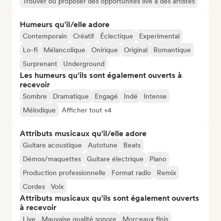
Trouver ou proposer des opportunités live à des artistes
Humeurs qu’il/elle adore
Contemporain
Créatif
Éclectique
Experimental
Lo-fi
Mélancolique
Onirique
Original
Romantique
Surprenant
Underground
Les humeurs qu’ils sont également ouverts à
recevoir
Sombre
Dramatique
Engagé
Indé
Intense
Mélodique
Afficher tout +4
Attributs musicaux qu’il/elle adore
Guitare acoustique
Autotune
Beats
Démos/maquettes
Guitare électrique
Piano
Production professionnelle
Format radio
Remix
Cordes
Voix
Attributs musicaux qu’ils sont également ouverts
à recevoir
Live
Mauvaise qualité sonore
Morceaux finis