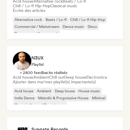
Acid house
Alternative rock
Beats / Lo-fi
Chill / Lo-fi Hip-Hop
Classical music
Écrire des articles
Alternative rock
Beats / Lo-fi
Chill / Lo-fi Hip-Hop
Commercial / Mainstream
Dance music
Disco
Dream pop
House music
N3UX
Playlist
> 2800 feedbacks réalisés
Acid house
Ambient
Chill out
Deep house
Electronica
Ajouter dans ma/mes playlist(s) impactante(s)
Acid house
Ambient
Deep house
House music
Indie Dance
Melodic & Progressive House
Minimal
Organic House / Downtempo
Sungate Records