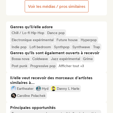
Voir les médias / pros similaires
Genres qu’il/elle adore
Chill / Lo-fi Hip-Hop
Dance pop
Electronique expérimental
Future house
Hyperpop
Indie pop
Lofi bedroom
Synthpop
Synthwave
Trap
Genres qu'ils sont également ouverts à recevoir
Bossa nova
Coldwave
Jazz expérimental
Grime
Post punk
Progressive pop
Afficher tout +3
Il/elle veut recevoir des morceaux d’artistes
similaires à…
Eartheater
Hyd
Danny L Harle
Caroline Polachek
Principales opportunités