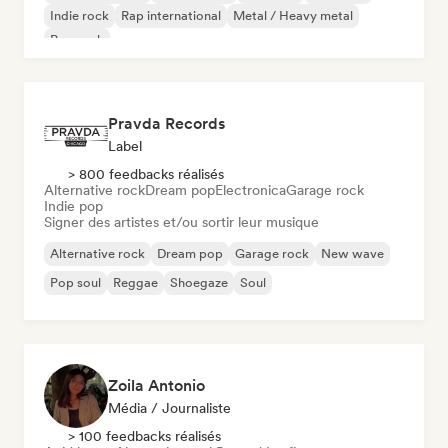
Indie rock
Rap international
Metal / Heavy metal
Pop rock
Pravda Records
Label
> 800 feedbacks réalisés
Alternative rock
Dream pop
Electronica
Garage rock
Indie pop
Signer des artistes et/ou sortir leur musique
Alternative rock
Dream pop
Garage rock
New wave
Pop soul
Reggae
Shoegaze
Soul
Zoila Antonio
Média / Journaliste
> 100 feedbacks réalisés