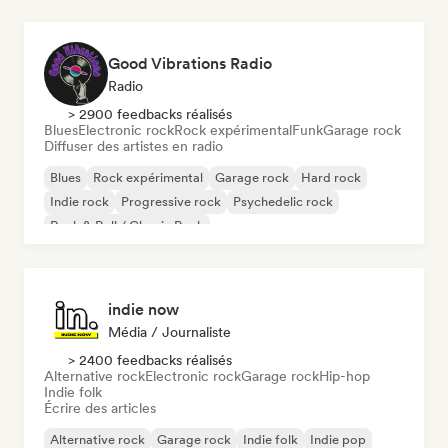
Good Vibrations Radio
Radio
> 2900 feedbacks réalisés
Blues
Electronic rock
Rock expérimental
Funk
Garage rock
Diffuser des artistes en radio
Blues
Rock expérimental
Garage rock
Hard rock
Indie rock
Progressive rock
Psychedelic rock
Rock & Roll / Classic Rock
indie now
Média / Journaliste
> 2400 feedbacks réalisés
Alternative rock
Electronic rock
Garage rock
Hip-hop
Indie folk
Écrire des articles
Alternative rock
Garage rock
Indie folk
Indie pop