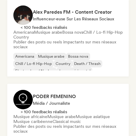
Alex Paredes FM - Content Creator
Influenceur·euse Sur Les Réseaux Sociaux
< 100 feedbacks réalisés
Americana
Musique arabe
Bossa nova
Chill / Lo-fi Hip-Hop
Country
Publier des posts ou reels impactants sur mes réseaux
sociaux
Americana
Musique arabe
Bossa nova
Chill / Lo-fi Hip-Hop
Country
Death / Thrash
Electro Jazz / Nu Jazz
Jazz expérimental
PODER FEMENINO
Média / Journaliste
> 100 feedbacks réalisés
Musique africaine
Musique arabe
Musique asiatique
Musique caribéenne
Classical music
Publier des posts ou reels impactants sur mes réseaux
sociaux