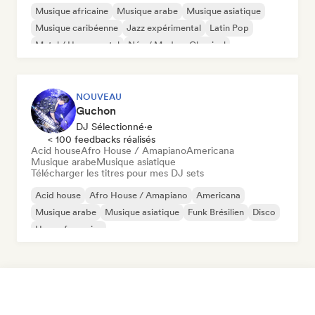
Musique africaine
Musique arabe
Musique asiatique
Musique caribéenne
Jazz expérimental
Latin Pop
Metal / Heavy metal
Néo / Modern Classical
NOUVEAU
Guchon
DJ Sélectionné·e
< 100 feedbacks réalisés
Acid house
Afro House / Amapiano
Americana
Musique arabe
Musique asiatique
Télécharger les titres pour mes DJ sets
Acid house
Afro House / Amapiano
Americana
Musique arabe
Musique asiatique
Funk Brésilien
Disco
House française