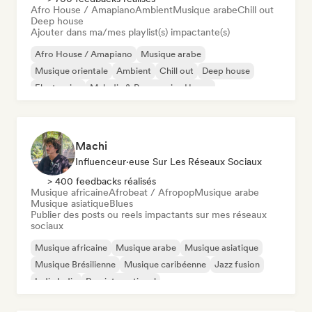
Afro House / Amapiano
Ambient
Musique arabe
Chill out
Deep house
Ajouter dans ma/mes playlist(s) impactante(s)
Afro House / Amapiano
Musique arabe
Musique orientale
Ambient
Chill out
Deep house
Electronica
Melodic & Progressive House
Machi
Influenceur·euse Sur Les Réseaux Sociaux
> 400 feedbacks réalisés
Musique africaine
Afrobeat / Afropop
Musique arabe
Musique asiatique
Blues
Publier des posts ou reels impactants sur mes réseaux
sociaux
Musique africaine
Musique arabe
Musique asiatique
Musique Brésilienne
Musique caribéenne
Jazz fusion
Indie India
Pop international