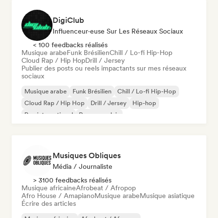
DigiClub
Influenceur·euse Sur Les Réseaux Sociaux
< 100 feedbacks réalisés
Musique arabe
Funk Brésilien
Chill / Lo-fi Hip-Hop
Cloud Rap / Hip Hop
Drill / Jersey
Publier des posts ou reels impactants sur mes réseaux
sociaux
Musique arabe
Funk Brésilien
Chill / Lo-fi Hip-Hop
Cloud Rap / Hip Hop
Drill / Jersey
Hip-hop
Rap international
Rap en anglais
Musiques Obliques
Média / Journaliste
> 3100 feedbacks réalisés
Musique africaine
Afrobeat / Afropop
Afro House / Amapiano
Musique arabe
Musique asiatique
Écrire des articles