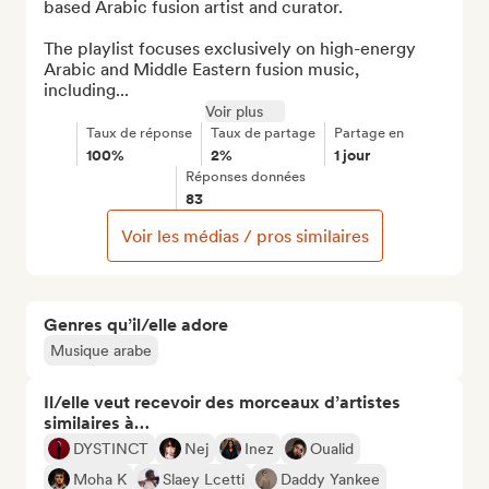
based Arabic fusion artist and curator.

The playlist focuses exclusively on high-energy 
Arabic and Middle Eastern fusion music, 
including...
Voir plus
Taux de réponse
Taux de partage
Partage en
100%
2%
1 jour
Réponses données
83
Voir les médias / pros similaires
Genres qu’il/elle adore
Musique arabe
Il/elle veut recevoir des morceaux d’artistes
similaires à…
DYSTINCT
Nej
Inez
Oualid
Moha K
Slaey Lcetti
Daddy Yankee