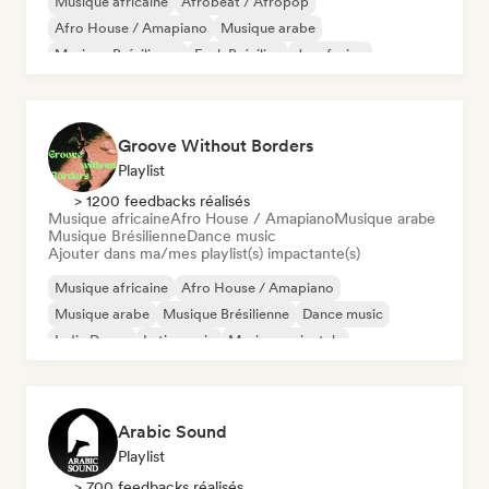
Musique africaine
Afrobeat / Afropop
Afro House / Amapiano
Musique arabe
Musique Brésilienne
Funk Brésilien
Jazz fusion
Rap international
Groove Without Borders
Playlist
> 1200 feedbacks réalisés
Musique africaine
Afro House / Amapiano
Musique arabe
Musique Brésilienne
Dance music
Ajouter dans ma/mes playlist(s) impactante(s)
Musique africaine
Afro House / Amapiano
Musique arabe
Musique Brésilienne
Dance music
Indie Dance
Latin music
Musique orientale
Arabic Sound
Playlist
> 700 feedbacks réalisés