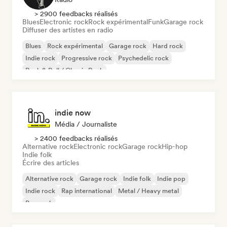
> 2900 feedbacks réalisés
Blues
Electronic rock
Rock expérimental
Funk
Garage rock
Diffuser des artistes en radio
Blues
Rock expérimental
Garage rock
Hard rock
Indie rock
Progressive rock
Psychedelic rock
Rock & Roll / Classic Rock
indie now
Média / Journaliste
> 2400 feedbacks réalisés
Alternative rock
Electronic rock
Garage rock
Hip-hop
Indie folk
Écrire des articles
Alternative rock
Garage rock
Indie folk
Indie pop
Indie rock
Rap international
Metal / Heavy metal
Pop rock