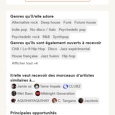
Genres qu’il/elle adore
Alternative rock
Deep house
Funk
Future house
Indie pop
Nu-disco / Italo
Psychedelic pop
Psychedelic rock
R&B
Synthpop
Genres qu'ils sont également ouverts à recevoir
Chill / Lo-fi Hip-Hop
Disco
Jazz expérimental
House française
Jazz fusion
Hip-hop
Afficher tout +4
Il/elle veut recevoir des morceaux d’artistes
similaires à…
Jamie xx
Tame Impala
CLUBZ
Wet Baes
Midnight Generation
AQUIHAYAQUIHAY
C. Tangana
Jazzbois
Principales opportunités