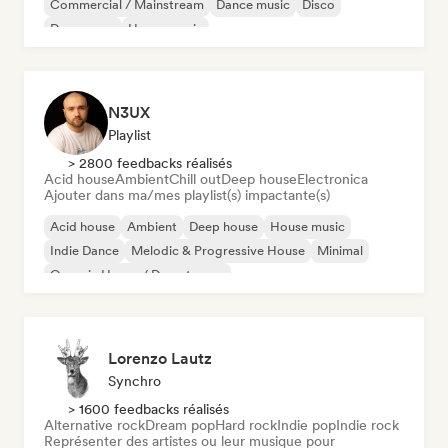
Commercial / Mainstream
Dance music
Disco
Dream pop
House music
N3UX
Playlist
> 2800 feedbacks réalisés
Acid house
Ambient
Chill out
Deep house
Electronica
Ajouter dans ma/mes playlist(s) impactante(s)
Acid house
Ambient
Deep house
House music
Indie Dance
Melodic & Progressive House
Minimal
Organic House / Downtempo
Lorenzo Lautz
Synchro
> 1600 feedbacks réalisés
Alternative rock
Dream pop
Hard rock
Indie pop
Indie rock
Représenter des artistes ou leur musique pour