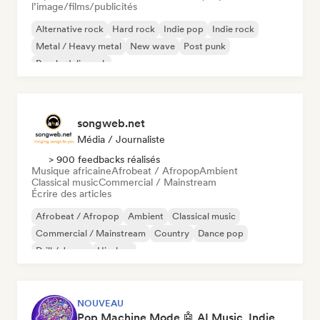
l’image/films/publicités
Alternative rock
Hard rock
Indie pop
Indie rock
Metal / Heavy metal
New wave
Post punk
Psychedelic rock
songweb.net
Média / Journaliste
> 900 feedbacks réalisés
Musique africaine
Afrobeat / Afropop
Ambient
Classical music
Commercial / Mainstream
Écrire des articles
Afrobeat / Afropop
Ambient
Classical music
Commercial / Mainstream
Country
Dance pop
Drill / Jersey
Hip-hop
NOUVEAU
Pop Machine Mode 🤖 AI Music, Indie Pop & Dream Pop