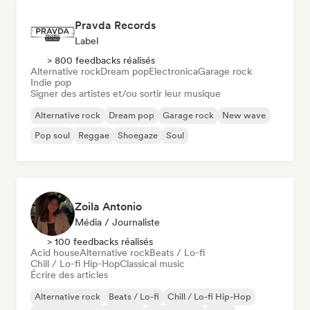
Pravda Records
Label
> 800 feedbacks réalisés
Alternative rock
Dream pop
Electronica
Garage rock
Indie pop
Signer des artistes et/ou sortir leur musique
Alternative rock
Dream pop
Garage rock
New wave
Pop soul
Reggae
Shoegaze
Soul
Zoila Antonio
Média / Journaliste
> 100 feedbacks réalisés
Acid house
Alternative rock
Beats / Lo-fi
Chill / Lo-fi Hip-Hop
Classical music
Écrire des articles
Alternative rock
Beats / Lo-fi
Chill / Lo-fi Hip-Hop