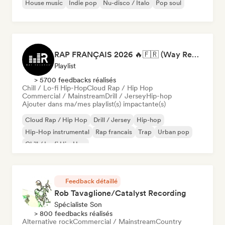
House music
Indie pop
Nu-disco / Italo
Pop soul
RAP FRANÇAIS 2026 🔥🇫🇷 (Way Records)
Playlist
> 5700 feedbacks réalisés
Chill / Lo-fi Hip-Hop
Cloud Rap / Hip Hop
Commercial / Mainstream
Drill / Jersey
Hip-hop
Ajouter dans ma/mes playlist(s) impactante(s)
Cloud Rap / Hip Hop
Drill / Jersey
Hip-hop
Hip-Hop instrumental
Rap francais
Trap
Urban pop
Chill / Lo-fi Hip-Hop
Feedback détaillé
Rob Tavaglione/Catalyst Recording
Spécialiste Son
> 800 feedbacks réalisés
Alternative rock
Commercial / Mainstream
Country