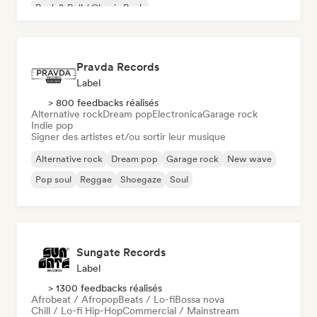
Rock & Roll / Classic Rock
Pravda Records
Label
> 800 feedbacks réalisés
Alternative rock
Dream pop
Electronica
Garage rock
Indie pop
Signer des artistes et/ou sortir leur musique
Alternative rock
Dream pop
Garage rock
New wave
Pop soul
Reggae
Shoegaze
Soul
Sungate Records
Label
> 1300 feedbacks réalisés
Afrobeat / Afropop
Beats / Lo-fi
Bossa nova
Chill / Lo-fi Hip-Hop
Commercial / Mainstream