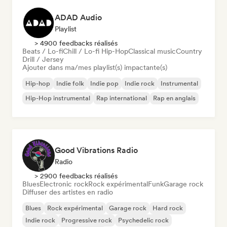
ADAD Audio
Playlist
> 4900 feedbacks réalisés
Beats / Lo-fi
Chill / Lo-fi Hip-Hop
Classical music
Country
Drill / Jersey
Ajouter dans ma/mes playlist(s) impactante(s)
Hip-hop
Indie folk
Indie pop
Indie rock
Instrumental
Hip-Hop instrumental
Rap international
Rap en anglais
Good Vibrations Radio
Radio
> 2900 feedbacks réalisés
Blues
Electronic rock
Rock expérimental
Funk
Garage rock
Diffuser des artistes en radio
Blues
Rock expérimental
Garage rock
Hard rock
Indie rock
Progressive rock
Psychedelic rock