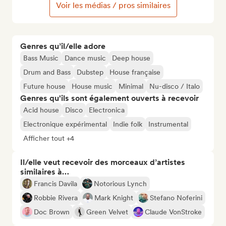
Voir les médias / pros similaires
Genres qu’il/elle adore
Bass Music
Dance music
Deep house
Drum and Bass
Dubstep
House française
Future house
House music
Minimal
Nu-disco / Italo
Genres qu'ils sont également ouverts à recevoir
Acid house
Disco
Electronica
Electronique expérimental
Indie folk
Instrumental
Afficher tout +4
Il/elle veut recevoir des morceaux d’artistes
similaires à…
Francis Davila
Notorious Lynch
Robbie Rivera
Mark Knight
Stefano Noferini
Doc Brown
Green Velvet
Claude VonStroke