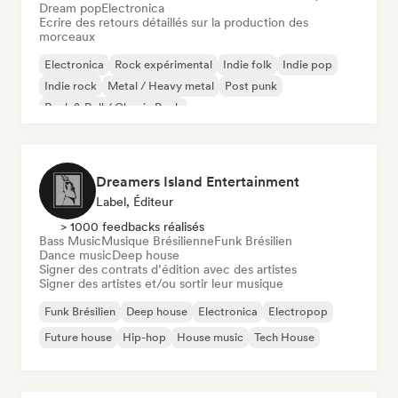
Dream pop
Electronica
Ecrire des retours détaillés sur la production des
morceaux
Electronica
Rock expérimental
Indie folk
Indie pop
Indie rock
Metal / Heavy metal
Post punk
Rock & Roll / Classic Rock
Dreamers Island Entertainment
Label, Éditeur
> 1000 feedbacks réalisés
Bass Music
Musique Brésilienne
Funk Brésilien
Dance music
Deep house
Signer des contrats d’édition avec des artistes
Signer des artistes et/ou sortir leur musique
Funk Brésilien
Deep house
Electronica
Electropop
Future house
Hip-hop
House music
Tech House