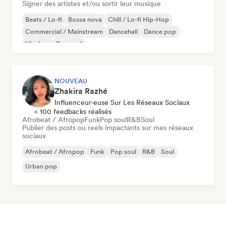
Signer des artistes et/ou sortir leur musique
Beats / Lo-fi
Bossa nova
Chill / Lo-fi Hip-Hop
Commercial / Mainstream
Dancehall
Dance pop
Hip-hop
Pop soul
NOUVEAU
Zhakira Razhé
Influenceur·euse Sur Les Réseaux Sociaux
< 100 feedbacks réalisés
Afrobeat / Afropop
Funk
Pop soul
R&B
Soul
Publier des posts ou reels impactants sur mes réseaux
sociaux
Afrobeat / Afropop
Funk
Pop soul
R&B
Soul
Urban pop