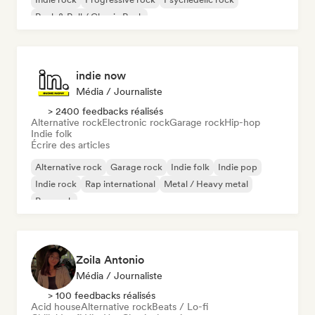
Rock & Roll / Classic Rock
indie now
Média / Journaliste
> 2400 feedbacks réalisés
Alternative rock
Electronic rock
Garage rock
Hip-hop
Indie folk
Écrire des articles
Alternative rock
Garage rock
Indie folk
Indie pop
Indie rock
Rap international
Metal / Heavy metal
Pop rock
Zoila Antonio
Média / Journaliste
> 100 feedbacks réalisés
Acid house
Alternative rock
Beats / Lo-fi