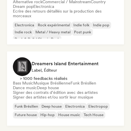
Alternative rock
Commercial / Mainstream
Country
Dream pop
Electronica
Ecrire des retours détaillés sur la production des
morceaux
Electronica
Rock expérimental
Indie folk
Indie pop
Indie rock
Metal / Heavy metal
Post punk
Rock & Roll / Classic Rock
Dreamers Island Entertainment
Label, Éditeur
> 1000 feedbacks réalisés
Bass Music
Musique Brésilienne
Funk Brésilien
Dance music
Deep house
Signer des contrats d’édition avec des artistes
Signer des artistes et/ou sortir leur musique
Funk Brésilien
Deep house
Electronica
Electropop
Future house
Hip-hop
House music
Tech House