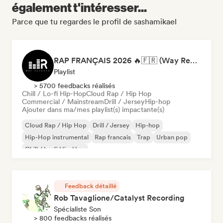
également t'intéresser...
Parce que tu regardes le profil de sashamikael
RAP FRANÇAIS 2026 🔥🇫🇷 (Way Records)
Playlist
> 5700 feedbacks réalisés
Chill / Lo-fi Hip-Hop
Cloud Rap / Hip Hop
Commercial / Mainstream
Drill / Jersey
Hip-hop
Ajouter dans ma/mes playlist(s) impactante(s)
Cloud Rap / Hip Hop
Drill / Jersey
Hip-hop
Hip-Hop instrumental
Rap francais
Trap
Urban pop
Chill / Lo-fi Hip-Hop
Feedback détaillé
Rob Tavaglione/Catalyst Recording
Spécialiste Son
> 800 feedbacks réalisés