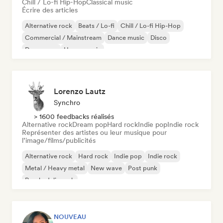
Chill / Lo-fi Hip-Hop
Classical music
Écrire des articles
Alternative rock
Beats / Lo-fi
Chill / Lo-fi Hip-Hop
Commercial / Mainstream
Dance music
Disco
Dream pop
House music
Lorenzo Lautz
Synchro
> 1600 feedbacks réalisés
Alternative rock
Dream pop
Hard rock
Indie pop
Indie rock
Représenter des artistes ou leur musique pour
l’image/films/publicités
Alternative rock
Hard rock
Indie pop
Indie rock
Metal / Heavy metal
New wave
Post punk
Psychedelic rock
NOUVEAU