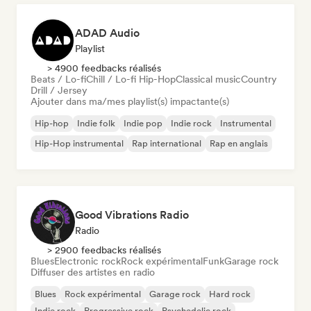
ADAD Audio
Playlist
> 4900 feedbacks réalisés
Beats / Lo-fi
Chill / Lo-fi Hip-Hop
Classical music
Country
Drill / Jersey
Ajouter dans ma/mes playlist(s) impactante(s)
Hip-hop
Indie folk
Indie pop
Indie rock
Instrumental
Hip-Hop instrumental
Rap international
Rap en anglais
Good Vibrations Radio
Radio
> 2900 feedbacks réalisés
Blues
Electronic rock
Rock expérimental
Funk
Garage rock
Diffuser des artistes en radio
Blues
Rock expérimental
Garage rock
Hard rock
Indie rock
Progressive rock
Psychedelic rock