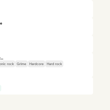
re
..
onic rock
Grime
Hardcore
Hard rock