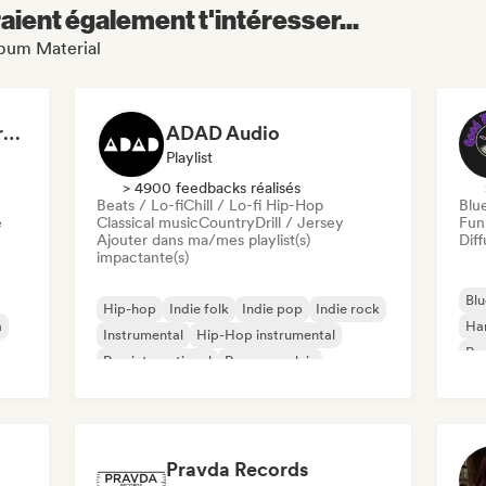
aient également t'intéresser...
lbum Material
Dreamers Island Entertainment
ADAD Audio
Playlist
> 4900 feedbacks réalisés
Beats / Lo-fi
Chill / Lo-fi Hip-Hop
Blu
e
Classical music
Country
Drill / Jersey
Fun
Ajouter dans ma/mes playlist(s)
Diff
impactante(s)
Blu
Hip-hop
Indie folk
Indie pop
Indie rock
a
Ha
Instrumental
Hip-Hop instrumental
Psy
Rap international
Rap en anglais
Roc
Pravda Records