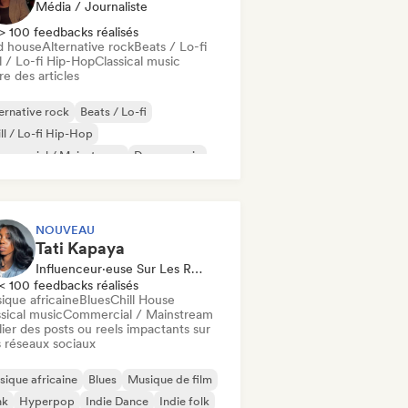
Média / Journaliste
> 100 feedbacks réalisés
d house
Alternative rock
Beats / Lo-fi
l / Lo-fi Hip-Hop
Classical music
re des articles
ernative rock
Beats / Lo-fi
ll / Lo-fi Hip-Hop
mmercial / Mainstream
Dance music
sco
Dream pop
House music
NOUVEAU
Tati Kapaya
Influenceur·euse Sur Les Réseaux Sociaux
< 100 feedbacks réalisés
ique africaine
Blues
Chill House
sical music
Commercial / Mainstream
ier des posts ou reels impactants sur
 réseaux sociaux
ique africaine
Blues
Musique de film
nk
Hyperpop
Indie Dance
Indie folk