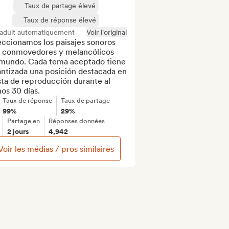
Taux de partage élevé
Taux de réponse élevé
raduit automatiquement
Voir l'original
ccionamos los paisajes sonoros 
 conmovedores y melancólicos 
 mundo. Cada tema aceptado tiene 
ntizada una posición destacada en 
ista de reproducción durante al 
os 30 días.
Taux de réponse
Taux de partage
99%
29%
Partage en
Réponses données
2 jours
4,942
Voir les médias / pros similaires