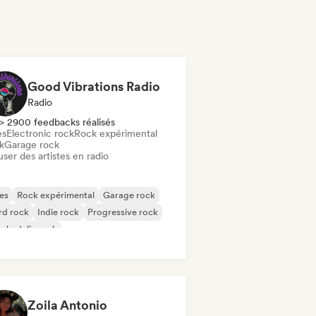
Good Vibrations Radio
Radio
> 2900 feedbacks réalisés
es
Electronic rock
Rock expérimental
k
Garage rock
user des artistes en radio
es
Rock expérimental
Garage rock
rd rock
Indie rock
Progressive rock
chedelic rock
k & Roll / Classic Rock
Zoila Antonio