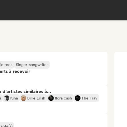
ie rock
Singer-songwriter
erts à recevoir
 d’artistes similaires à…
i
Kina
Billie Eilish
flora cash
The Fray
ante(s)