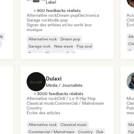
Label
> 800 feedbacks réalisés
Alternative rock
Dream pop
Electronica
Aci
Garage rock
Indie pop
Chil
Signer des artistes et/ou sortir leur
Écri
musique
lk
Alt
Alternative rock
Dream pop
l
Chi
Garage rock
New wave
Pop soul
Co
Reggae
Shoegaze
Soul
Di
Dulaxi
Média / Journaliste
> 3000 feedbacks réalisés
Alternative rock
Chill / Lo-fi Hip-Hop
Mus
Classical music
Commercial / Mainstream
Clas
Country
Publ
Écrire des articles
mes
Alternative rock
Classical music
Mus
Commercial / Mainstream
Country
Dub
Fu