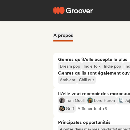
À propos
Genres qu’il/elle accepte le plus
Dream pop
Indie folk
Indie pop
Ind
Genres qu'ils sont également ouv
Ambient
Chill out
Il/elle veut recevoir des morceaux
Tom Odell
Lord Huron
Joj
Griff
Afficher tout +6
Principales opportunités
Ajouter dans ma/mes playlist(s) impact