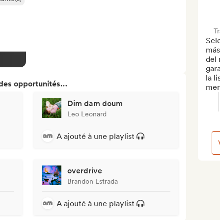
T
Sele
más
del
gara
la l
 des opportunités…
men
Dim dam doum
Leo Leonard
A ajouté à une playlist
overdrive
Brandon Estrada
A ajouté à une playlist