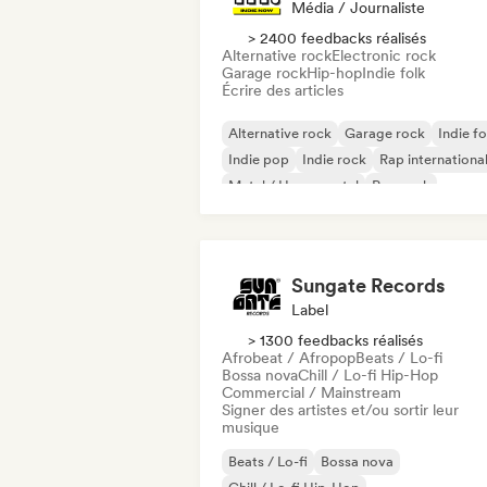
Média / Journaliste
> 2400 feedbacks réalisés
Alternative rock
Electronic rock
Garage rock
Hip-hop
Indie folk
Écrire des articles
Alternative rock
Garage rock
Indie fo
Indie pop
Indie rock
Rap internationa
Metal / Heavy metal
Pop rock
Sungate Records
Label
> 1300 feedbacks réalisés
Afrobeat / Afropop
Beats / Lo-fi
Bossa nova
Chill / Lo-fi Hip-Hop
Commercial / Mainstream
Signer des artistes et/ou sortir leur
musique
Beats / Lo-fi
Bossa nova