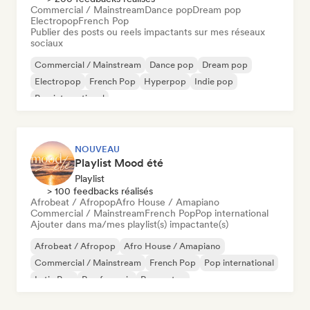
Commercial / Mainstream
Dance pop
Dream pop
Electropop
French Pop
Publier des posts ou reels impactants sur mes réseaux
sociaux
Commercial / Mainstream
Dance pop
Dream pop
Electropop
French Pop
Hyperpop
Indie pop
Pop international
NOUVEAU
Playlist Mood été
Playlist
> 100 feedbacks réalisés
Afrobeat / Afropop
Afro House / Amapiano
Commercial / Mainstream
French Pop
Pop international
Ajouter dans ma/mes playlist(s) impactante(s)
Afrobeat / Afropop
Afro House / Amapiano
Commercial / Mainstream
French Pop
Pop international
Latin Pop
Rap francais
Reggaeton