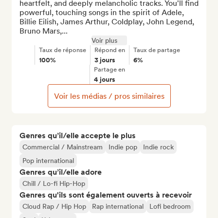
heartfelt, and deeply melancholic tracks. You'll find 
powerful, touching songs in the spirit of Adele, 
Billie Eilish, James Arthur, Coldplay, John Legend, 
Bruno Mars,...
Voir plus
Taux de réponse
Répond en
Taux de partage
100%
3 jours
6%
Partage en
4 jours
Voir les médias / pros similaires
Genres qu’il/elle accepte le plus
Commercial / Mainstream
Indie pop
Indie rock
Pop international
Genres qu’il/elle adore
Chill / Lo-fi Hip-Hop
Genres qu'ils sont également ouverts à recevoir
Cloud Rap / Hip Hop
Rap international
Lofi bedroom