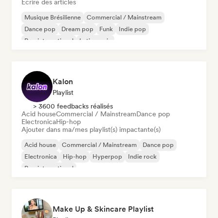
Écrire des articles
Musique Brésilienne
Commercial / Mainstream
Dance pop
Dream pop
Funk
Indie pop
Pop international
Latin music
Kalon
Playlist
> 3600 feedbacks réalisés
Acid house
Commercial / Mainstream
Dance pop
Electronica
Hip-hop
Ajouter dans ma/mes playlist(s) impactante(s)
Acid house
Commercial / Mainstream
Dance pop
Electronica
Hip-hop
Hyperpop
Indie rock
Pop international
Make Up & Skincare Playlist