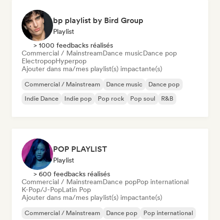
bp playlist by Bird Group
Playlist
> 1000 feedbacks réalisés
Commercial / Mainstream
Dance music
Dance pop
Electropop
Hyperpop
Ajouter dans ma/mes playlist(s) impactante(s)
Commercial / Mainstream
Dance music
Dance pop
Indie Dance
Indie pop
Pop rock
Pop soul
R&B
POP PLAYLIST
Playlist
> 600 feedbacks réalisés
Commercial / Mainstream
Dance pop
Pop international
K-Pop/J-Pop
Latin Pop
Ajouter dans ma/mes playlist(s) impactante(s)
Commercial / Mainstream
Dance pop
Pop international