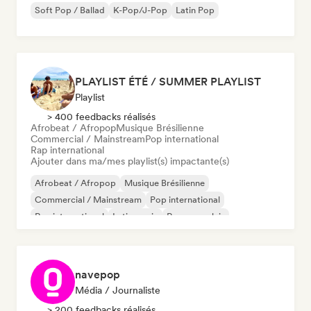
Soft Pop / Ballad
K-Pop/J-Pop
Latin Pop
PLAYLIST ÉTÉ / SUMMER PLAYLIST
Playlist
> 400 feedbacks réalisés
Afrobeat / Afropop
Musique Brésilienne
Commercial / Mainstream
Pop international
Rap international
Ajouter dans ma/mes playlist(s) impactante(s)
Afrobeat / Afropop
Musique Brésilienne
Commercial / Mainstream
Pop international
Rap international
Latin music
Rap en anglais
Rap francais
navepop
Média / Journaliste
> 200 feedbacks réalisés