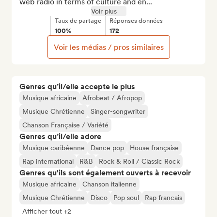
web radio in terms of culture and en...
Voir plus
Taux de partage
Réponses données
100%
172
Voir les médias / pros similaires
Genres qu’il/elle accepte le plus
Musique africaine
Afrobeat / Afropop
Musique Chrétienne
Singer-songwriter
Chanson Française / Variété
Genres qu’il/elle adore
Musique caribéenne
Dance pop
House française
Rap international
R&B
Rock & Roll / Classic Rock
Genres qu'ils sont également ouverts à recevoir
Musique africaine
Chanson italienne
Musique Chrétienne
Disco
Pop soul
Rap francais
Afficher tout +2