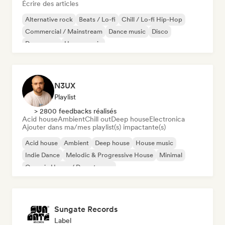
Écrire des articles
Alternative rock
Beats / Lo-fi
Chill / Lo-fi Hip-Hop
Commercial / Mainstream
Dance music
Disco
Dream pop
House music
N3UX
Playlist
> 2800 feedbacks réalisés
Acid house
Ambient
Chill out
Deep house
Electronica
Ajouter dans ma/mes playlist(s) impactante(s)
Acid house
Ambient
Deep house
House music
Indie Dance
Melodic & Progressive House
Minimal
Organic House / Downtempo
Sungate Records
Label