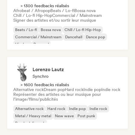
> 1300 feedbacks réalisés
Afrobeat / Afropop
Beats / Lo-fi
Bossa nova
Chill / Lo-fi Hip-Hop
Commercial / Mainstream
Signer des artistes et/ou sortir leur musique
Beats / Lo-fi
Bossa nova
Chill / Lo-fi Hip-Hop
Commercial / Mainstream
Dancehall
Dance pop
Hip-hop
Pop soul
Lorenzo Lautz
Synchro
> 1600 feedbacks réalisés
Alternative rock
Dream pop
Hard rock
Indie pop
Indie rock
Représenter des artistes ou leur musique pour
l’image/films/publicités
Alternative rock
Hard rock
Indie pop
Indie rock
Metal / Heavy metal
New wave
Post punk
Psychedelic rock