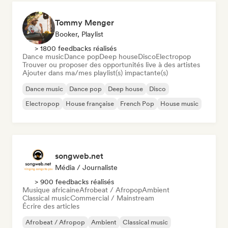
Tommy Menger
Booker, Playlist
> 1800 feedbacks réalisés
Dance music
Dance pop
Deep house
Disco
Electropop
Trouver ou proposer des opportunités live à des artistes
Ajouter dans ma/mes playlist(s) impactante(s)
Dance music
Dance pop
Deep house
Disco
Electropop
House française
French Pop
House music
songweb.net
Média / Journaliste
> 900 feedbacks réalisés
Musique africaine
Afrobeat / Afropop
Ambient
Classical music
Commercial / Mainstream
Écrire des articles
Afrobeat / Afropop
Ambient
Classical music