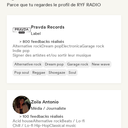
Parce que tu regardes le profil de RYF RADIO
Pravda Records
Label
> 800 feedbacks réalisés
Alternative rock
Dream pop
Electronica
Garage rock
Indie pop
Signer des artistes et/ou sortir leur musique
Alternative rock
Dream pop
Garage rock
New wave
Pop soul
Reggae
Shoegaze
Soul
Zoila Antonio
Média / Journaliste
> 100 feedbacks réalisés
Acid house
Alternative rock
Beats / Lo-fi
Chill / Lo-fi Hip-Hop
Classical music