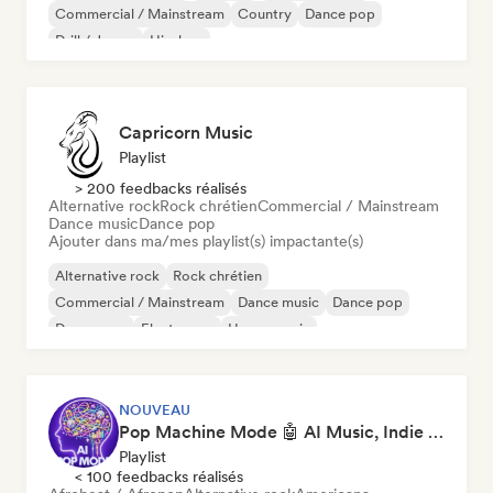
Commercial / Mainstream
Country
Dance pop
Drill / Jersey
Hip-hop
Capricorn Music
Playlist
> 200 feedbacks réalisés
Alternative rock
Rock chrétien
Commercial / Mainstream
Dance music
Dance pop
Ajouter dans ma/mes playlist(s) impactante(s)
Alternative rock
Rock chrétien
Commercial / Mainstream
Dance music
Dance pop
Dream pop
Electropop
House music
NOUVEAU
Pop Machine Mode 🤖 AI Music, Indie Pop & Dream Pop
Playlist
< 100 feedbacks réalisés