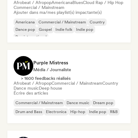
Afrobeat / Afropop
Americana
Blues
Cloud Rap / Hip Hop
Commercial / Mainstream
Ajouter dans ma/mes playlist(s) impactante(s)
Americana
Commercial / Mainstream
Country
Dance pop
Gospel
Indie folk
Indie pop
Pop international
Purple Mistress
Média / Journaliste
> 1600 feedbacks réalisés
Afrobeat / Afropop
Commercial / Mainstream
Country
Dance music
Deep house
Écrire des articles
Commercial / Mainstream
Dance music
Dream pop
Drum and Bass
Electronica
Hip-hop
Indie pop
R&B