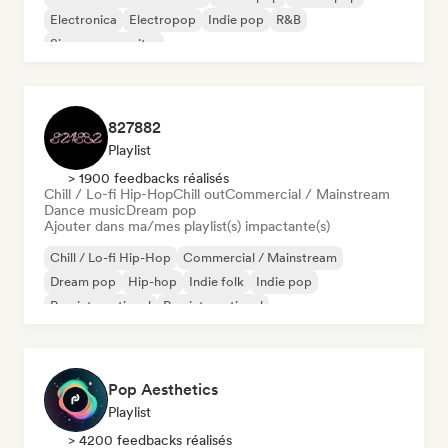
Electronica
Electropop
Indie pop
R&B
Singer-songwriter
827882
Playlist
> 1900 feedbacks réalisés
Chill / Lo-fi Hip-Hop
Chill out
Commercial / Mainstream
Dance music
Dream pop
Ajouter dans ma/mes playlist(s) impactante(s)
Chill / Lo-fi Hip-Hop
Commercial / Mainstream
Dream pop
Hip-hop
Indie folk
Indie pop
Pop international
Rap international
Pop Aesthetics
Playlist
> 4200 feedbacks réalisés