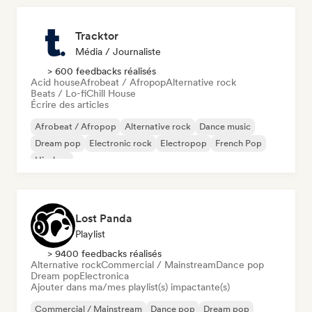
Tracktor
Média / Journaliste
> 600 feedbacks réalisés
Acid house
Afrobeat / Afropop
Alternative rock
Beats / Lo-fi
Chill House
Écrire des articles
Afrobeat / Afropop
Alternative rock
Dance music
Dream pop
Electronic rock
Electropop
French Pop
Hip-hop
Lost Panda
Playlist
> 9400 feedbacks réalisés
Alternative rock
Commercial / Mainstream
Dance pop
Dream pop
Electronica
Ajouter dans ma/mes playlist(s) impactante(s)
Commercial / Mainstream
Dance pop
Dream pop