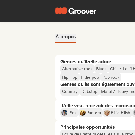
À propos
Genres qu’il/elle adore
Alternative rock
Blues
Chill / Lo-fi
Hip-hop
Indie pop
Pop rock
Genres qu'ils sont également ouv
Country
Dubstep
Metal / Heavy me
Il/elle veut recevoir des morceaux
P!nk
Pantera
Billie Eilish
Principales opportunités
Ecrire des retours détaillés sur la pr