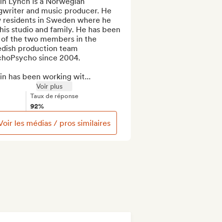
in Lynch is a Norwegian 
gwriter and music producer. He 
 residents in Sweden where he 
his studio and family. He has been 
 of the two members in the 
dish production team 
hoPsycho since 2004.

n has been working wit...
Voir plus
Taux de réponse
92%
Voir les médias / pros similaires