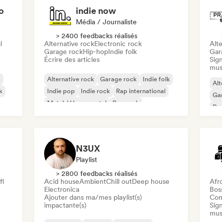
o
indie now
Média / Journaliste
> 2400 feedbacks réalisés
l
Alternative rock
Electronic rock
Alte
Garage rock
Hip-hop
Indie folk
Gar
Écrire des articles
Sign
mus
k
Alternative rock
Garage rock
Indie folk
Alt
k
Indie pop
Indie rock
Rap international
Ga
Metal / Heavy metal
Pop rock
Re
N3UX
Playlist
> 2800 feedbacks réalisés
fi
Acid house
Ambient
Chill out
Deep house
Afr
Electronica
Bos
Ajouter dans ma/mes playlist(s)
Com
impactante(s)
Sign
mus