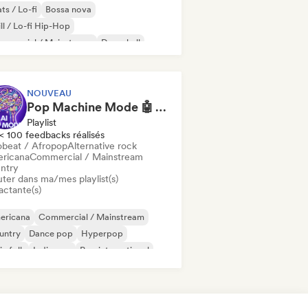
ts / Lo-fi
Bossa nova
ll / Lo-fi Hip-Hop
mmercial / Mainstream
Dancehall
nce pop
Hip-hop
Pop soul
NOUVEAU
Pop Machine Mode 🤖 AI Music, Indie Pop & Dream Pop
Playlist
< 100 feedbacks réalisés
obeat / Afropop
Alternative rock
ricana
Commercial / Mainstream
ntry
uter dans ma/mes playlist(s)
actante(s)
ericana
Commercial / Mainstream
untry
Dance pop
Hyperpop
ie folk
Indie pop
Pop international