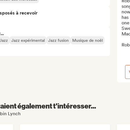
Rob
son
now
isposés à recevoir
has 
one
Swe
..
Mac
 Jazz
Jazz expérimental
Jazz fusion
Musique de noël
Robi
aient également t'intéresser...
obin Lynch