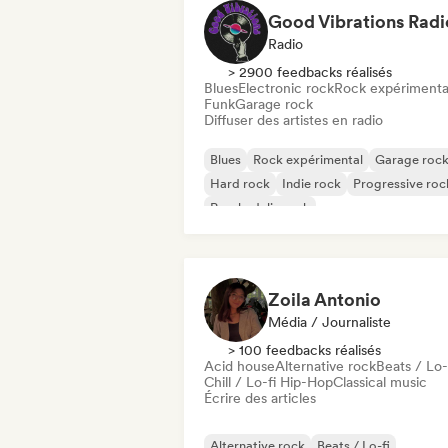
Good Vibrations Radi
Radio
> 2900 feedbacks réalisés
Blues
Electronic rock
Rock expérimenta
Funk
Garage rock
Diffuser des artistes en radio
Blues
Rock expérimental
Garage roc
Hard rock
Indie rock
Progressive roc
Psychedelic rock
Rock & Roll / Classic Rock
Zoila Antonio
Média / Journaliste
> 100 feedbacks réalisés
Acid house
Alternative rock
Beats / Lo-
Chill / Lo-fi Hip-Hop
Classical music
Écrire des articles
Alternative rock
Beats / Lo-fi