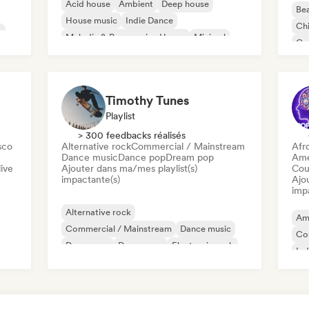
Acid house
Ambient
Deep house
Bea
House music
Indie Dance
Chi
c
Melodic & Progressive House
Minimal
Co
Organic House / Downtempo
Da
Timothy Tunes
Playlist
> 300 feedbacks réalisés
sco
Alternative rock
Commercial / Mainstream
Afr
Dance music
Dance pop
Dream pop
Ame
ive
Ajouter dans ma/mes playlist(s)
Cou
impactante(s)
Ajo
imp
Alternative rock
Am
Commercial / Mainstream
Dance music
Co
Dance pop
Dream pop
Electronic rock
Ind
Future house
Garage rock