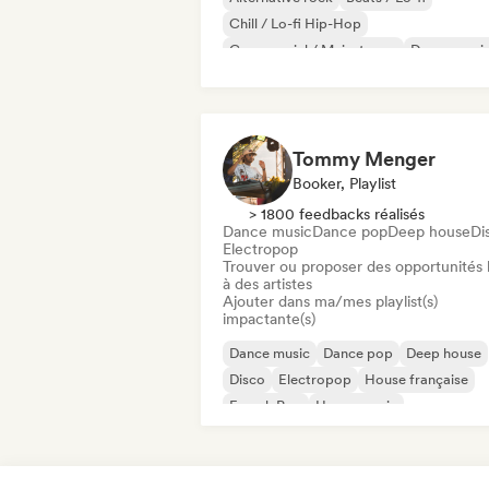
Chill / Lo-fi Hip-Hop
Commercial / Mainstream
Dance musi
Disco
Dream pop
House music
Tommy Menger
Booker, Playlist
> 1800 feedbacks réalisés
Dance music
Dance pop
Deep house
Di
Electropop
Trouver ou proposer des opportunités l
à des artistes
Ajouter dans ma/mes playlist(s)
impactante(s)
Dance music
Dance pop
Deep house
Disco
Electropop
House française
French Pop
House music