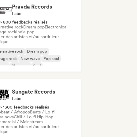
Pravda Records
Label
> 800 feedbacks réalisés
rnative rock
Dream pop
Electronica
age rock
Indie pop
er des artistes et/ou sortir leur
ique
ernative rock
Dream pop
rage rock
New wave
Pop soul
ggae
Shoegaze
Soul
Sungate Records
Label
> 1300 feedbacks réalisés
obeat / Afropop
Beats / Lo-fi
sa nova
Chill / Lo-fi Hip-Hop
mercial / Mainstream
er des artistes et/ou sortir leur
ique