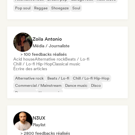
Pop soul
Reggae
Shoegaze
Soul
Zoila Antonio
Média / Journaliste
> 100 feedbacks réalisés
Acid house
Alternative rock
Beats / Lo-fi
Chill / Lo-fi Hip-Hop
Classical music
Écrire des articles
Alternative rock
Beats / Lo-fi
Chill / Lo-fi Hip-Hop
Commercial / Mainstream
Dance music
Disco
Dream pop
House music
N3UX
Playlist
> 2800 feedbacks réalisés