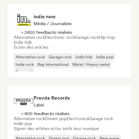
indie now
Média / Journaliste
> 2400 feedbacks réalisés
Alternative rock
Electronic rock
Garage rock
Hip-hop
Indie folk
Écrire des articles
Alternative rock
Garage rock
Indie folk
Indie pop
Indie rock
Rap international
Metal / Heavy metal
Pop rock
Pravda Records
Label
> 800 feedbacks réalisés
Alternative rock
Dream pop
Electronica
Garage rock
Indie pop
Signer des artistes et/ou sortir leur musique
Alternative rock
Dream pop
Garage rock
New wave