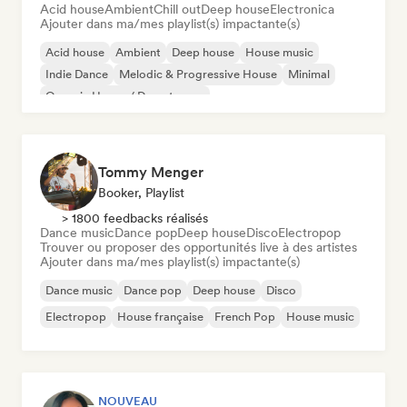
Acid house
Ambient
Chill out
Deep house
Electronica
Ajouter dans ma/mes playlist(s) impactante(s)
Acid house
Ambient
Deep house
House music
Indie Dance
Melodic & Progressive House
Minimal
Organic House / Downtempo
Tommy Menger
Booker, Playlist
> 1800 feedbacks réalisés
Dance music
Dance pop
Deep house
Disco
Electropop
Trouver ou proposer des opportunités live à des artistes
Ajouter dans ma/mes playlist(s) impactante(s)
Dance music
Dance pop
Deep house
Disco
Electropop
House française
French Pop
House music
NOUVEAU