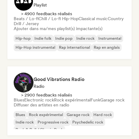
Playlist
> 4900 feedbacks réalisés
Beats / Lo-fi
Chill / Lo-fi Hip-Hop
Classical music
Country
Drill / Jersey
Ajouter dans ma/mes playlist(s) impactante(s)
Hip-hop
Indie folk
Indie pop
Indie rock
Instrumental
Hip-Hop instrumental
Rap international
Rap en anglais
Good Vibrations Radio
Radio
> 2900 feedbacks réalisés
Blues
Electronic rock
Rock expérimental
Funk
Garage rock
Diffuser des artistes en radio
Blues
Rock expérimental
Garage rock
Hard rock
Indie rock
Progressive rock
Psychedelic rock
Rock & Roll / Classic Rock