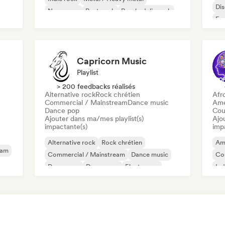
Di
New wave
Post punk
Psychedelic rock
Fr
Capricorn Music
Playlist
> 200 feedbacks réalisés
Alternative rock
Rock chrétien
Afr
Commercial / Mainstream
Dance music
Ame
Dance pop
Cou
Ajouter dans ma/mes playlist(s)
Ajo
impactante(s)
imp
Alternative rock
Rock chrétien
Am
eam
Commercial / Mainstream
Dance music
Co
Dance pop
Dream pop
Electropop
Ind
House music