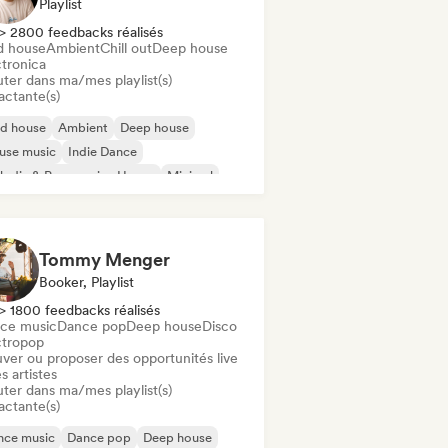
Playlist
> 2800 feedbacks réalisés
d house
Ambient
Chill out
Deep house
ctronica
uter dans ma/mes playlist(s)
actante(s)
id house
Ambient
Deep house
use music
Indie Dance
odic & Progressive House
Minimal
ganic House / Downtempo
Tommy Menger
Booker, Playlist
> 1800 feedbacks réalisés
ce music
Dance pop
Deep house
Disco
ctropop
uver ou proposer des opportunités live
s artistes
uter dans ma/mes playlist(s)
actante(s)
nce music
Dance pop
Deep house