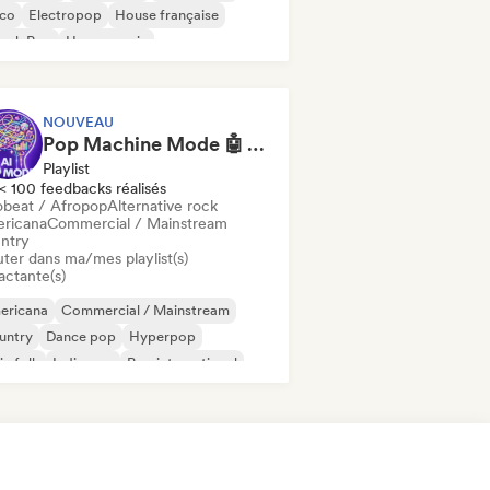
sco
Electropop
House française
ench Pop
House music
NOUVEAU
Pop Machine Mode 🤖 AI Music, Indie Pop & Dream Pop
Playlist
< 100 feedbacks réalisés
obeat / Afropop
Alternative rock
ricana
Commercial / Mainstream
ntry
uter dans ma/mes playlist(s)
actante(s)
ericana
Commercial / Mainstream
untry
Dance pop
Hyperpop
ie folk
Indie pop
Pop international