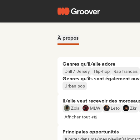
À propos
Genres qu’il/elle adore
Drill / Jersey
Hip-hop
Rap francais
Genres qu'ils sont également ouv
Urban pop
Il/elle veut recevoir des morceaux
Zola
MLW
Leto
Zkr
Afficher tout +12
Principales opportunités
Ajouter dans ma/mes playlist(s) impact