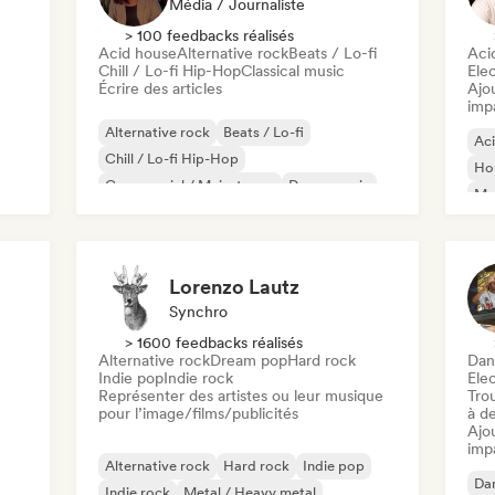
Média / Journaliste
> 100 feedbacks réalisés
Acid house
Alternative rock
Beats / Lo-fi
Aci
Chill / Lo-fi Hip-Hop
Classical music
Ele
Écrire des articles
Ajo
imp
Alternative rock
Beats / Lo-fi
Ac
Chill / Lo-fi Hip-Hop
Ho
Commercial / Mainstream
Dance music
Mel
Disco
Dream pop
House music
Or
Lorenzo Lautz
Synchro
> 1600 feedbacks réalisés
Alternative rock
Dream pop
Hard rock
Dan
Indie pop
Indie rock
Ele
Représenter des artistes ou leur musique
Tro
pour l’image/films/publicités
à de
Ajo
imp
Alternative rock
Hard rock
Indie pop
Da
Indie rock
Metal / Heavy metal