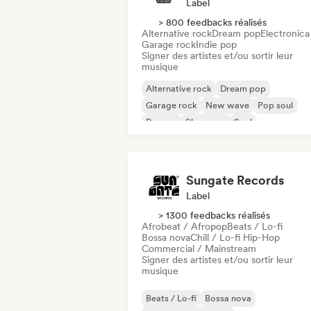
Label
> 800 feedbacks réalisés
Alternative rock
Dream pop
Electronica
Garage rock
Indie pop
Signer des artistes et/ou sortir leur
musique
Alternative rock
Dream pop
Garage rock
New wave
Pop soul
Reggae
Shoegaze
Soul
Sungate Records
Label
> 1300 feedbacks réalisés
Afrobeat / Afropop
Beats / Lo-fi
Bossa nova
Chill / Lo-fi Hip-Hop
Commercial / Mainstream
Signer des artistes et/ou sortir leur
musique
Beats / Lo-fi
Bossa nova