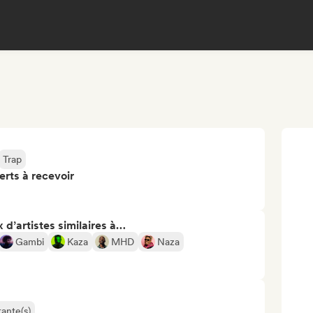
Trap
erts à recevoir
 d’artistes similaires à…
Gambi
Kaza
MHD
Naza
ante(s)