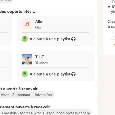
T
A 10
 des opportunités…
style
Give
Allo
trac
Giu
A ajouté à une playlist
T.L.T
Shadow
A ajouté à une playlist
t ouverts à recevoir
 vibes
Surprenant
Univers fort
alement ouverts à recevoir
Freestyle
Morceaux finis
Production professionnelle