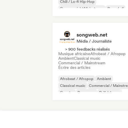
Chill / Lo-fi Hip-Hop
Commercial / Mainstream
Dancehall
Dance pop
Hip-hop
Pop soul
songweb.net
Média / Journaliste
> 900 feedbacks réalisés
Musique africaine
Afrobeat / Afropop
Ambient
Classical music
Commercial / Mainstream
Écrire des articles
Afrobeat / Afropop
Ambient
Classical music
Commercial / Mainstr
Country
Dance pop
Drill / Jersey
Hip-hop