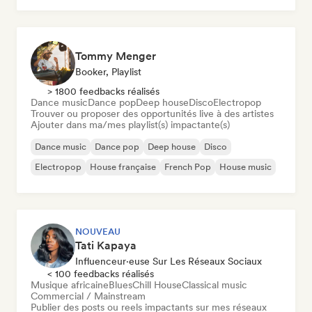
Tommy Menger
Booker, Playlist
> 1800 feedbacks réalisés
Dance music
Dance pop
Deep house
Disco
Electropop
Trouver ou proposer des opportunités live à des artistes
Ajouter dans ma/mes playlist(s) impactante(s)
Dance music
Dance pop
Deep house
Disco
Electropop
House française
French Pop
House music
NOUVEAU
Tati Kapaya
Influenceur·euse Sur Les Réseaux Sociaux
< 100 feedbacks réalisés
Musique africaine
Blues
Chill House
Classical music
Commercial / Mainstream
Publier des posts ou reels impactants sur mes réseaux