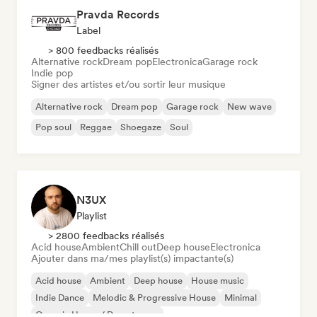
Pravda Records
Label
> 800 feedbacks réalisés
Alternative rock
Dream pop
Electronica
Garage rock
Indie pop
Signer des artistes et/ou sortir leur musique
Alternative rock
Dream pop
Garage rock
New wave
Pop soul
Reggae
Shoegaze
Soul
N3UX
Playlist
> 2800 feedbacks réalisés
Acid house
Ambient
Chill out
Deep house
Electronica
Ajouter dans ma/mes playlist(s) impactante(s)
Acid house
Ambient
Deep house
House music
Indie Dance
Melodic & Progressive House
Minimal
Organic House / Downtempo