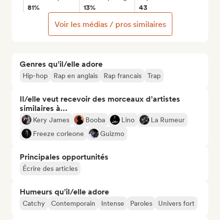
81%
13%
43
Voir les médias / pros similaires
Genres qu’il/elle adore
Hip-hop
Rap en anglais
Rap francais
Trap
Il/elle veut recevoir des morceaux d’artistes
similaires à…
Kery James
Booba
Lino
La Rumeur
Freeze corleone
Guizmo
Principales opportunités
Écrire des articles
Humeurs qu’il/elle adore
Catchy
Contemporain
Intense
Paroles
Univers fort