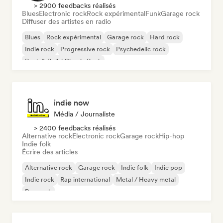
> 2900 feedbacks réalisés
Blues
Electronic rock
Rock expérimental
Funk
Garage rock
Diffuser des artistes en radio
Blues
Rock expérimental
Garage rock
Hard rock
Indie rock
Progressive rock
Psychedelic rock
Rock & Roll / Classic Rock
indie now
Média / Journaliste
> 2400 feedbacks réalisés
Alternative rock
Electronic rock
Garage rock
Hip-hop
Indie folk
Écrire des articles
Alternative rock
Garage rock
Indie folk
Indie pop
Indie rock
Rap international
Metal / Heavy metal
Pop rock