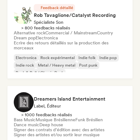
Feedback détaillé
Rob Tavaglione/Catalyst Recording
Spécialiste Son
> 800 feedbacks réalisés
Alternative rock
Commercial / Mainstream
Country
Dream pop
Electronica
Ecrire des retours détaillés sur la production des
morceaux
Electronica
Rock expérimental
Indie folk
Indie pop
Indie rock
Metal / Heavy metal
Post punk
Rock & Roll / Classic Rock
Dreamers Island Entertainment
Label, Éditeur
> 1000 feedbacks réalisés
Bass Music
Musique Brésilienne
Funk Brésilien
Dance music
Deep house
Signer des contrats d’édition avec des artistes
Signer des artistes et/ou sortir leur musique