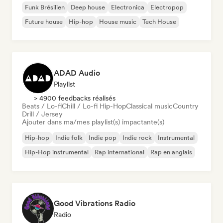
Funk Brésilien
Deep house
Electronica
Electropop
Future house
Hip-hop
House music
Tech House
ADAD Audio
Playlist
> 4900 feedbacks réalisés
Beats / Lo-fi
Chill / Lo-fi Hip-Hop
Classical music
Country
Drill / Jersey
Ajouter dans ma/mes playlist(s) impactante(s)
Hip-hop
Indie folk
Indie pop
Indie rock
Instrumental
Hip-Hop instrumental
Rap international
Rap en anglais
Good Vibrations Radio
Radio