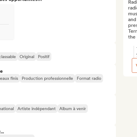
Radi
radi
musi
and 
pres
Term
the 
classable
Original
Positif
re
aux finis
Production professionnelle
Format radio
national
Artiste indépendant
Album à venir
..