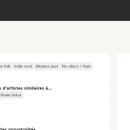
ie folk
Indie rock
Modern jazz
Nu-disco / Italo
 d’artistes similaires à…
Koala Voice
 des opportunités…