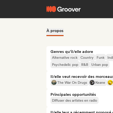
À propos
Genres qu’il/elle adore
Alternative rock
Country
Funk
Ind
Psychedelic pop
R&B
Urban pop
Il/elle veut recevoir des morceaux
The War On Drugs
Keane
Principales opportunités
Diffuser des artistes en radio
Il/elle leur a récemment proposé