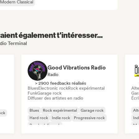
Modern Classical
aient également t'intéresser...
adio Terminal
Good Vibrations Radio
Radio
> 2900 feedbacks réalisés
Blues
Electronic rock
Rock expérimental
Alte
Funk
Garage rock
Gar
Diffuser des artistes en radio
Écri
Blues
Rock expérimental
Garage rock
Alt
ock
Hard rock
Indie rock
Progressive rock
Ind
Psychedelic rock
Met
Rock & Roll / Classic Rock