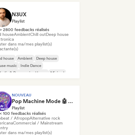
N3UX
Playlist
> 2800 feedbacks réalisés
d house
Ambient
Chill out
Deep house
ctronica
uter dans ma/mes playlist(s)
actante(s)
id house
Ambient
Deep house
use music
Indie Dance
odic & Progressive House
Minimal
ganic House / Downtempo
NOUVEAU
Pop Machine Mode 🤖 AI Music, Indie Pop & Dream Pop
Playlist
< 100 feedbacks réalisés
obeat / Afropop
Alternative rock
ricana
Commercial / Mainstream
ntry
uter dans ma/mes playlist(s)