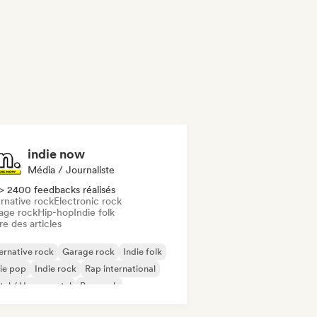
indie now
Média / Journaliste
> 2400 feedbacks réalisés
rnative rock
Electronic rock
age rock
Hip-hop
Indie folk
re des articles
ernative rock
Garage rock
Indie folk
ie pop
Indie rock
Rap international
al / Heavy metal
Pop rock