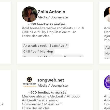
Zoila Antonio
Média / Journaliste
> 100 feedbacks réalisés
Acid house
Alternative rock
Beats / Lo-fi
Aci
Chill / Lo-fi Hip-Hop
Classical music
Ele
Écrire des articles
Ajo
imp
Alternative rock
Beats / Lo-fi
Ac
Chill / Lo-fi Hip-Hop
Ho
Commercial / Mainstream
Dance music
Mel
Disco
Dream pop
House music
Or
songweb.net
Média / Journaliste
> 900 feedbacks réalisés
Musique africaine
Afrobeat / Afropop
Afr
Ambient
Classical music
Ame
que
Commercial / Mainstream
Cou
Écrire des articles
Ajo