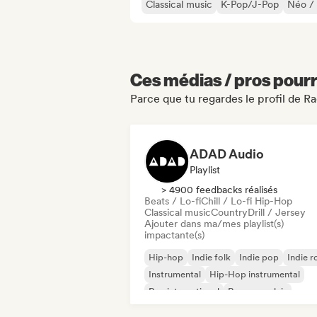
Classical music
K-Pop/J-Pop
Néo / 
Ces médias / pros pourr
Parce que tu regardes le profil de R
ADAD Audio
Playlist
> 4900 feedbacks réalisés
Beats / Lo-fi
Chill / Lo-fi Hip-Hop
Classical music
Country
Drill / Jersey
Ajouter dans ma/mes playlist(s)
impactante(s)
Hip-hop
Indie folk
Indie pop
Indie r
Instrumental
Hip-Hop instrumental
Rap international
Rap en anglais