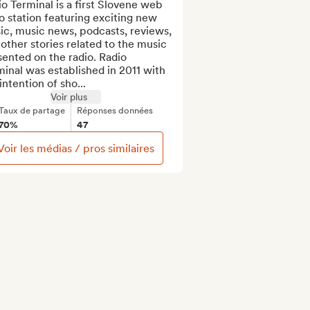
o Terminal is a first Slovene web 
o station featuring exciting new 
c, music news, podcasts, reviews, 
other stories related to the music 
ented on the radio. Radio 
inal was established in 2011 with 
intention of sho...
Voir plus
Taux de partage
Réponses données
70%
47
Voir les médias / pros similaires