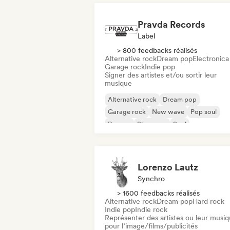
Pravda Records
Label
> 800 feedbacks réalisés
Alternative rock
Dream pop
Electronica
Garage rock
Indie pop
Signer des artistes et/ou sortir leur
musique
Alternative rock
Dream pop
Garage rock
New wave
Pop soul
Reggae
Shoegaze
Soul
Lorenzo Lautz
Synchro
> 1600 feedbacks réalisés
Alternative rock
Dream pop
Hard rock
Indie pop
Indie rock
Représenter des artistes ou leur musi
pour l’image/films/publicités