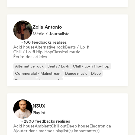
Zoila Antonio
Média / Journaliste
> 100 feedbacks réalisés
Acid house
Alternative rock
Beats / Lo-fi
Chill / Lo-fi Hip-Hop
Classical music
Écrire des articles
Alternative rock
Beats / Lo-fi
Chill / Lo-fi Hip-Hop
Commercial / Mainstream
Dance music
Disco
Dream pop
House music
N3UX
Playlist
> 2800 feedbacks réalisés
Acid house
Ambient
Chill out
Deep house
Electronica
Ajouter dans ma/mes playlist(s) impactante(s)