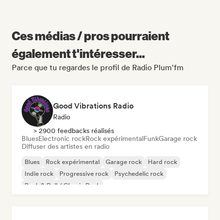
Ces médias / pros pourraient
également t'intéresser...
Parce que tu regardes le profil de Radio Plum'fm
Good Vibrations Radio
Radio
> 2900 feedbacks réalisés
Blues
Electronic rock
Rock expérimental
Funk
Garage rock
Diffuser des artistes en radio
Blues
Rock expérimental
Garage rock
Hard rock
Indie rock
Progressive rock
Psychedelic rock
Rock & Roll / Classic Rock