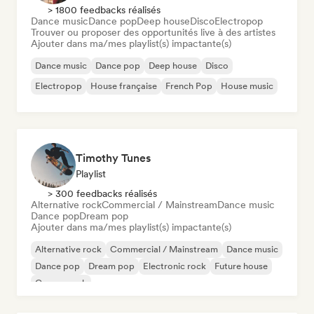
> 1800 feedbacks réalisés
Dance music
Dance pop
Deep house
Disco
Electropop
Trouver ou proposer des opportunités live à des artistes
Ajouter dans ma/mes playlist(s) impactante(s)
Dance music
Dance pop
Deep house
Disco
Electropop
House française
French Pop
House music
Timothy Tunes
Playlist
> 300 feedbacks réalisés
Alternative rock
Commercial / Mainstream
Dance music
Dance pop
Dream pop
Ajouter dans ma/mes playlist(s) impactante(s)
Alternative rock
Commercial / Mainstream
Dance music
Dance pop
Dream pop
Electronic rock
Future house
Garage rock