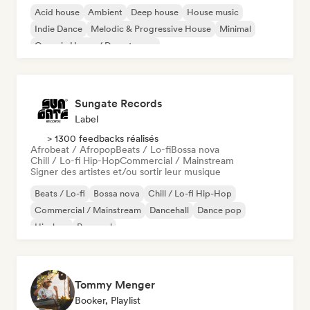
Acid house
Ambient
Deep house
House music
Indie Dance
Melodic & Progressive House
Minimal
Organic House / Downtempo
Sungate Records
Label
> 1300 feedbacks réalisés
Afrobeat / Afropop
Beats / Lo-fi
Bossa nova
Chill / Lo-fi Hip-Hop
Commercial / Mainstream
Signer des artistes et/ou sortir leur musique
Beats / Lo-fi
Bossa nova
Chill / Lo-fi Hip-Hop
Commercial / Mainstream
Dancehall
Dance pop
Hip-hop
Pop soul
Tommy Menger
Booker, Playlist