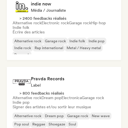
indie now
Média / Journaliste
> 2400 feedbacks réalisés
Alternative rock
Electronic rock
Garage rock
Hip-hop
Indie folk
Écrire des articles
Alternative rock
Garage rock
Indie folk
Indie pop
Indie rock
Rap international
Metal / Heavy metal
Pop rock
Pravda Records
Label
> 800 feedbacks réalisés
Alternative rock
Dream pop
Electronica
Garage rock
Indie pop
Signer des artistes et/ou sortir leur musique
Alternative rock
Dream pop
Garage rock
New wave
Pop soul
Reggae
Shoegaze
Soul