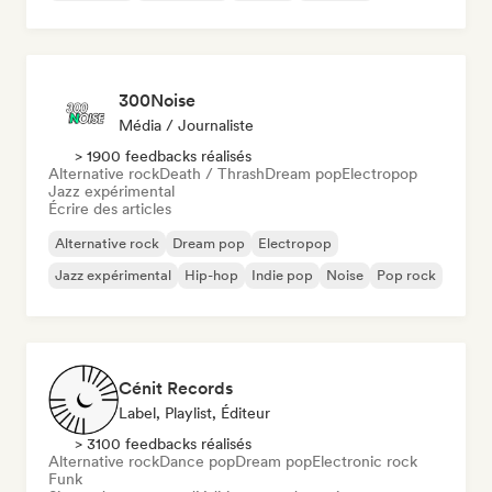
300Noise
Média / Journaliste
> 1900 feedbacks réalisés
Alternative rock
Death / Thrash
Dream pop
Electropop
Jazz expérimental
Écrire des articles
Alternative rock
Dream pop
Electropop
Jazz expérimental
Hip-hop
Indie pop
Noise
Pop rock
Cénit Records
Label, Playlist, Éditeur
> 3100 feedbacks réalisés
Alternative rock
Dance pop
Dream pop
Electronic rock
Funk