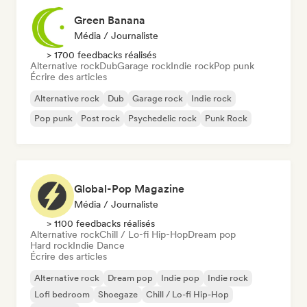
Green Banana
Média / Journaliste
> 1700 feedbacks réalisés
Alternative rock
Dub
Garage rock
Indie rock
Pop punk
Écrire des articles
Alternative rock
Dub
Garage rock
Indie rock
Pop punk
Post rock
Psychedelic rock
Punk Rock
Global-Pop Magazine
Média / Journaliste
> 1100 feedbacks réalisés
Alternative rock
Chill / Lo-fi Hip-Hop
Dream pop
Hard rock
Indie Dance
Écrire des articles
Alternative rock
Dream pop
Indie pop
Indie rock
Lofi bedroom
Shoegaze
Chill / Lo-fi Hip-Hop