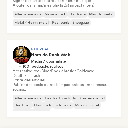
Signer des artistes et/ou sortir leur musique
Ajouter dans ma/mes playlist(s) impactante(s)
Alternative rock
Garage rock
Hardcore
Melodic metal
Metal / Heavy metal
Post punk
Shoegaze
NOUVEAU
Hora do Rock Web
Média / Journaliste
< 100 feedbacks réalisés
Alternative rock
Blues
Rock chrétien
Coldwave
Death / Thrash
Écrire des articles
Publier des posts ou reels impactants sur mes réseaux
sociaux
Alternative rock
Death / Thrash
Rock expérimental
Hardcore
Hard rock
Indie rock
Melodic metal
Metal / Heavy metal