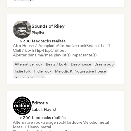
Hard rock
Sounds of Riley
Playlist
> 300 feedbacks réalisés
Afro House / Amapiano
Alternative rock
Beats / Lo-fi
Chill / Lo-fi Hip-Hop
Chill out
Ajouter dans ma/mes playlist(s) impactante(s)
Alternative rock
Beats / Lo-fi
Deep house
Dream pop
Indie folk
Indie rock
Melodic & Progressive House
Psychedelic rock
Editoris
Label, Playlist
> 300 feedbacks réalisés
Alternative rock
Garage rock
Hardcore
Melodic metal
Metal / Heavy metal