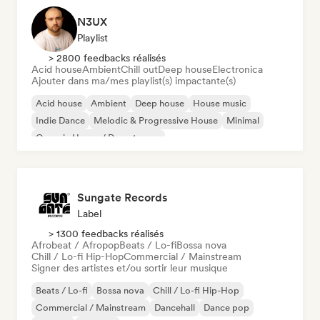
N3UX
Playlist
> 2800 feedbacks réalisés
Acid house
Ambient
Chill out
Deep house
Electronica
Ajouter dans ma/mes playlist(s) impactante(s)
Acid house
Ambient
Deep house
House music
Indie Dance
Melodic & Progressive House
Minimal
Organic House / Downtempo
Sungate Records
Label
> 1300 feedbacks réalisés
Afrobeat / Afropop
Beats / Lo-fi
Bossa nova
Chill / Lo-fi Hip-Hop
Commercial / Mainstream
Signer des artistes et/ou sortir leur musique
Beats / Lo-fi
Bossa nova
Chill / Lo-fi Hip-Hop
Commercial / Mainstream
Dancehall
Dance pop