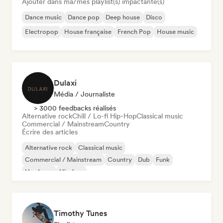
Ajouter dans ma/mes playlist(s) impactante(s)
Dance music
Dance pop
Deep house
Disco
Electropop
House française
French Pop
House music
Dulaxi
Média / Journaliste
> 3000 feedbacks réalisés
Alternative rock
Chill / Lo-fi Hip-Hop
Classical music
Commercial / Mainstream
Country
Écrire des articles
Alternative rock
Classical music
Commercial / Mainstream
Country
Dub
Funk
Hardcore
Hip-hop
Timothy Tunes