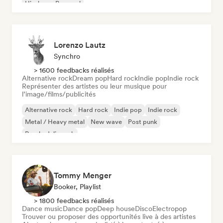
Hip-hop
Pop soul
Lorenzo Lautz
Synchro
> 1600 feedbacks réalisés
Alternative rock
Dream pop
Hard rock
Indie pop
Indie rock
Représenter des artistes ou leur musique pour
l’image/films/publicités
Alternative rock
Hard rock
Indie pop
Indie rock
Metal / Heavy metal
New wave
Post punk
Psychedelic rock
Tommy Menger
Booker, Playlist
> 1800 feedbacks réalisés
Dance music
Dance pop
Deep house
Disco
Electropop
Trouver ou proposer des opportunités live à des artistes