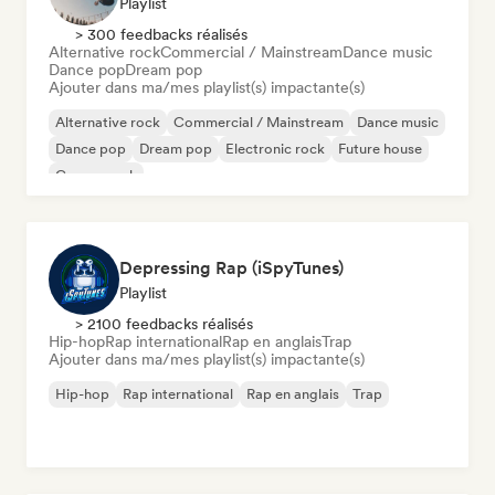
Playlist
> 300 feedbacks réalisés
Alternative rock
Commercial / Mainstream
Dance music
Dance pop
Dream pop
Ajouter dans ma/mes playlist(s) impactante(s)
Alternative rock
Commercial / Mainstream
Dance music
Dance pop
Dream pop
Electronic rock
Future house
Garage rock
Depressing Rap (iSpyTunes)
Playlist
> 2100 feedbacks réalisés
Hip-hop
Rap international
Rap en anglais
Trap
Ajouter dans ma/mes playlist(s) impactante(s)
Hip-hop
Rap international
Rap en anglais
Trap