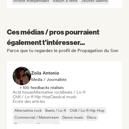
Artiste indépendant
Album à venir
Jeunes talents
Ces médias / pros pourraient
également t'intéresser...
Parce que tu regardes le profil de Propagation du Son
Zoila Antonio
Média / Journaliste
> 100 feedbacks réalisés
Acid house
Alternative rock
Beats / Lo-fi
Chill / Lo-fi Hip-Hop
Classical music
Écrire des articles
Alternative rock
Beats / Lo-fi
Chill / Lo-fi Hip-Hop
Commercial / Mainstream
Dance music
Disco
Dream pop
House music