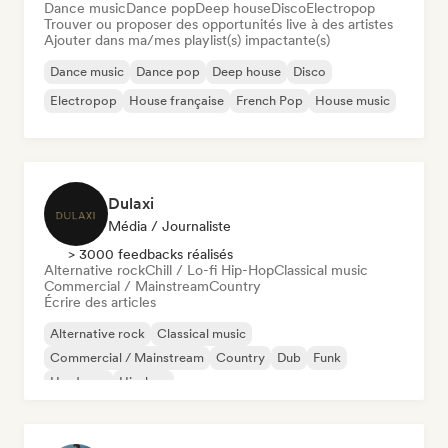
Dance music
Dance pop
Deep house
Disco
Electropop
Trouver ou proposer des opportunités live à des artistes
Ajouter dans ma/mes playlist(s) impactante(s)
Dance music
Dance pop
Deep house
Disco
Electropop
House française
French Pop
House music
Dulaxi
Média / Journaliste
> 3000 feedbacks réalisés
Alternative rock
Chill / Lo-fi Hip-Hop
Classical music
Commercial / Mainstream
Country
Écrire des articles
Alternative rock
Classical music
Commercial / Mainstream
Country
Dub
Funk
Hardcore
Hip-hop