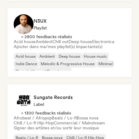
N3UX
Playlist
> 2800 feedbacks réalisés
Acid house
Ambient
Chill out
Deep house
Electronica
Ajouter dans ma/mes playlist(s) impactante(s)
Acid house
Ambient
Deep house
House music
Indie Dance
Melodic & Progressive House
Minimal
Organic House / Downtempo
Sungate Records
Label
> 1300 feedbacks réalisés
Afrobeat / Afropop
Beats / Lo-fi
Bossa nova
Chill / Lo-fi Hip-Hop
Commercial / Mainstream
Signer des artistes et/ou sortir leur musique
Beats / Lo-fi
Bossa nova
Chill / Lo-fi Hip-Hop