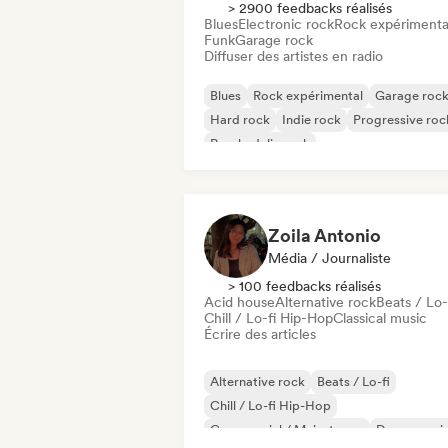
> 2900 feedbacks réalisés
Blues
Electronic rock
Rock expérimenta
Funk
Garage rock
Diffuser des artistes en radio
Blues
Rock expérimental
Garage roc
Hard rock
Indie rock
Progressive roc
Psychedelic rock
Rock & Roll / Classic Rock
Zoila Antonio
Média / Journaliste
> 100 feedbacks réalisés
Acid house
Alternative rock
Beats / Lo-
Chill / Lo-fi Hip-Hop
Classical music
Écrire des articles
Alternative rock
Beats / Lo-fi
Chill / Lo-fi Hip-Hop
Commercial / Mainstream
Dance musi