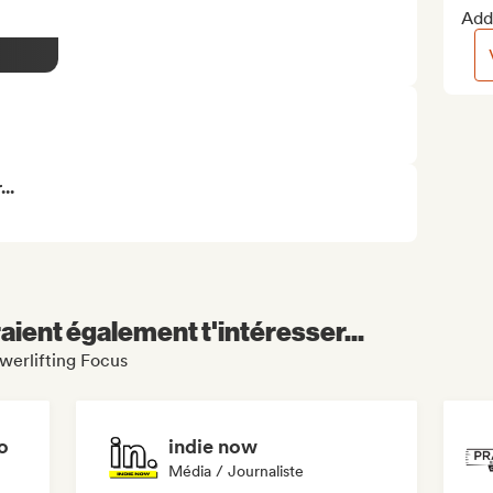
Add 
..
aient également t'intéresser...
owerlifting Focus
o
indie now
Média / Journaliste