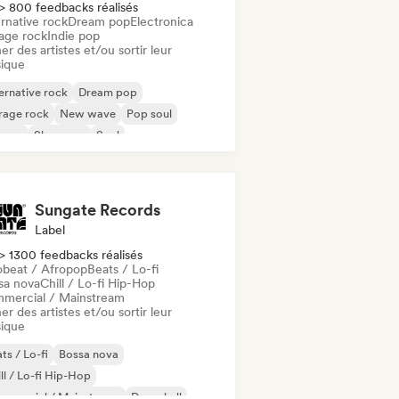
> 800 feedbacks réalisés
rnative rock
Dream pop
Electronica
age rock
Indie pop
er des artistes et/ou sortir leur
ique
ernative rock
Dream pop
rage rock
New wave
Pop soul
ggae
Shoegaze
Soul
Sungate Records
Label
> 1300 feedbacks réalisés
obeat / Afropop
Beats / Lo-fi
sa nova
Chill / Lo-fi Hip-Hop
mercial / Mainstream
er des artistes et/ou sortir leur
ique
ts / Lo-fi
Bossa nova
ll / Lo-fi Hip-Hop
mmercial / Mainstream
Dancehall