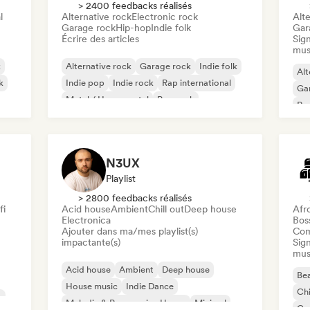
> 2400 feedbacks réalisés
l
Alternative rock
Electronic rock
Alte
Garage rock
Hip-hop
Indie folk
Gar
Écrire des articles
Sign
mus
k
Alternative rock
Garage rock
Indie folk
Alt
k
Indie pop
Indie rock
Rap international
Ga
Metal / Heavy metal
Pop rock
Re
N3UX
Playlist
> 2800 feedbacks réalisés
fi
Acid house
Ambient
Chill out
Deep house
Afr
Electronica
Bos
Ajouter dans ma/mes playlist(s)
Com
impactante(s)
Sign
mus
Acid house
Ambient
Deep house
Bea
House music
Indie Dance
Chi
c
Melodic & Progressive House
Minimal
Co