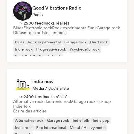
Good Vibrations Radio
Radio
> 2900 feedbacks réalisés
Blues
Electronic rock
Rock expérimental
Funk
Garage rock
Diffuser des artistes en radio
Blues
Rock expérimental
Garage rock
Hard rock
Indie rock
Progressive rock
Psychedelic rock
Rock & Roll / Classic Rock
indie now
Média / Journaliste
> 2400 feedbacks réalisés
Alternative rock
Electronic rock
Garage rock
Hip-hop
Indie folk
Écrire des articles
Alternative rock
Garage rock
Indie folk
Indie pop
Indie rock
Rap international
Metal / Heavy metal