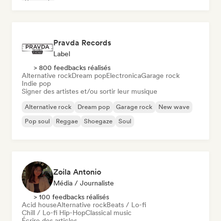
Pop rock
Pravda Records
Label
> 800 feedbacks réalisés
Alternative rock
Dream pop
Electronica
Garage rock
Indie pop
Signer des artistes et/ou sortir leur musique
Alternative rock
Dream pop
Garage rock
New wave
Pop soul
Reggae
Shoegaze
Soul
Zoila Antonio
Média / Journaliste
> 100 feedbacks réalisés
Acid house
Alternative rock
Beats / Lo-fi
Chill / Lo-fi Hip-Hop
Classical music
Écrire des articles