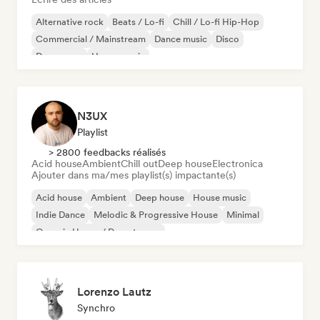
Alternative rock
Beats / Lo-fi
Chill / Lo-fi Hip-Hop
Commercial / Mainstream
Dance music
Disco
Dream pop
House music
N3UX
Playlist
> 2800 feedbacks réalisés
Acid house
Ambient
Chill out
Deep house
Electronica
Ajouter dans ma/mes playlist(s) impactante(s)
Acid house
Ambient
Deep house
House music
Indie Dance
Melodic & Progressive House
Minimal
Organic House / Downtempo
Lorenzo Lautz
Synchro