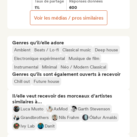
Taux de partage
Réponses données
1%
600
Voir les médias / pros similaires
Genres qu’il/elle adore
Ambient
Beats / Lo-fi
Classical music
Deep house
Electronique expérimental
Musique de film
Instrumental
Minimal
Néo / Modern Classical
Genres qu'ils sont également ouverts à recevoir
Chill out
Future house
Il/elle veut recevoir des morceaux d’artistes
similaires à…
Luca Musto
AxMod
Garth Stevenson
Grandbrothers
Nils Frahm
Ólafur Arnalds
Ivy Lab
Danit