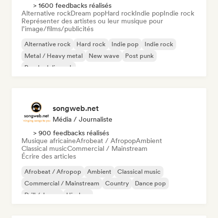
> 1600 feedbacks réalisés
Alternative rock
Dream pop
Hard rock
Indie pop
Indie rock
Représenter des artistes ou leur musique pour
l’image/films/publicités
Alternative rock
Hard rock
Indie pop
Indie rock
Metal / Heavy metal
New wave
Post punk
Psychedelic rock
songweb.net
Média / Journaliste
> 900 feedbacks réalisés
Musique africaine
Afrobeat / Afropop
Ambient
Classical music
Commercial / Mainstream
Écrire des articles
Afrobeat / Afropop
Ambient
Classical music
Commercial / Mainstream
Country
Dance pop
Drill / Jersey
Hip-hop