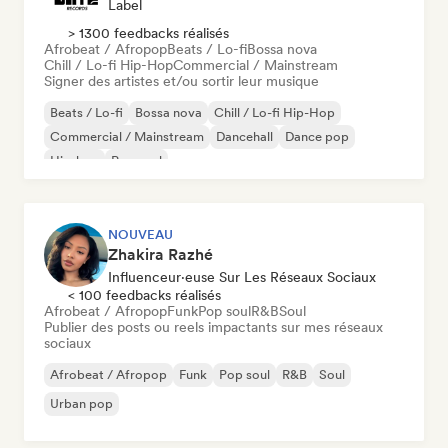
Label
> 1300 feedbacks réalisés
Afrobeat / Afropop
Beats / Lo-fi
Bossa nova
Chill / Lo-fi Hip-Hop
Commercial / Mainstream
Signer des artistes et/ou sortir leur musique
Beats / Lo-fi
Bossa nova
Chill / Lo-fi Hip-Hop
Commercial / Mainstream
Dancehall
Dance pop
Hip-hop
Pop soul
NOUVEAU
Zhakira Razhé
Influenceur·euse Sur Les Réseaux Sociaux
< 100 feedbacks réalisés
Afrobeat / Afropop
Funk
Pop soul
R&B
Soul
Publier des posts ou reels impactants sur mes réseaux
sociaux
Afrobeat / Afropop
Funk
Pop soul
R&B
Soul
Urban pop