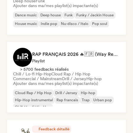
Deep house
Funk
Ajouter dans ma/mes playlist(s) impactante(s)
Dance music
Deep house
Funk
Funky / Jackin House
House music
Indie pop
Nu-disco / Italo
Pop soul
RAP FRANÇAIS 2026 🔥🇫🇷 (Way Records)
Playlist
> 5700 feedbacks réalisés
Chill / Lo-fi Hip-Hop
Cloud Rap / Hip Hop
Commercial / Mainstream
Drill / Jersey
Hip-hop
Ajouter dans ma/mes playlist(s) impactante(s)
Cloud Rap / Hip Hop
Drill / Jersey
Hip-hop
Hip-Hop instrumental
Rap francais
Trap
Urban pop
Chill / Lo-fi Hip-Hop
Feedback détaillé