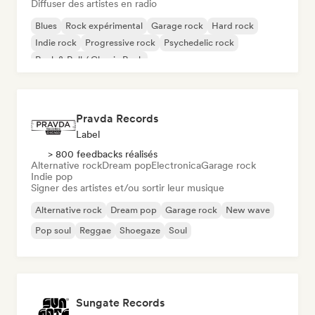
Diffuser des artistes en radio
Blues
Rock expérimental
Garage rock
Hard rock
Indie rock
Progressive rock
Psychedelic rock
Rock & Roll / Classic Rock
Pravda Records
Label
> 800 feedbacks réalisés
Alternative rock
Dream pop
Electronica
Garage rock
Indie pop
Signer des artistes et/ou sortir leur musique
Alternative rock
Dream pop
Garage rock
New wave
Pop soul
Reggae
Shoegaze
Soul
Sungate Records