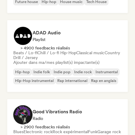
Future house
Hip-hop
House music
Tech House
ADAD Audio
Playlist
> 4900 feedbacks réalisés
Beats / Lo-fi
Chill / Lo-fi Hip-Hop
Classical music
Country
Drill / Jersey
Ajouter dans ma/mes playlist(s) impactante(s)
Hip-hop
Indie folk
Indie pop
Indie rock
Instrumental
Hip-Hop instrumental
Rap international
Rap en anglais
Good Vibrations Radio
Radio
> 2900 feedbacks réalisés
Blues
Electronic rock
Rock expérimental
Funk
Garage rock