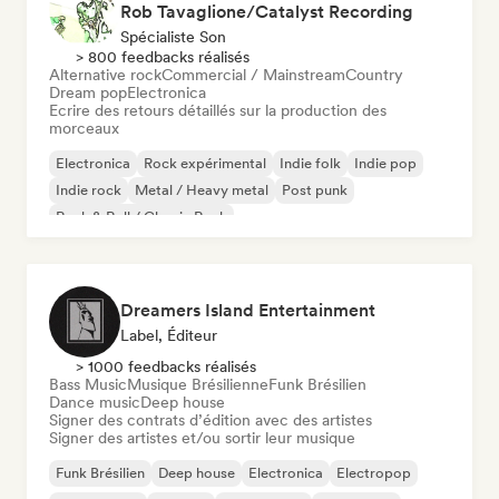
Rob Tavaglione/Catalyst Recording
Spécialiste Son
> 800 feedbacks réalisés
Alternative rock
Commercial / Mainstream
Country
Dream pop
Electronica
Ecrire des retours détaillés sur la production des
morceaux
Electronica
Rock expérimental
Indie folk
Indie pop
Indie rock
Metal / Heavy metal
Post punk
Rock & Roll / Classic Rock
Dreamers Island Entertainment
Label, Éditeur
> 1000 feedbacks réalisés
Bass Music
Musique Brésilienne
Funk Brésilien
Dance music
Deep house
Signer des contrats d’édition avec des artistes
Signer des artistes et/ou sortir leur musique
Funk Brésilien
Deep house
Electronica
Electropop