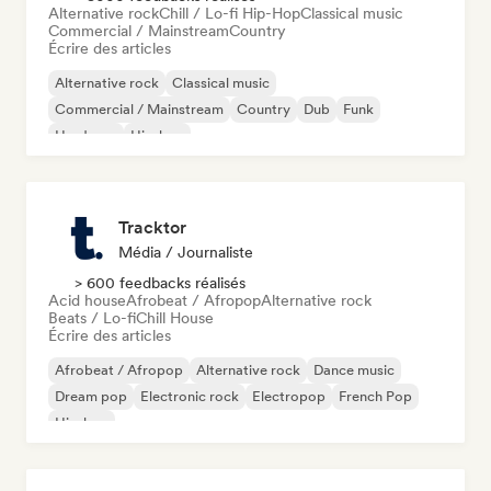
Alternative rock
Chill / Lo-fi Hip-Hop
Classical music
Commercial / Mainstream
Country
Écrire des articles
Alternative rock
Classical music
Commercial / Mainstream
Country
Dub
Funk
Hardcore
Hip-hop
Tracktor
Média / Journaliste
> 600 feedbacks réalisés
Acid house
Afrobeat / Afropop
Alternative rock
Beats / Lo-fi
Chill House
Écrire des articles
Afrobeat / Afropop
Alternative rock
Dance music
Dream pop
Electronic rock
Electropop
French Pop
Hip-hop