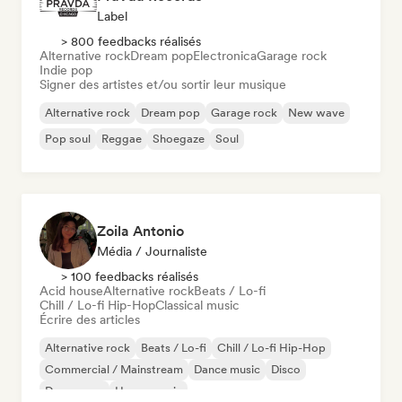
Label
> 800 feedbacks réalisés
Alternative rock
Dream pop
Electronica
Garage rock
Indie pop
Signer des artistes et/ou sortir leur musique
Alternative rock
Dream pop
Garage rock
New wave
Pop soul
Reggae
Shoegaze
Soul
Zoila Antonio
Média / Journaliste
> 100 feedbacks réalisés
Acid house
Alternative rock
Beats / Lo-fi
Chill / Lo-fi Hip-Hop
Classical music
Écrire des articles
Alternative rock
Beats / Lo-fi
Chill / Lo-fi Hip-Hop
Commercial / Mainstream
Dance music
Disco
Dream pop
House music