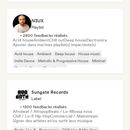
N3UX
Playlist
> 2800 feedbacks réalisés
Acid house
Ambient
Chill out
Deep house
Electronica
Ajouter dans ma/mes playlist(s) impactante(s)
Acid house
Ambient
Deep house
House music
Indie Dance
Melodic & Progressive House
Minimal
Organic House / Downtempo
Sungate Records
Label
> 1300 feedbacks réalisés
Afrobeat / Afropop
Beats / Lo-fi
Bossa nova
Chill / Lo-fi Hip-Hop
Commercial / Mainstream
Signer des artistes et/ou sortir leur musique
Beats / Lo-fi
Bossa nova
Chill / Lo-fi Hip-Hop