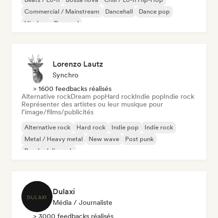
Commercial / Mainstream
Dancehall
Dance pop
Hip-hop
Pop soul
Lorenzo Lautz
Synchro
> 1600 feedbacks réalisés
Alternative rock
Dream pop
Hard rock
Indie pop
Indie rock
Représenter des artistes ou leur musique pour
l’image/films/publicités
Alternative rock
Hard rock
Indie pop
Indie rock
Metal / Heavy metal
New wave
Post punk
Psychedelic rock
Dulaxi
Média / Journaliste
> 3000 feedbacks réalisés