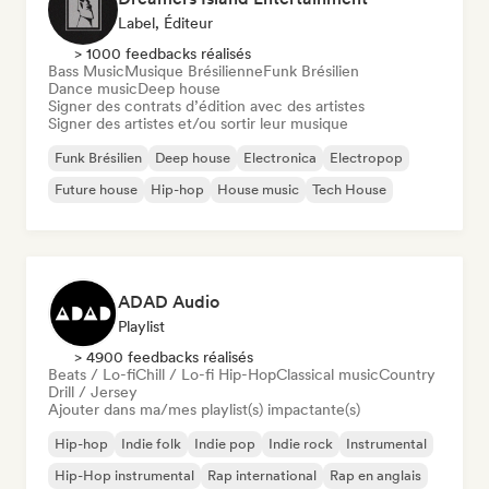
Label, Éditeur
> 1000 feedbacks réalisés
Bass Music
Musique Brésilienne
Funk Brésilien
Dance music
Deep house
Signer des contrats d’édition avec des artistes
Signer des artistes et/ou sortir leur musique
Funk Brésilien
Deep house
Electronica
Electropop
Future house
Hip-hop
House music
Tech House
ADAD Audio
Playlist
> 4900 feedbacks réalisés
Beats / Lo-fi
Chill / Lo-fi Hip-Hop
Classical music
Country
Drill / Jersey
Ajouter dans ma/mes playlist(s) impactante(s)
Hip-hop
Indie folk
Indie pop
Indie rock
Instrumental
Hip-Hop instrumental
Rap international
Rap en anglais