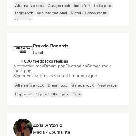
Alternative rock
Garage rock
Indie folk
Indie pop
Indie rock
Rap international
Metal / Heavy metal
Pop rock
Pravda Records
Label
> 800 feedbacks réalisés
Alternative rock
Dream pop
Electronica
Garage rock
Indie pop
Signer des artistes et/ou sortir leur musique
Alternative rock
Dream pop
Garage rock
New wave
Pop soul
Reggae
Shoegaze
Soul
Zoila Antonio
Média / Journaliste