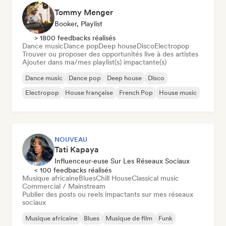
Tommy Menger
Booker, Playlist
> 1800 feedbacks réalisés
Dance music
Dance pop
Deep house
Disco
Electropop
Trouver ou proposer des opportunités live à des artistes
Ajouter dans ma/mes playlist(s) impactante(s)
Dance music
Dance pop
Deep house
Disco
Electropop
House française
French Pop
House music
NOUVEAU
Tati Kapaya
Influenceur·euse Sur Les Réseaux Sociaux
< 100 feedbacks réalisés
Musique africaine
Blues
Chill House
Classical music
Commercial / Mainstream
Publier des posts ou reels impactants sur mes réseaux
sociaux
Musique africaine
Blues
Musique de film
Funk