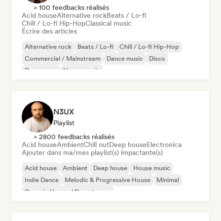
> 100 feedbacks réalisés
Acid house
Alternative rock
Beats / Lo-fi
Chill / Lo-fi Hip-Hop
Classical music
Écrire des articles
Alternative rock
Beats / Lo-fi
Chill / Lo-fi Hip-Hop
Commercial / Mainstream
Dance music
Disco
Dream pop
House music
N3UX
Playlist
> 2800 feedbacks réalisés
Acid house
Ambient
Chill out
Deep house
Electronica
Ajouter dans ma/mes playlist(s) impactante(s)
Acid house
Ambient
Deep house
House music
Indie Dance
Melodic & Progressive House
Minimal
Organic House / Downtempo