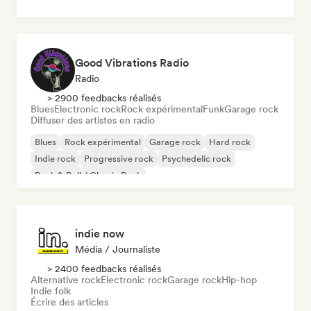
Good Vibrations Radio
Radio
> 2900 feedbacks réalisés
Blues
Electronic rock
Rock expérimental
Funk
Garage rock
Diffuser des artistes en radio
Blues
Rock expérimental
Garage rock
Hard rock
Indie rock
Progressive rock
Psychedelic rock
Rock & Roll / Classic Rock
indie now
Média / Journaliste
> 2400 feedbacks réalisés
Alternative rock
Electronic rock
Garage rock
Hip-hop
Indie folk
Écrire des articles