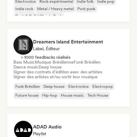
Electronica
Rock expérimental
Indie folk
Indie pop
Indie rock
Metal / Heavy metal
Post punk
Rock & Roll / Classic Rock
Dreamers Island Entertainment
Label, Éditeur
> 1000 feedbacks réalisés
Bass Music
Musique Brésilienne
Funk Brésilien
Dance music
Deep house
Signer des contrats d’édition avec des artistes
Signer des artistes et/ou sortir leur musique
Funk Brésilien
Deep house
Electronica
Electropop
Future house
Hip-hop
House music
Tech House
ADAD Audio
Playlist