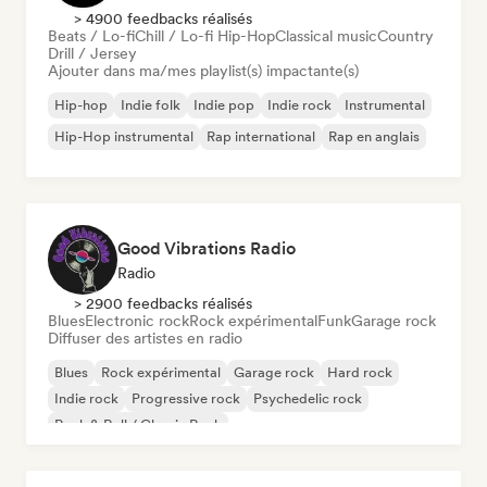
> 4900 feedbacks réalisés
Beats / Lo-fi
Chill / Lo-fi Hip-Hop
Classical music
Country
Drill / Jersey
Ajouter dans ma/mes playlist(s) impactante(s)
Hip-hop
Indie folk
Indie pop
Indie rock
Instrumental
Hip-Hop instrumental
Rap international
Rap en anglais
Good Vibrations Radio
Radio
> 2900 feedbacks réalisés
Blues
Electronic rock
Rock expérimental
Funk
Garage rock
Diffuser des artistes en radio
Blues
Rock expérimental
Garage rock
Hard rock
Indie rock
Progressive rock
Psychedelic rock
Rock & Roll / Classic Rock