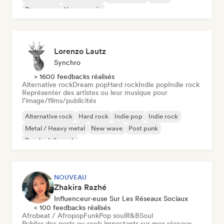
Dream pop
House music
Lorenzo Lautz
Synchro
> 1600 feedbacks réalisés
Alternative rock
Dream pop
Hard rock
Indie pop
Indie rock
Représenter des artistes ou leur musique pour
l’image/films/publicités
Alternative rock
Hard rock
Indie pop
Indie rock
Metal / Heavy metal
New wave
Post punk
Psychedelic rock
NOUVEAU
Zhakira Razhé
Influenceur·euse Sur Les Réseaux Sociaux
< 100 feedbacks réalisés
Afrobeat / Afropop
Funk
Pop soul
R&B
Soul
Publier des posts ou reels impactants sur mes réseaux