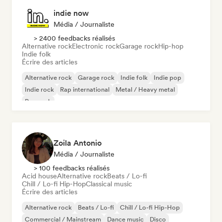
indie now
Média / Journaliste
> 2400 feedbacks réalisés
Alternative rock
Electronic rock
Garage rock
Hip-hop
Indie folk
Écrire des articles
Alternative rock
Garage rock
Indie folk
Indie pop
Indie rock
Rap international
Metal / Heavy metal
Pop rock
Zoila Antonio
Média / Journaliste
> 100 feedbacks réalisés
Acid house
Alternative rock
Beats / Lo-fi
Chill / Lo-fi Hip-Hop
Classical music
Écrire des articles
Alternative rock
Beats / Lo-fi
Chill / Lo-fi Hip-Hop
Commercial / Mainstream
Dance music
Disco