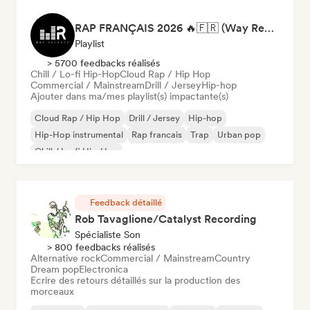
RAP FRANÇAIS 2026 🔥🇫🇷 (Way Records)
Playlist
> 5700 feedbacks réalisés
Chill / Lo-fi Hip-Hop
Cloud Rap / Hip Hop
Commercial / Mainstream
Drill / Jersey
Hip-hop
Ajouter dans ma/mes playlist(s) impactante(s)
Cloud Rap / Hip Hop
Drill / Jersey
Hip-hop
Hip-Hop instrumental
Rap francais
Trap
Urban pop
Chill / Lo-fi Hip-Hop
Feedback détaillé
Rob Tavaglione/Catalyst Recording
Spécialiste Son
> 800 feedbacks réalisés
Alternative rock
Commercial / Mainstream
Country
Dream pop
Electronica
Ecrire des retours détaillés sur la production des
morceaux