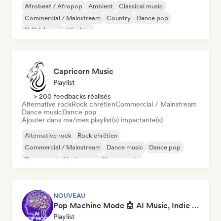
Afrobeat / Afropop
Ambient
Classical music
Commercial / Mainstream
Country
Dance pop
Drill / Jersey
Hip-hop
Capricorn Music
Playlist
> 200 feedbacks réalisés
Alternative rock
Rock chrétien
Commercial / Mainstream
Dance music
Dance pop
Ajouter dans ma/mes playlist(s) impactante(s)
Alternative rock
Rock chrétien
Commercial / Mainstream
Dance music
Dance pop
Dream pop
Electropop
House music
NOUVEAU
Pop Machine Mode 🤖 AI Music, Indie Pop & Dream Pop
Playlist