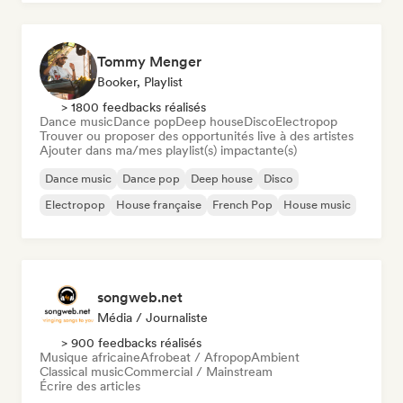
Tommy Menger
Booker, Playlist
> 1800 feedbacks réalisés
Dance music
Dance pop
Deep house
Disco
Electropop
Trouver ou proposer des opportunités live à des artistes
Ajouter dans ma/mes playlist(s) impactante(s)
Dance music
Dance pop
Deep house
Disco
Electropop
House française
French Pop
House music
songweb.net
Média / Journaliste
> 900 feedbacks réalisés
Musique africaine
Afrobeat / Afropop
Ambient
Classical music
Commercial / Mainstream
Écrire des articles