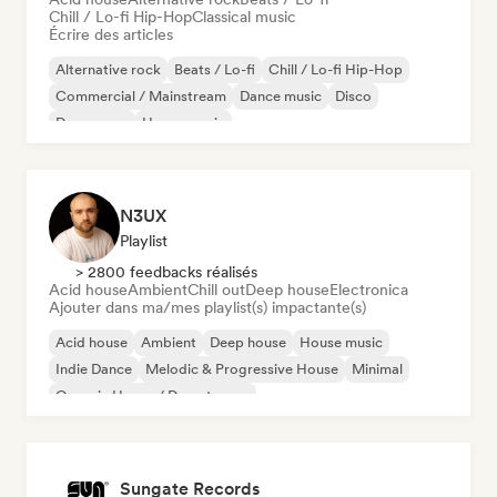
Chill / Lo-fi Hip-Hop
Classical music
Écrire des articles
Alternative rock
Beats / Lo-fi
Chill / Lo-fi Hip-Hop
Commercial / Mainstream
Dance music
Disco
Dream pop
House music
N3UX
Playlist
> 2800 feedbacks réalisés
Acid house
Ambient
Chill out
Deep house
Electronica
Ajouter dans ma/mes playlist(s) impactante(s)
Acid house
Ambient
Deep house
House music
Indie Dance
Melodic & Progressive House
Minimal
Organic House / Downtempo
Sungate Records