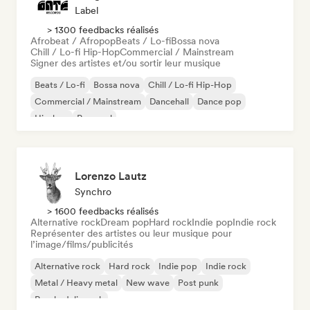
Label
> 1300 feedbacks réalisés
Afrobeat / Afropop
Beats / Lo-fi
Bossa nova
Chill / Lo-fi Hip-Hop
Commercial / Mainstream
Signer des artistes et/ou sortir leur musique
Beats / Lo-fi
Bossa nova
Chill / Lo-fi Hip-Hop
Commercial / Mainstream
Dancehall
Dance pop
Hip-hop
Pop soul
Lorenzo Lautz
Synchro
> 1600 feedbacks réalisés
Alternative rock
Dream pop
Hard rock
Indie pop
Indie rock
Représenter des artistes ou leur musique pour
l’image/films/publicités
Alternative rock
Hard rock
Indie pop
Indie rock
Metal / Heavy metal
New wave
Post punk
Psychedelic rock