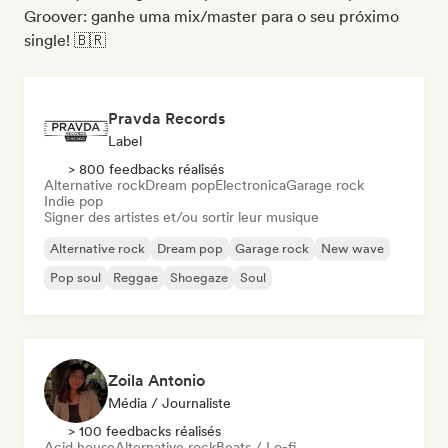
Groover: ganhe uma mix/master para o seu próximo
single! 🇧🇷
Pravda Records
Label
> 800 feedbacks réalisés
Alternative rock
Dream pop
Electronica
Garage rock
Indie pop
Signer des artistes et/ou sortir leur musique
Alternative rock
Dream pop
Garage rock
New wave
Pop soul
Reggae
Shoegaze
Soul
Zoila Antonio
Média / Journaliste
> 100 feedbacks réalisés
Acid house
Alternative rock
Beats / Lo-fi