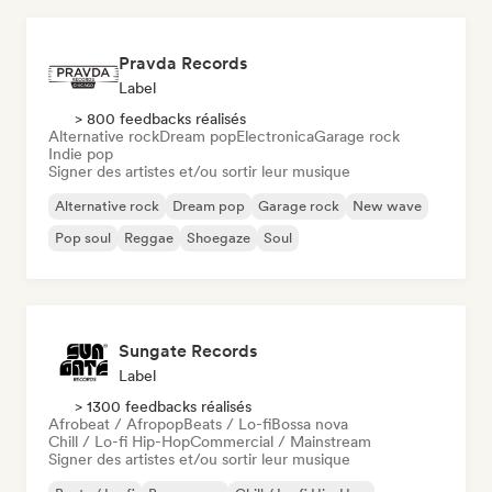
Pravda Records
Label
> 800 feedbacks réalisés
Alternative rock
Dream pop
Electronica
Garage rock
Indie pop
Signer des artistes et/ou sortir leur musique
Alternative rock
Dream pop
Garage rock
New wave
Pop soul
Reggae
Shoegaze
Soul
Sungate Records
Label
> 1300 feedbacks réalisés
Afrobeat / Afropop
Beats / Lo-fi
Bossa nova
Chill / Lo-fi Hip-Hop
Commercial / Mainstream
Signer des artistes et/ou sortir leur musique