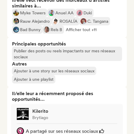
Il/elle veut recevoir des morceaux d’artistes
similaires à…
Myke Towers
Anuel AA
Duki
Rauw Alejandro
ROSALÍA
C. Tangana
Bad Bunny
Rels B
Afficher tout +11
Principales opportunités
Publier des posts ou reels impactants sur mes réseaux
sociaux
Autres
Ajouter à une story sur les réseaux sociaux
Ajouter à une playlist
Il/elle leur a récemment proposé des
opportunités…
Kilerito
Brytiago
A partagé sur ses réseaux sociaux