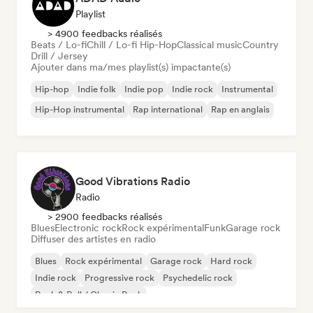
Playlist
> 4900 feedbacks réalisés
Beats / Lo-fi
Chill / Lo-fi Hip-Hop
Classical music
Country
Drill / Jersey
Ajouter dans ma/mes playlist(s) impactante(s)
Hip-hop
Indie folk
Indie pop
Indie rock
Instrumental
Hip-Hop instrumental
Rap international
Rap en anglais
Good Vibrations Radio
Radio
> 2900 feedbacks réalisés
Blues
Electronic rock
Rock expérimental
Funk
Garage rock
Diffuser des artistes en radio
Blues
Rock expérimental
Garage rock
Hard rock
Indie rock
Progressive rock
Psychedelic rock
Rock & Roll / Classic Rock