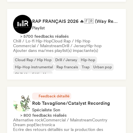
RAP FRANÇAIS 2026 🔥🇫🇷 (Way Records)
Playlist
> 5700 feedbacks réalisés
Chill / Lo-fi Hip-Hop
Cloud Rap / Hip Hop
Commercial / Mainstream
Drill / Jersey
Hip-hop
Ajouter dans ma/mes playlist(s) impactante(s)
Cloud Rap / Hip Hop
Drill / Jersey
Hip-hop
Hip-Hop instrumental
Rap francais
Trap
Urban pop
Chill / Lo-fi Hip-Hop
Feedback détaillé
Rob Tavaglione/Catalyst Recording
Spécialiste Son
> 800 feedbacks réalisés
Alternative rock
Commercial / Mainstream
Country
Dream pop
Electronica
Ecrire des retours détaillés sur la production des