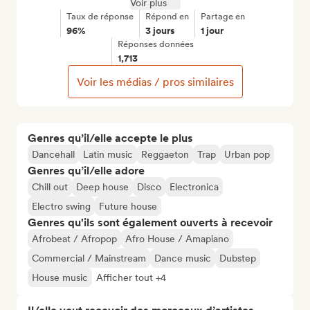
Voir plus
Taux de réponse
Répond en
Partage en
96%
3 jours
1 jour
Réponses données
1,713
Voir les médias / pros similaires
Genres qu’il/elle accepte le plus
Dancehall
Latin music
Reggaeton
Trap
Urban pop
Genres qu’il/elle adore
Chill out
Deep house
Disco
Electronica
Electro swing
Future house
Genres qu'ils sont également ouverts à recevoir
Afrobeat / Afropop
Afro House / Amapiano
Commercial / Mainstream
Dance music
Dubstep
House music
Afficher tout +4