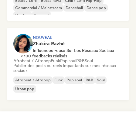
Beats / Lo-fi
Bossa nova
Chill / Lo-fi Hip-Hop
Commercial / Mainstream
Dancehall
Dance pop
Hip-hop
Pop soul
NOUVEAU
Zhakira Razhé
Influenceur·euse Sur Les Réseaux Sociaux
< 100 feedbacks réalisés
Afrobeat / Afropop
Funk
Pop soul
R&B
Soul
Publier des posts ou reels impactants sur mes réseaux
sociaux
Afrobeat / Afropop
Funk
Pop soul
R&B
Soul
Urban pop