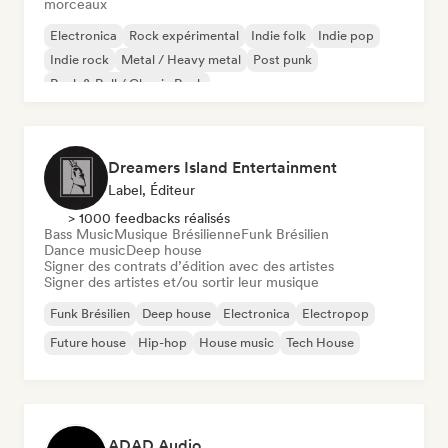
morceaux
Electronica
Rock expérimental
Indie folk
Indie pop
Indie rock
Metal / Heavy metal
Post punk
Rock & Roll / Classic Rock
Dreamers Island Entertainment
Label, Éditeur
> 1000 feedbacks réalisés
Bass Music
Musique Brésilienne
Funk Brésilien
Dance music
Deep house
Signer des contrats d’édition avec des artistes
Signer des artistes et/ou sortir leur musique
Funk Brésilien
Deep house
Electronica
Electropop
Future house
Hip-hop
House music
Tech House
ADAD Audio