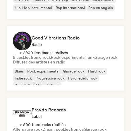
Hip-Hop instrumental
Rap international
Rap en anglais
Good Vibrations Radio
Radio
> 2900 feedbacks réalisés
Blues
Electronic rock
Rock expérimental
Funk
Garage rock
Diffuser des artistes en radio
Blues
Rock expérimental
Garage rock
Hard rock
Indie rock
Progressive rock
Psychedelic rock
Rock & Roll / Classic Rock
Pravda Records
Label
> 800 feedbacks réalisés
Alternative rock
Dream pop
Electronica
Garage rock