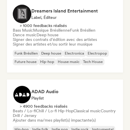
Dreamers Island Entertainment
Label, Éditeur
> 1000 feedbacks réalisés
Bass Music
Musique Brésilienne
Funk Brésilien
Dance music
Deep house
Signer des contrats d’édition avec des artistes
Signer des artistes et/ou sortir leur musique
Funk Brésilien
Deep house
Electronica
Electropop
Future house
Hip-hop
House music
Tech House
ADAD Audio
Playlist
> 4900 feedbacks réalisés
Beats / Lo-fi
Chill / Lo-fi Hip-Hop
Classical music
Country
Drill / Jersey
Ajouter dans ma/mes playlist(s) impactante(s)
Hip-hop
Indie folk
Indie pop
Indie rock
Instrumental