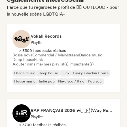
Parce que tu regardes le profil de 🏳️‍🌈 OUTLOUD - pour
la nouvelle scène LGBTQIA+
Vokall Records
Playlist
> 3500 feedbacks réalisés
Bossa nova
Commercial / Mainstream
Dance music
Deep house
Funk
Ajouter dans ma/mes playlist(s) impactante(s)
Dance music
Deep house
Funk
Funky / Jackin House
House music
Indie pop
Nu-disco / Italo
Pop soul
RAP FRANÇAIS 2026 🔥🇫🇷 (Way Records)
Playlist
> 5700 feedbacks réalisés