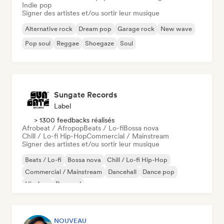
Indie pop
Signer des artistes et/ou sortir leur musique
Alternative rock
Dream pop
Garage rock
New wave
Pop soul
Reggae
Shoegaze
Soul
Sungate Records
Label
> 1300 feedbacks réalisés
Afrobeat / Afropop
Beats / Lo-fi
Bossa nova
Chill / Lo-fi Hip-Hop
Commercial / Mainstream
Signer des artistes et/ou sortir leur musique
Beats / Lo-fi
Bossa nova
Chill / Lo-fi Hip-Hop
Commercial / Mainstream
Dancehall
Dance pop
Hip-hop
Pop soul
NOUVEAU