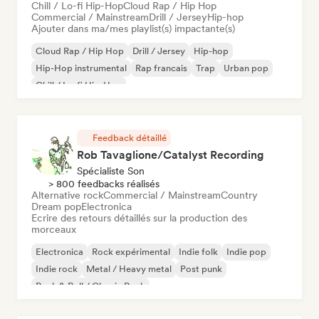
Chill / Lo-fi Hip-Hop
Cloud Rap / Hip Hop
Commercial / Mainstream
Drill / Jersey
Hip-hop
Ajouter dans ma/mes playlist(s) impactante(s)
Cloud Rap / Hip Hop
Drill / Jersey
Hip-hop
Hip-Hop instrumental
Rap francais
Trap
Urban pop
Chill / Lo-fi Hip-Hop
Feedback détaillé
Rob Tavaglione/Catalyst Recording
Spécialiste Son
> 800 feedbacks réalisés
Alternative rock
Commercial / Mainstream
Country
Dream pop
Electronica
Ecrire des retours détaillés sur la production des
morceaux
Electronica
Rock expérimental
Indie folk
Indie pop
Indie rock
Metal / Heavy metal
Post punk
Rock & Roll / Classic Rock