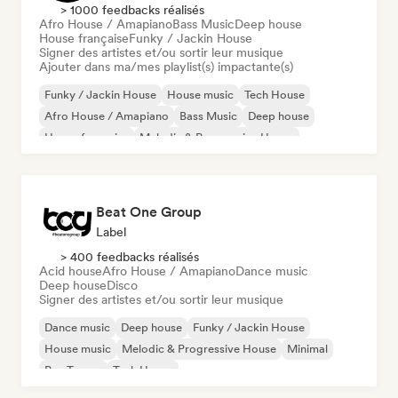
> 1000 feedbacks réalisés
Afro House / Amapiano
Bass Music
Deep house
House française
Funky / Jackin House
Signer des artistes et/ou sortir leur musique
Ajouter dans ma/mes playlist(s) impactante(s)
Funky / Jackin House
House music
Tech House
Afro House / Amapiano
Bass Music
Deep house
House française
Melodic & Progressive House
Beat One Group
Label
> 400 feedbacks réalisés
Acid house
Afro House / Amapiano
Dance music
Deep house
Disco
Signer des artistes et/ou sortir leur musique
Dance music
Deep house
Funky / Jackin House
House music
Melodic & Progressive House
Minimal
Psy-Trance
Tech House