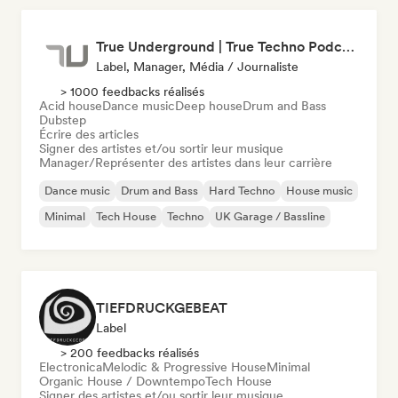
True Underground | True Techno Podcast | ONE
Label, Manager, Média / Journaliste
> 1000 feedbacks réalisés
Acid house
Dance music
Deep house
Drum and Bass
Dubstep
Écrire des articles
Signer des artistes et/ou sortir leur musique
Manager/Représenter des artistes dans leur carrière
Dance music
Drum and Bass
Hard Techno
House music
Minimal
Tech House
Techno
UK Garage / Bassline
TIEFDRUCKGEBEAT
Label
> 200 feedbacks réalisés
Electronica
Melodic & Progressive House
Minimal
Organic House / Downtempo
Tech House
Signer des artistes et/ou sortir leur musique