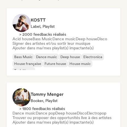
KOSTT
Label, Playlist
> 2000 feedbacks réalisés
Acid house
Bass Music
Dance music
Deep house
Disco
Signer des artistes et/ou sortir leur musique
Ajouter dans ma/mes playlist(s) impactante(s)
Bass Music
Dance music
Deep house
Electronica
House française
Future house
House music
Tech House
Tommy Menger
Booker, Playlist
> 1800 feedbacks réalisés
Dance music
Dance pop
Deep house
Disco
Electropop
Trouver ou proposer des opportunités live à des artistes
Ajouter dans ma/mes playlist(s) impactante(s)