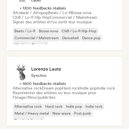
Label
> 1300 feedbacks réalisés
Afrobeat / Afropop
Beats / Lo-fi
Bossa nova
Chill / Lo-fi Hip-Hop
Commercial / Mainstream
Signer des artistes et/ou sortir leur musique
Beats / Lo-fi
Bossa nova
Chill / Lo-fi Hip-Hop
Commercial / Mainstream
Dancehall
Dance pop
Hip-hop
Pop soul
Lorenzo Lautz
Synchro
> 1600 feedbacks réalisés
Alternative rock
Dream pop
Hard rock
Indie pop
Indie rock
Représenter des artistes ou leur musique pour
l’image/films/publicités
Alternative rock
Hard rock
Indie pop
Indie rock
Metal / Heavy metal
New wave
Post punk
Psychedelic rock