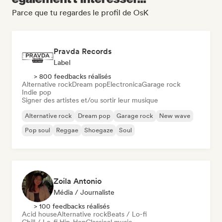
Parce que tu regardes le profil de OsK
Pravda Records
Label
> 800 feedbacks réalisés
Alternative rock
Dream pop
Electronica
Garage rock
Indie pop
Signer des artistes et/ou sortir leur musique
Alternative rock
Dream pop
Garage rock
New wave
Pop soul
Reggae
Shoegaze
Soul
Zoila Antonio
Média / Journaliste
> 100 feedbacks réalisés
Acid house
Alternative rock
Beats / Lo-fi