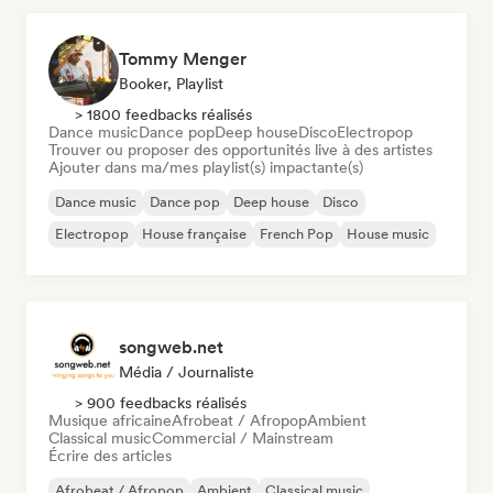
Tommy Menger
Booker, Playlist
> 1800 feedbacks réalisés
Dance music
Dance pop
Deep house
Disco
Electropop
Trouver ou proposer des opportunités live à des artistes
Ajouter dans ma/mes playlist(s) impactante(s)
Dance music
Dance pop
Deep house
Disco
Electropop
House française
French Pop
House music
songweb.net
Média / Journaliste
> 900 feedbacks réalisés
Musique africaine
Afrobeat / Afropop
Ambient
Classical music
Commercial / Mainstream
Écrire des articles
Afrobeat / Afropop
Ambient
Classical music