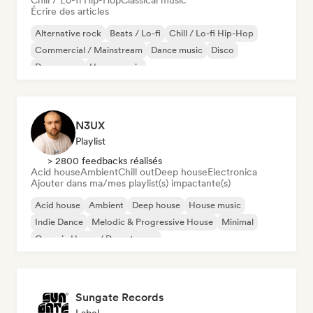
Chill / Lo-fi Hip-Hop
Classical music
Écrire des articles
Alternative rock
Beats / Lo-fi
Chill / Lo-fi Hip-Hop
Commercial / Mainstream
Dance music
Disco
Dream pop
House music
N3UX
Playlist
> 2800 feedbacks réalisés
Acid house
Ambient
Chill out
Deep house
Electronica
Ajouter dans ma/mes playlist(s) impactante(s)
Acid house
Ambient
Deep house
House music
Indie Dance
Melodic & Progressive House
Minimal
Organic House / Downtempo
Sungate Records