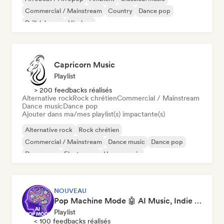
Commercial / Mainstream
Country
Dance pop
Drill / Jersey
Hip-hop
Capricorn Music
Playlist
> 200 feedbacks réalisés
Alternative rock
Rock chrétien
Commercial / Mainstream
Dance music
Dance pop
Ajouter dans ma/mes playlist(s) impactante(s)
Alternative rock
Rock chrétien
Commercial / Mainstream
Dance music
Dance pop
Dream pop
Electropop
House music
NOUVEAU
Pop Machine Mode 🤖 AI Music, Indie Pop & Dream Pop
Playlist
< 100 feedbacks réalisés